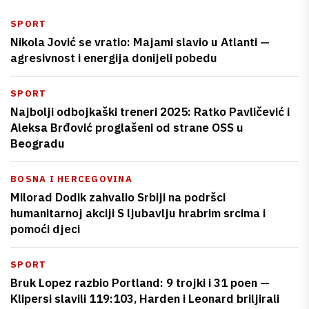
SPORT
Nikola Jović se vratio: Majami slavio u Atlanti —
agresivnost i energija donijeli pobedu
SPORT
Najbolji odbojkaški treneri 2025: Ratko Pavličević i
Aleksa Brđović proglašeni od strane OSS u
Beogradu
BOSNA I HERCEGOVINA
Milorad Dodik zahvalio Srbiji na podršci
humanitarnoj akciji S ljubavlju hrabrim srcima i
pomoći djeci
SPORT
Bruk Lopez razbio Portland: 9 trojki i 31 poen —
Klipersi slavili 119:103, Harden i Leonard briljirali