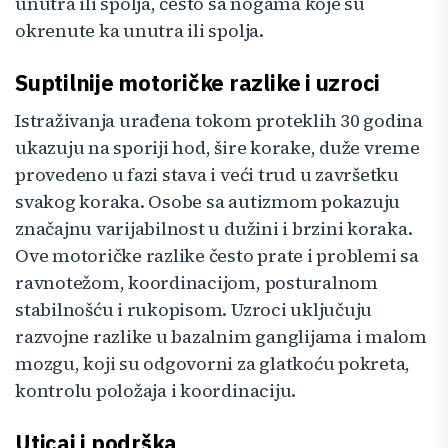
unutra ili spolja, često sa nogama koje su
okrenute ka unutra ili spolja.
Suptilnije motoričke razlike i uzroci
Istraživanja urađena tokom proteklih 30 godina
ukazuju na sporiji hod, šire korake, duže vreme
provedeno u fazi stava i veći trud u završetku
svakog koraka. Osobe sa autizmom pokazuju
značajnu varijabilnost u dužini i brzini koraka.
Ove motoričke razlike često prate i problemi sa
ravnotežom, koordinacijom, posturalnom
stabilnošću i rukopisom. Uzroci uključuju
razvojne razlike u bazalnim ganglijama i malom
mozgu, koji su odgovorni za glatkoću pokreta,
kontrolu položaja i koordinaciju.
Uticaj i podrška