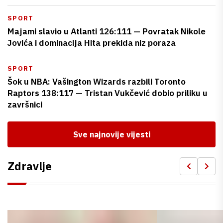
SPORT
Majami slavio u Atlanti 126:111 — Povratak Nikole
Jovića i dominacija Hita prekida niz poraza
SPORT
Šok u NBA: Vašington Wizards razbili Toronto
Raptors 138:117 — Tristan Vukčević dobio priliku u
završnici
Sve najnovije vijesti
Zdravlje