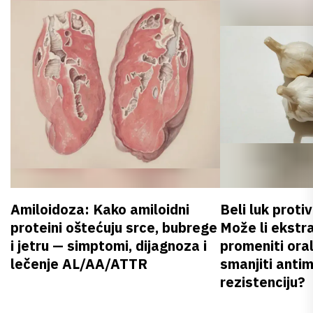
Amiloidoza: Kako amiloidni
Beli luk proti
proteini oštećuju srce, bubrege
Može li ekstr
i jetru — simptomi, dijagnoza i
promeniti oral
lečenje AL/AA/ATTR
smanjiti anti
rezistenciju?