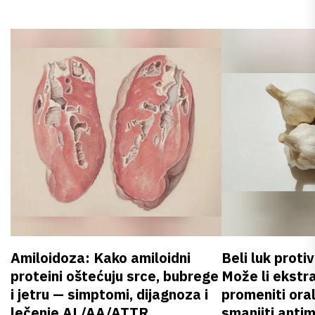
Amiloidoza: Kako amiloidni
Beli luk proti
proteini oštećuju srce, bubrege
Može li ekstr
i jetru — simptomi, dijagnoza i
promeniti oral
lečenje AL/AA/ATTR
smanjiti anti