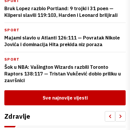
SPORT
Bruk Lopez razbio Portland: 9 trojki i 31 poen —
Klipersi slavili 119:103, Harden i Leonard briljirali
SPORT
Majami slavio u Atlanti 126:111 — Povratak Nikole
Jovića i dominacija Hita prekida niz poraza
SPORT
Šok u NBA: Vašington Wizards razbili Toronto
Raptors 138:117 — Tristan Vukčević dobio priliku u
završnici
Sve najnovije vijesti
Zdravlje