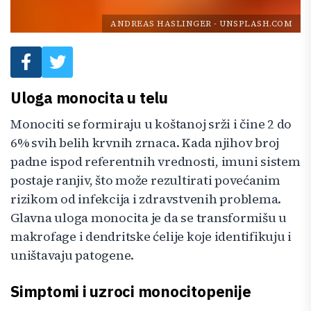
ANDREAS HASLINGER
-
UNSPLASH.COM
Uloga monocita u telu
Monociti se formiraju u koštanoj srži i čine 2 do
6% svih belih krvnih zrnaca. Kada njihov broj
padne ispod referentnih vrednosti, imuni sistem
postaje ranjiv, što može rezultirati povećanim
rizikom od infekcija i zdravstvenih problema.
Glavna uloga monocita je da se transformišu u
makrofage i dendritske ćelije koje identifikuju i
uništavaju patogene.
Simptomi i uzroci monocitopenije