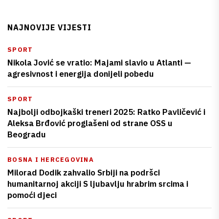
NAJNOVIJE VIJESTI
SPORT
Nikola Jović se vratio: Majami slavio u Atlanti —
agresivnost i energija donijeli pobedu
SPORT
Najbolji odbojkaški treneri 2025: Ratko Pavličević i
Aleksa Brđović proglašeni od strane OSS u
Beogradu
BOSNA I HERCEGOVINA
Milorad Dodik zahvalio Srbiji na podršci
humanitarnoj akciji S ljubavlju hrabrim srcima i
pomoći djeci