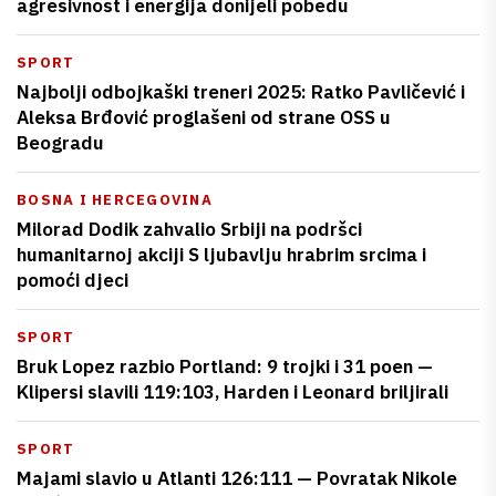
agresivnost i energija donijeli pobedu
SPORT
Najbolji odbojkaški treneri 2025: Ratko Pavličević i
Aleksa Brđović proglašeni od strane OSS u
Beogradu
BOSNA I HERCEGOVINA
Milorad Dodik zahvalio Srbiji na podršci
humanitarnoj akciji S ljubavlju hrabrim srcima i
pomoći djeci
SPORT
Bruk Lopez razbio Portland: 9 trojki i 31 poen —
Klipersi slavili 119:103, Harden i Leonard briljirali
SPORT
Majami slavio u Atlanti 126:111 — Povratak Nikole