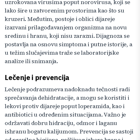
uzrokovana virusima poput norovirusa, koji se
lako šire u zatvorenim prostorima kao što su
kruzeri. Međutim, postoje i oblici dijareje
izazvani prilagođavanjem organizma na novu
sredinu i hranu, koji nisu zarazni. Dijagnoza se
postavlja na osnovu simptoma i putne istorije, a
u težim slučajevima traže se laboratorijske
analize ili snimanja.
Lečenje i prevencija
Lečenje podrazumeva nadoknadu tečnosti radi
sprečavanja dehidratacije, a mogu se koristiti i
lekovi protiv dijareje poput loperamida, kao i
antibiotici u određenim situacijama. Važno je
održavati dobru hidraciju, odmor i laganu
ishranu bogatu kalijumom. Prevencija se sastoji
od pravilne higijene, pažljivog izbora hrane i