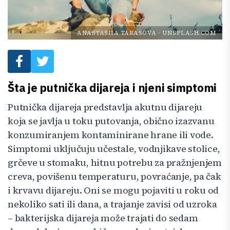
ANASTASIIA TARASOVA
-
UNSPLASH.COM
Šta je putnička dijareja i njeni simptomi
Putnička dijareja predstavlja akutnu dijareju
koja se javlja u toku putovanja, obično izazvanu
konzumiranjem kontaminirane hrane ili vode.
Simptomi uključuju učestale, vodnjikave stolice,
grčeve u stomaku, hitnu potrebu za pražnjenjem
creva, povišenu temperaturu, povraćanje, pa čak
i krvavu dijareju. Oni se mogu pojaviti u roku od
nekoliko sati ili dana, a trajanje zavisi od uzroka
– bakterijska dijareja može trajati do sedam