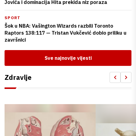
Jovića i dominacija Hita prekida niz poraza
SPORT
Šok u NBA: Vašington Wizards razbili Toronto
Raptors 138:117 — Tristan Vukčević dobio priliku u
završnici
Sve najnovije vijesti
Zdravlje