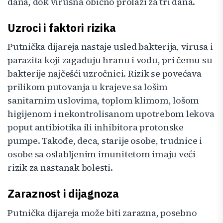
dana, dok virusna obično prolazi za tri dana.
Uzroci i faktori rizika
Putnička dijareja nastaje usled bakterija, virusа i
parazita koji zagađuju hranu i vodu, pri čemu su
bakterije najčešći uzročnici. Rizik se povećava
prilikom putovanja u krajeve sa lošim
sanitarnim uslovima, toplom klimom, lošom
higijenom i nekontrolisanom upotrebom lekova
poput antibiotika ili inhibitora protonske
pumpe. Takođe, deca, starije osobe, trudnice i
osobe sa oslabljenim imunitetom imaju veći
rizik za nastanak bolesti.
Zaraznost i dijagnoza
Putnička dijareja može biti zarazna, posebno