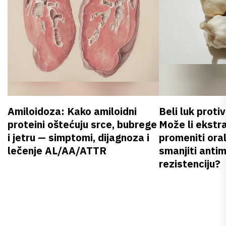
Amiloidoza: Kako amiloidni
Beli luk proti
proteini oštećuju srce, bubrege
Može li ekstr
i jetru — simptomi, dijagnoza i
promeniti oral
lečenje AL/AA/ATTR
smanjiti anti
rezistenciju?