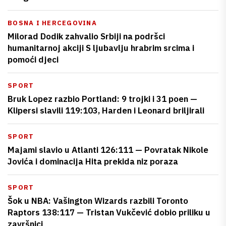
BOSNA I HERCEGOVINA
Milorad Dodik zahvalio Srbiji na podršci
humanitarnoj akciji S ljubavlju hrabrim srcima i
pomoći djeci
SPORT
Bruk Lopez razbio Portland: 9 trojki i 31 poen —
Klipersi slavili 119:103, Harden i Leonard briljirali
SPORT
Majami slavio u Atlanti 126:111 — Povratak Nikole
Jovića i dominacija Hita prekida niz poraza
SPORT
Šok u NBA: Vašington Wizards razbili Toronto
Raptors 138:117 — Tristan Vukčević dobio priliku u
završnici