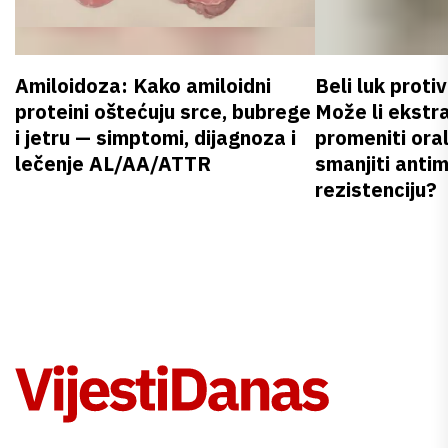
Amiloidoza: Kako amiloidni
Beli luk proti
proteini oštećuju srce, bubrege
Može li ekstr
i jetru — simptomi, dijagnoza i
promeniti oral
lečenje AL/AA/ATTR
smanjiti anti
rezistenciju?