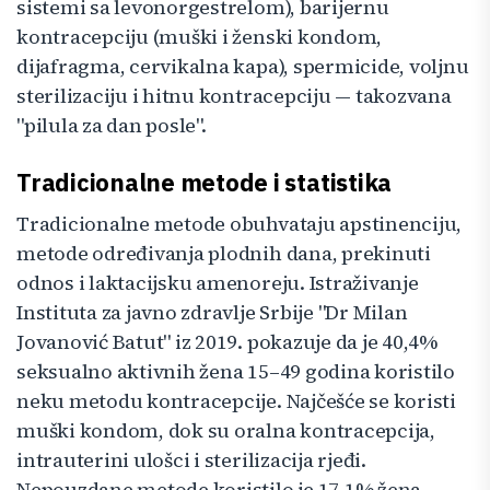
sistemi sa levonorgestrelom), barijernu
kontracepciju (muški i ženski kondom,
dijafragma, cervikalna kapa), spermicide, voljnu
sterilizaciju i hitnu kontracepciju — takozvana
"pilula za dan posle".
Tradicionalne metode i statistika
Tradicionalne metode obuhvataju apstinenciju,
metode određivanja plodnih dana, prekinuti
odnos i laktacijsku amenoreju. Istraživanje
Instituta za javno zdravlje Srbije "Dr Milan
Jovanović Batut" iz 2019. pokazuje da je 40,4%
seksualno aktivnih žena 15–49 godina koristilo
neku metodu kontracepcije. Najčešće se koristi
muški kondom, dok su oralna kontracepcija,
intrauterini ulošci i sterilizacija rjeđi.
Nepouzdane metode koristilo je 17,1% žena.