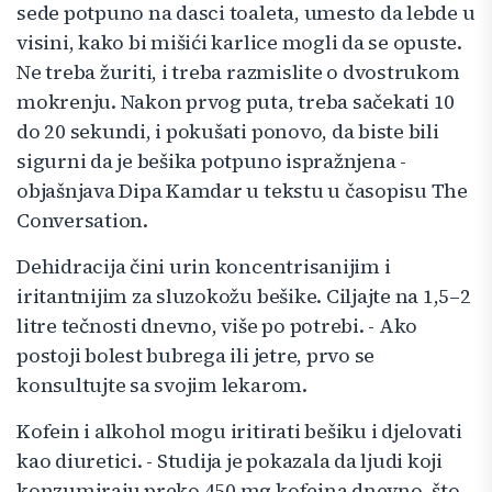
sede potpuno na dasci toaleta, umesto da lebde u
visini, kako bi mišići karlice mogli da se opuste.
Ne treba žuriti, i treba razmislite o dvostrukom
mokrenju. Nakon prvog puta, treba sačekati 10
do 20 sekundi, i pokušati ponovo, da biste bili
sigurni da je bešika potpuno ispražnjena -
objašnjava Dipa Kamdar u tekstu u časopisu The
Conversation.
Dehidracija čini urin koncentrisanijim i
iritantnijim za sluzokožu bešike. Ciljajte na 1,5–2
litre tečnosti dnevno, više po potrebi. - Ako
postoji bolest bubrega ili jetre, prvo se
konsultujte sa svojim lekarom.
Kofein i alkohol mogu iritirati bešiku i djelovati
kao diuretici. - Studija je pokazala da ljudi koji
konzumiraju preko 450 mg kofeina dnevno, što