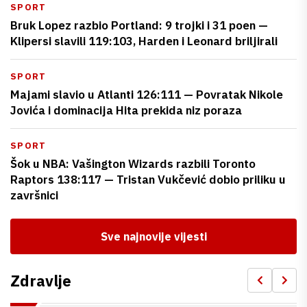
SPORT
Bruk Lopez razbio Portland: 9 trojki i 31 poen —
Klipersi slavili 119:103, Harden i Leonard briljirali
SPORT
Majami slavio u Atlanti 126:111 — Povratak Nikole
Jovića i dominacija Hita prekida niz poraza
SPORT
Šok u NBA: Vašington Wizards razbili Toronto
Raptors 138:117 — Tristan Vukčević dobio priliku u
završnici
Sve najnovije vijesti
Zdravlje