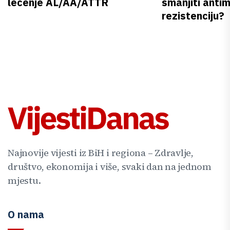
lečenje AL/AA/ATTR
smanjiti anti
rezistenciju?
Najnovije vijesti iz BiH i regiona – Zdravlje,
društvo, ekonomija i više, svaki dan na jednom
mjestu.
O nama