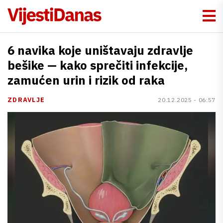
6 navika koje uništavaju zdravlje
bešike — kako sprečiti infekcije,
zamućen urin i rizik od raka
ZDRAVLJE
20.12.2025 - 06:57