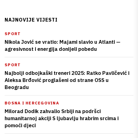
NAJNOVIJE VIJESTI
SPORT
Nikola Jović se vratio: Majami slavio u Atlanti —
agresivnost i energija donijeli pobedu
SPORT
Najbolji odbojkaški treneri 2025: Ratko Pavličević i
Aleksa Brđović proglašeni od strane OSS u
Beogradu
BOSNA I HERCEGOVINA
Milorad Dodik zahvalio Srbiji na podršci
humanitarnoj akciji S ljubavlju hrabrim srcima i
pomoći djeci