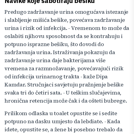
Navike koje sabotiraju bešiku
Predugo zadržavanje urina omogućava istezanje
i slabljenje mišića bešike, povećava zadržavanje
urina i rizik od infekcija. - Vremenom to može da
oslabiti njihovu sposobnost da se kontrahuju i
potpuno isprazne bešiku, što dovodi do
zadržavanja urina. Istraživanja pokazuju da
zadržavanje urina daje bakterijama više
vremena za razmnožavanje, povećavajući rizik
od infekcija urinarnog trakta - kaže Dipa
Kamdar. Stručnjaci savjetuju pražnjenje bešike
svaka tri do četiri sata. - U teškim slučajevima,
hronična retencija može čak i da ošteti bubrege.
Prilikom odlaska u toalet opustite se i sedite
potpuno na dasku umjesto da lebdiate. - Kada
idete, opustite se, a žene bi posebno trebalo da