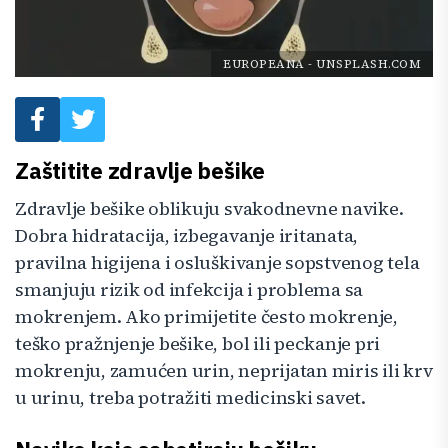
EUROPEANA
-
UNSPLASH.COM
Zaštitite zdravlje bešike
Zdravlje bešike oblikuju svakodnevne navike.
Dobra hidratacija, izbegavanje iritanata,
pravilna higijena i osluškivanje sopstvenog tela
smanjuju rizik od infekcija i problema sa
mokrenjem. Ako primijetite često mokrenje,
teško pražnjenje bešike, bol ili peckanje pri
mokrenju, zamućen urin, neprijatan miris ili krv
u urinu, treba potražiti medicinski savet.