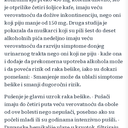
je otprilike četiri šoljice kafe, imaju veću
verovatnoću da dožive inkontinenciju, nego oni
koji piju manje od 150 mg. Druga studija je
pokazala da muškarci koji su pili šest do deset
alkoholnih pića nedeljno imaju veću
verovatnoću da razviju simptome donjeg
urinarnog trakta nego oni koji ne piju - kaže ona
i dodaje da prekomerna upotreba alkohola može
i da poveća rizik od raka bešike, iako su dokazi
pomešani: - Smanjenje može da ublaži simptome
bešike i smanji dugoročni rizik.
Pušenje je glavni uzrok raka bešike. - Pušači
imaju do četiri puta veću verovatnoću da obole
od ove bolesti nego nepušači, posebno ako su
počeli mladi ili su godinama intenzivno pušili. -
Duvanske hemikalije ulaze u krvotok, filtriraju