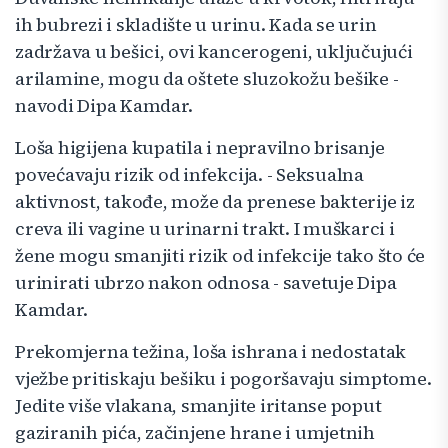
ih bubrezi i skladište u urinu. Kada se urin
zadržava u bešici, ovi kancerogeni, uključujući
arilamine, mogu da oštete sluzokožu bešike -
navodi Dipa Kamdar.
Loša higijena kupatila i nepravilno brisanje
povećavaju rizik od infekcija. - Seksualna
aktivnost, takođe, može da prenese bakterije iz
creva ili vagine u urinarni trakt. I muškarci i
žene mogu smanjiti rizik od infekcije tako što će
urinirati ubrzo nakon odnosa - savetuje Dipa
Kamdar.
Prekomjerna težina, loša ishrana i nedostatak
vježbe pritiskaju bešiku i pogoršavaju simptome.
Jedite više vlakana, smanjite iritanse poput
gaziranih pića, začinjene hrane i umjetnih