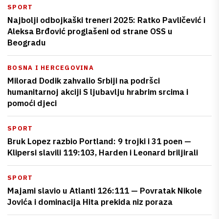
SPORT
Najbolji odbojkaški treneri 2025: Ratko Pavličević i
Aleksa Brđović proglašeni od strane OSS u
Beogradu
BOSNA I HERCEGOVINA
Milorad Dodik zahvalio Srbiji na podršci
humanitarnoj akciji S ljubavlju hrabrim srcima i
pomoći djeci
SPORT
Bruk Lopez razbio Portland: 9 trojki i 31 poen —
Klipersi slavili 119:103, Harden i Leonard briljirali
SPORT
Majami slavio u Atlanti 126:111 — Povratak Nikole
Jovića i dominacija Hita prekida niz poraza