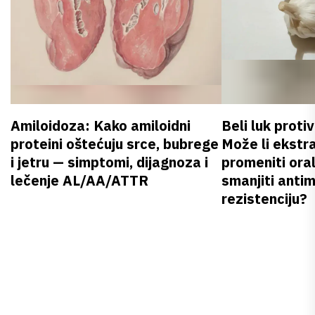
Amiloidoza: Kako amiloidni
Beli luk proti
proteini oštećuju srce, bubrege
Može li ekstr
i jetru — simptomi, dijagnoza i
promeniti oral
lečenje AL/AA/ATTR
smanjiti anti
rezistenciju?