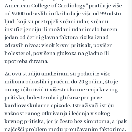
American College of Cardiology" pratila je više
od 9.000 odraslih i otkrila da je više od 99 odsto
ljudi koji su pretrpjeli srčani udar, srčanu
insuficijenciju ili moždani udar imalo barem
jedan od četiri glavna faktora rizika iznad
zdravih nivoa: visok krvni pritisak, povišen
holesterol, povišena glukoza na gladno ili
upotreba duvana.
Za ovu studiju analizirani su podaci iz više
miliona odraslih i praćeni do 20 godina, što je
omogućilo uvid u višestruka merenja krvnog
pritiska, holesterola i glukoze pre prve
kardiovaskularne epizode. Istraživači ističu
važnost ranog otkrivanja i lečenja visokog
krvnog pritiska, jer je često bez simptoma, a ipak
najčešći problem među proučavanim faktorima.