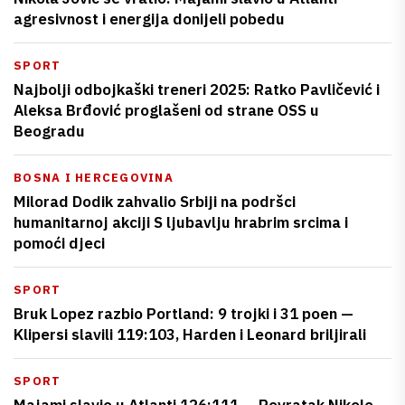
agresivnost i energija donijeli pobedu
SPORT
Najbolji odbojkaški treneri 2025: Ratko Pavličević i
Aleksa Brđović proglašeni od strane OSS u
Beogradu
BOSNA I HERCEGOVINA
Milorad Dodik zahvalio Srbiji na podršci
humanitarnoj akciji S ljubavlju hrabrim srcima i
pomoći djeci
SPORT
Bruk Lopez razbio Portland: 9 trojki i 31 poen —
Klipersi slavili 119:103, Harden i Leonard briljirali
SPORT
Majami slavio u Atlanti 126:111 — Povratak Nikole