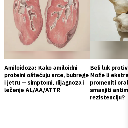
Amiloidoza: Kako amiloidni
Beli luk proti
proteini oštećuju srce, bubrege
Može li ekstr
i jetru — simptomi, dijagnoza i
promeniti oral
lečenje AL/AA/ATTR
smanjiti anti
rezistenciju?