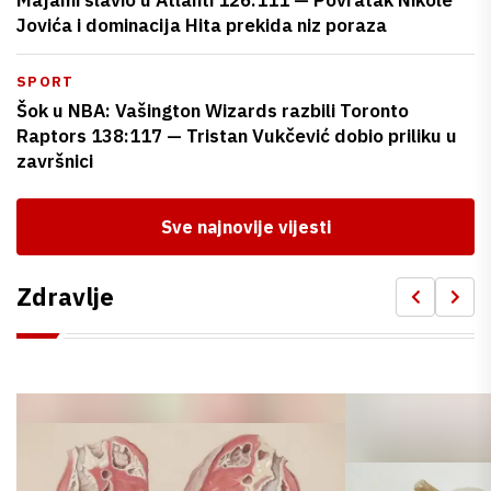
Jovića i dominacija Hita prekida niz poraza
SPORT
Šok u NBA: Vašington Wizards razbili Toronto
Raptors 138:117 — Tristan Vukčević dobio priliku u
završnici
Sve najnovije vijesti
Zdravlje