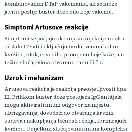
kombinovanim DTaP vakcinama, ali se može
javiti i poslije buster doze bilo koje vakcine.
Simptomi Artusove reakcije
Simptomi se javljaju oko mjesta injekcije u roku
od 4 do 12 sati i uključuju tvrdu, veoma bolnu
kvržicu, otok, crvenilo, promjenu boje kože, a u
težim slučajevima otvorenu ranu ili čir.
Uzrok i mehanizam
Artusova reakcija je reakcija preosjetljivosti tipa
III. Prilikom buster doze postojeća IgG antitjela
mogu aktivirati imuni odgovor na mjestu
ubrizgavanja, dovodeći do otvaranja krvnih
sudova i nakupljanja tečnosti i ćelija, formirajući
kvržicu. U rijetkim slučajevima imuni kompleksi