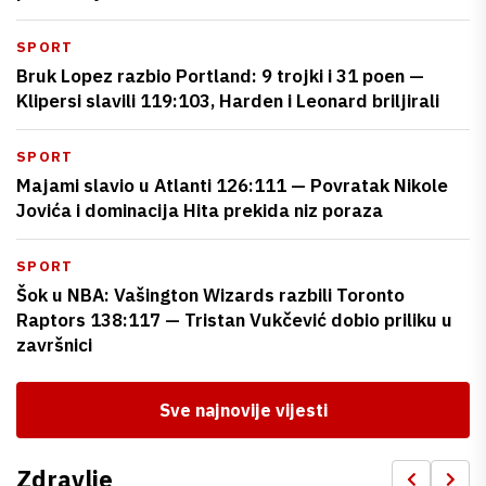
SPORT
Bruk Lopez razbio Portland: 9 trojki i 31 poen —
Klipersi slavili 119:103, Harden i Leonard briljirali
SPORT
Majami slavio u Atlanti 126:111 — Povratak Nikole
Jovića i dominacija Hita prekida niz poraza
SPORT
Šok u NBA: Vašington Wizards razbili Toronto
Raptors 138:117 — Tristan Vukčević dobio priliku u
završnici
Sve najnovije vijesti
Zdravlje