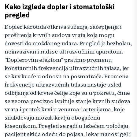
Kako izgleda dopler i stomatološki
pregled
Dopler karotida otkriva suženja, začepljenja i
proširenja krvnih sudova vrata koja mogu
dovesti do moždanog udara. Pregled je bezbolan,
neinvazivan i radi se ultrazvučnim aparatom.
"Doplerovim efektom" pratimo promenu
konstantnih frekvencija ultrazvučnih talasa, jer
se krv kreće u odnosu na posmatrača. Promena
frekvencije ultrazvučnih talasa nastaje usled
odbijanja od krvne ćelije koje su u pokretu, čime
se veoma precizno ispituje stanje krvnih sudova
vrata i protok krvi u venama i arterijama, koje
snabdevaju mozak krvlju obogaćenu
kiseonikom. Pregled se radi u ležećem položaju,
pacijent skida odeću do pojasa, lekar nanosi gel i