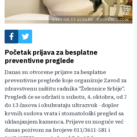
EYES ON ST ALBANS
-
UNSPLASH.COM
Početak prijava za besplatne
preventivne preglede
Danas su otvorene prijave za besplatne
preventivne preglede koje organizuje Zavod za
zdravstvenu zaštitu radnika "Železnice Srbije".
Pregledi će se održati u subotu, 4. oktobra, od 7
do 13 časova i obuhvataju ultrazvuk - dopler
krvnih sudova vrata i stomatološki pregled sa
uklanjanjem kamenca. Prijave su moguće već
danas pozivom na brojeve 011/3611-581 i