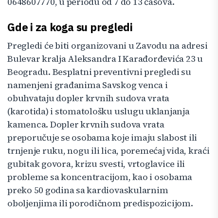
0648607770, u periodu od 7 do 13 časova.
Gde i za koga su pregledi
Pregledi će biti organizovani u Zavodu na adresi
Bulevar kralja Aleksandra I Karađorđevića 23 u
Beogradu. Besplatni preventivni pregledi su
namenjeni građanima Savskog venca i
obuhvataju dopler krvnih sudova vrata
(karotida) i stomatološku uslugu uklanjanja
kamenca. Dopler krvnih sudova vrata
preporučuje se osobama koje imaju slabost ili
trnjenje ruku, nogu ili lica, poremećaj vida, kraći
gubitak govora, krizu svesti, vrtoglavice ili
probleme sa koncentracijom, kao i osobama
preko 50 godina sa kardiovaskularnim
oboljenjima ili porodičnom predispozicijom.