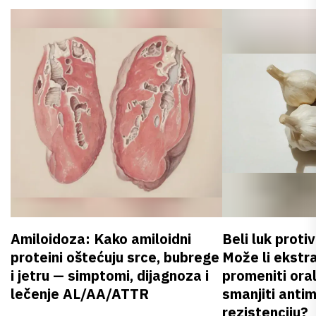
Amiloidoza: Kako amiloidni
Beli luk proti
proteini oštećuju srce, bubrege
Može li ekstr
i jetru — simptomi, dijagnoza i
promeniti oral
lečenje AL/AA/ATTR
smanjiti anti
rezistenciju?