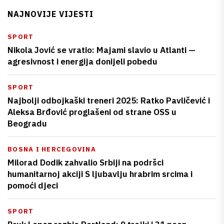
NAJNOVIJE VIJESTI
SPORT
Nikola Jović se vratio: Majami slavio u Atlanti —
agresivnost i energija donijeli pobedu
SPORT
Najbolji odbojkaški treneri 2025: Ratko Pavličević i
Aleksa Brđović proglašeni od strane OSS u
Beogradu
BOSNA I HERCEGOVINA
Milorad Dodik zahvalio Srbiji na podršci
humanitarnoj akciji S ljubavlju hrabrim srcima i
pomoći djeci
SPORT