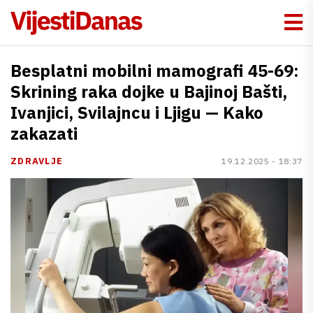
Besplatni mobilni mamografi 45-69:
Skrining raka dojke u Bajinoj Bašti,
Ivanjici, Svilajncu i Ljigu — Kako
zakazati
ZDRAVLJE
19.12.2025 - 18:37