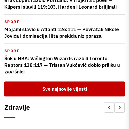
Bruk Lopez razbio Portland: 9 trojki i 31 poen —
Klipersi slavili 119:103, Harden i Leonard briljirali
SPORT
Majami slavio u Atlanti 126:111 — Povratak Nikole
Jovića i dominacija Hita prekida niz poraza
SPORT
Šok u NBA: Vašington Wizards razbili Toronto
Raptors 138:117 — Tristan Vukčević dobio priliku u
završnici
Sve najnovije vijesti
Zdravlje