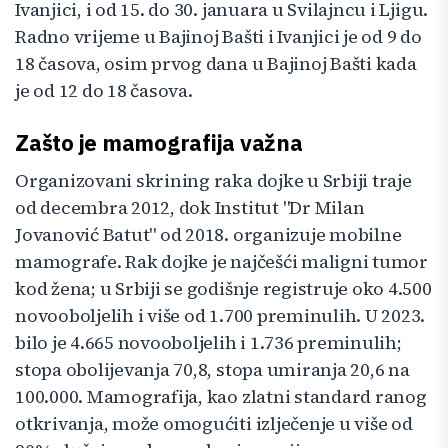
Ivanjici, i od 15. do 30. januara u Svilajncu i Ljigu.
Radno vrijeme u Bajinoj Bašti i Ivanjici je od 9 do
18 časova, osim prvog dana u Bajinoj Bašti kada
je od 12 do 18 časova.
Zašto je mamografija važna
Organizovani skrining raka dojke u Srbiji traje
od decembra 2012, dok Institut "Dr Milan
Jovanović Batut" od 2018. organizuje mobilne
mamografe. Rak dojke je najčešći maligni tumor
kod žena; u Srbiji se godišnje registruje oko 4.500
novooboljelih i više od 1.700 preminulih. U 2023.
bilo je 4.665 novooboljelih i 1.736 preminulih;
stopa obolijevanja 70,8, stopa umiranja 20,6 na
100.000. Mamografija, kao zlatni standard ranog
otkrivanja, može omogućiti izlječenje u više od