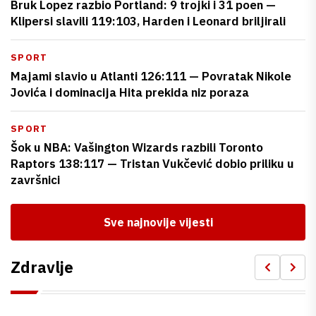
Bruk Lopez razbio Portland: 9 trojki i 31 poen —
Klipersi slavili 119:103, Harden i Leonard briljirali
SPORT
Majami slavio u Atlanti 126:111 — Povratak Nikole
Jovića i dominacija Hita prekida niz poraza
SPORT
Šok u NBA: Vašington Wizards razbili Toronto
Raptors 138:117 — Tristan Vukčević dobio priliku u
završnici
Sve najnovije vijesti
Zdravlje