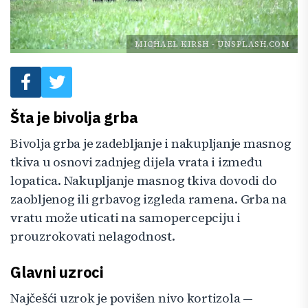
MICHAEL KIRSH
-
UNSPLASH.COM
Šta je bivolja grba
Bivolja grba je zadebljanje i nakupljanje masnog
tkiva u osnovi zadnjeg dijela vrata i između
lopatica. Nakupljanje masnog tkiva dovodi do
zaobljenog ili grbavog izgleda ramena. Grba na
vratu može uticati na samopercepciju i
prouzrokovati nelagodnost.
Glavni uzroci
Najčešći uzrok je povišen nivo kortizola —