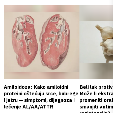
Amiloidoza: Kako amiloidni
Beli luk proti
proteini oštećuju srce, bubrege
Može li ekstr
i jetru — simptomi, dijagnoza i
promeniti oral
lečenje AL/AA/ATTR
smanjiti anti