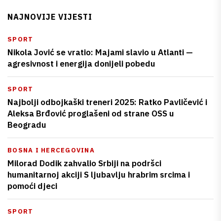
NAJNOVIJE VIJESTI
SPORT
Nikola Jović se vratio: Majami slavio u Atlanti —
agresivnost i energija donijeli pobedu
SPORT
Najbolji odbojkaški treneri 2025: Ratko Pavličević i
Aleksa Brđović proglašeni od strane OSS u
Beogradu
BOSNA I HERCEGOVINA
Milorad Dodik zahvalio Srbiji na podršci
humanitarnoj akciji S ljubavlju hrabrim srcima i
pomoći djeci
SPORT