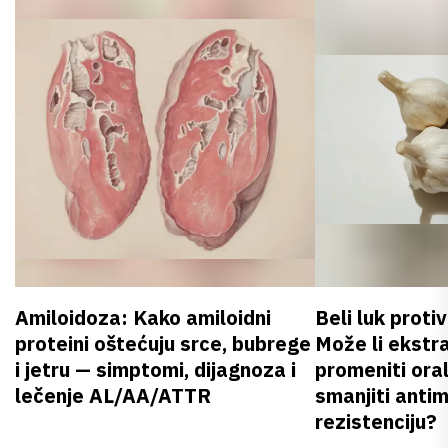
Amiloidoza: Kako amiloidni
Beli luk proti
proteini oštećuju srce, bubrege
Može li ekstr
i jetru — simptomi, dijagnoza i
promeniti oral
lečenje AL/AA/ATTR
smanjiti anti
rezistenciju?