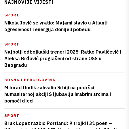
NAJNOVIJE VIJESTI
SPORT
Nikola Jović se vratio: Majami slavio u Atlanti —
agresivnost i energija donijeli pobedu
SPORT
Najbolji odbojkaški treneri 2025: Ratko Pavličević i
Aleksa Brđović proglašeni od strane OSS u
Beogradu
BOSNA I HERCEGOVINA
Milorad Dodik zahvalio Srbiji na podršci
humanitarnoj akciji S ljubavlju hrabrim srcima i
pomoći djeci
SPORT
Bruk Lopez razbio Portland: 9 trojki i 31 poen —