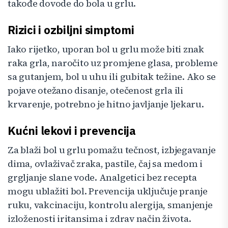
takođe dovode do bola u grlu.
Rizici i ozbiljni simptomi
Iako rijetko, uporan bol u grlu može biti znak
raka grla, naročito uz promjene glasa, probleme
sa gutanjem, bol u uhu ili gubitak težine. Ako se
pojave otežano disanje, otečenost grla ili
krvarenje, potrebno je hitno javljanje ljekaru.
Kućni lekovi i prevencija
Za blaži bol u grlu pomažu tečnost, izbjegavanje
dima, ovlaživač zraka, pastile, čaj sa medom i
grgljanje slane vode. Analgetici bez recepta
mogu ublažiti bol. Prevencija uključuje pranje
ruku, vakcinaciju, kontrolu alergija, smanjenje
izloženosti iritansima i zdrav način života.