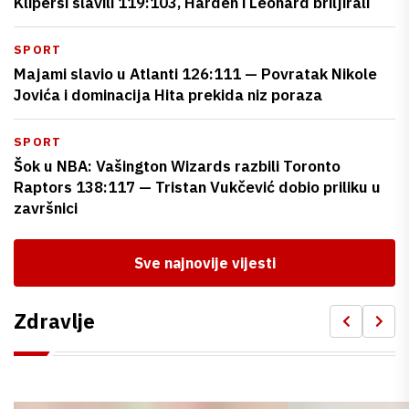
Klipersi slavili 119:103, Harden i Leonard briljirali
SPORT
Majami slavio u Atlanti 126:111 — Povratak Nikole
Jovića i dominacija Hita prekida niz poraza
SPORT
Šok u NBA: Vašington Wizards razbili Toronto
Raptors 138:117 — Tristan Vukčević dobio priliku u
završnici
Sve najnovije vijesti
Zdravlje