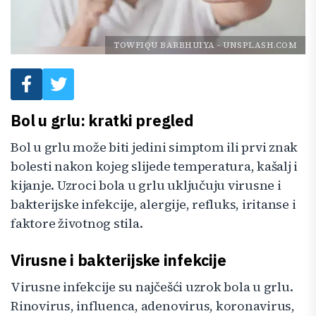
TOWFIQU BARBHUIYA
-
UNSPLASH.COM
Bol u grlu: kratki pregled
Bol u grlu može biti jedini simptom ili prvi znak
bolesti nakon kojeg slijede temperatura, kašalj i
kijanje. Uzroci bola u grlu uključuju virusne i
bakterijske infekcije, alergije, refluks, iritanse i
faktore životnog stila.
Virusne i bakterijske infekcije
Virusne infekcije su najčešći uzrok bola u grlu.
Rinovirus, influenca, adenovirus, koronavirus,