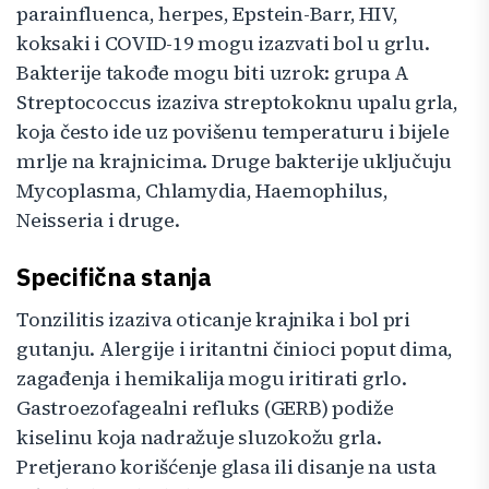
parainfluenca, herpes, Epstein-Barr, HIV,
koksaki i COVID-19 mogu izazvati bol u grlu.
Bakterije takođe mogu biti uzrok: grupa A
Streptococcus izaziva streptokoknu upalu grla,
koja često ide uz povišenu temperaturu i bijele
mrlje na krajnicima. Druge bakterije uključuju
Mycoplasma, Chlamydia, Haemophilus,
Neisseria i druge.
Specifična stanja
Tonzilitis izaziva oticanje krajnika i bol pri
gutanju. Alergije i iritantni činioci poput dima,
zagađenja i hemikalija mogu iritirati grlo.
Gastroezofagealni refluks (GERB) podiže
kiselinu koja nadražuje sluzokožu grla.
Pretjerano korišćenje glasa ili disanje na usta