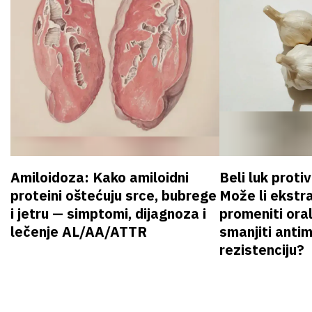
Amiloidoza: Kako amiloidni
Beli luk proti
proteini oštećuju srce, bubrege
Može li ekstr
i jetru — simptomi, dijagnoza i
promeniti oral
lečenje AL/AA/ATTR
smanjiti anti
rezistenciju?