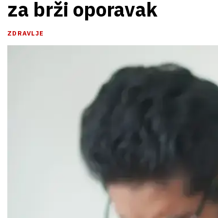
za brži oporavak
ZDRAVLJE