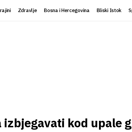
rajini
Zdravlje
Bosna i Hercegovina
Bliski Istok
S
ta izbjegavati kod upale g