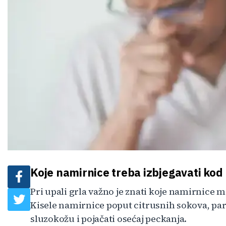
Koje namirnice treba izbjegavati kod 
Pri upali grla važno je znati koje namirnice m
Kisele namirnice poput citrusnih sokova, par
sluzokožu i pojačati osećaj peckanja.