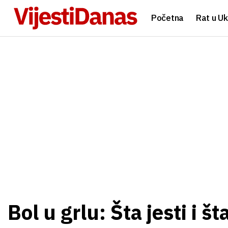
Početna
Rat u Uk
Bol u grlu: Šta jesti i š