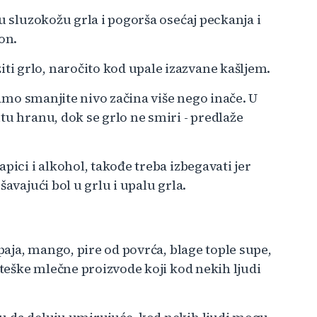
u sluzokožu grla i pogorša osećaj peckanja i
on.
i grlo, naročito kod upale izazvane kašljem.
 samo smanjite nivo začina više nego inače. U
tu hranu, dok se grlo ne smiri - predlaže
pici i alkohol, takođe treba izbegavati jer
avajući bol u grlu i upalu grla.
apaja, mango, pire od povrća, blage tople supe,
 teške mlečne proizvode koji kod nekih ljudi