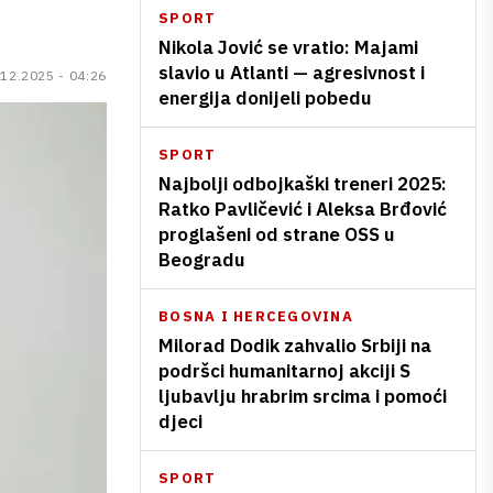
SPORT
Nikola Jović se vratio: Majami
slavio u Atlanti — agresivnost i
.12.2025 - 04:26
energija donijeli pobedu
SPORT
Najbolji odbojkaški treneri 2025:
Ratko Pavličević i Aleksa Brđović
proglašeni od strane OSS u
Beogradu
BOSNA I HERCEGOVINA
Milorad Dodik zahvalio Srbiji na
podršci humanitarnoj akciji S
ljubavlju hrabrim srcima i pomoći
djeci
SPORT