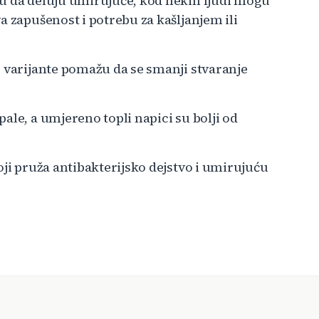
u da deluju umirujuće, kod nekih ljudi mogu
a zapušenost i potrebu za kašljanjem ili
e varijante pomažu da se smanji stvaranje
ale, a umjereno topli napici su bolji od
oji pruža antibakterijsko dejstvo i umirujuću