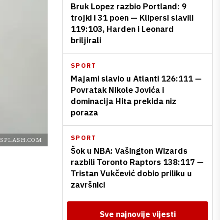
Bruk Lopez razbio Portland: 9
trojki i 31 poen — Klipersi slavili
119:103, Harden i Leonard
briljirali
SPORT
Majami slavio u Atlanti 126:111 —
Povratak Nikole Jovića i
dominacija Hita prekida niz
poraza
SPORT
SPLASH.COM
Šok u NBA: Vašington Wizards
razbili Toronto Raptors 138:117 —
Tristan Vukčević dobio priliku u
završnici
Sve najnovije vijesti