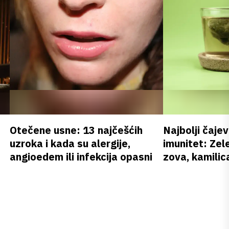
Otečene usne: 13 najčešćih
Najbolji čajev
uzroka i kada su alergije,
imunitet: Zele
angioedem ili infekcija opasni
zova, kamilica