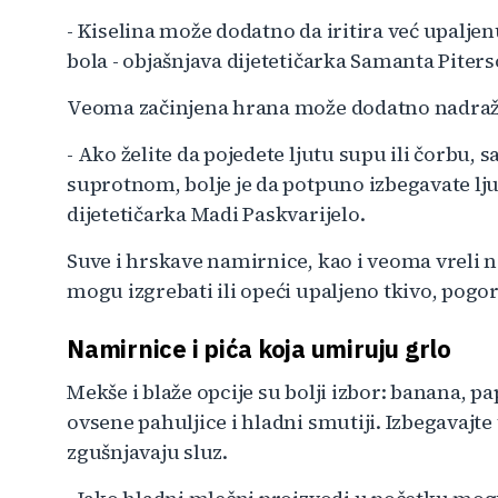
- Kiselina može dodatno da iritira već upaljen
bola - objašnjava dijetetičarka Samanta Piters
Veoma začinjena hrana može dodatno nadražit
- Ako želite da pojedete ljutu supu ili čorbu,
suprotnom, bolje je da potpuno izbegavate lju
dijetetičarka Madi Paskvarijelo.
Suve i hrskave namirnice, kao i veoma vreli na
mogu izgrebati ili opeći upaljeno tkivo, pogorš
Namirnice i pića koja umiruju grlo
Mekše i blaže opcije su bolji izbor: banana, p
ovsene pahuljice i hladni smutiji. Izbegavajte
zgušnjavaju sluz.