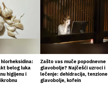
v hlorheksidina:
Zašto vas muče popodnevne
akt belog luka
glavobolje? Najčešći uzroci i
nu higijenu i
lečenje: dehidracija, tenzione
mikrobnu
glavobolje, kofein