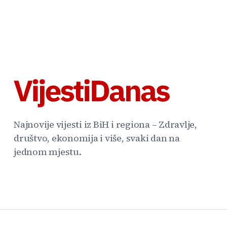
Najnovije vijesti iz BiH i regiona – Zdravlje,
društvo, ekonomija i više, svaki dan na
jednom mjestu.