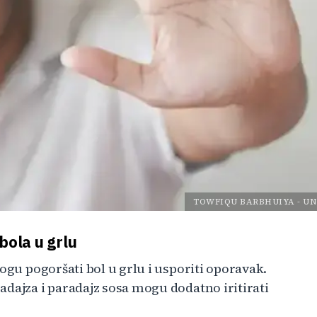
TOWFIQU BARBHUIYA
-
UN
bola u grlu
ogu pogoršati bol u grlu i usporiti oporavak.
adajza i paradajz sosa mogu dodatno iritirati