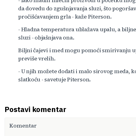
- Iako hladni mlečni proizvodi u početku mog
da dovedu do zgušnjavanja sluzi, što pogoršav
pročišćavanjem grla - kaže Piterson.
- Hladna temperatura ublažava upalu, a biljn
sluzi - objašnjava ona.
Biljni čajevi i med mogu pomoći smirivanju up
previše vrelih.
- U njih možete dodati i malo sirovog meda, k
slatkoću - savetuje Piterson.
Postavi komentar