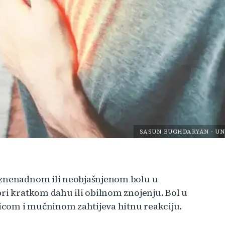
SASUN BUGHDARYAN
-
UN
iznenadnom ili neobjašnjenom bolu u
pri kratkom dahu ili obilnom znojenju. Bol u
vicom i mučninom zahtijeva hitnu reakciju.