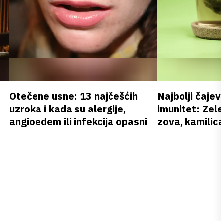
Otečene usne: 13 najčešćih
Najbolji čajev
uzroka i kada su alergije,
imunitet: Zele
angioedem ili infekcija opasni
zova, kamilica