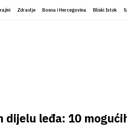
rajini
Zdravlje
Bosna i Hercegovina
Bliski Istok
S
m dijelu leđa: 10 mogući