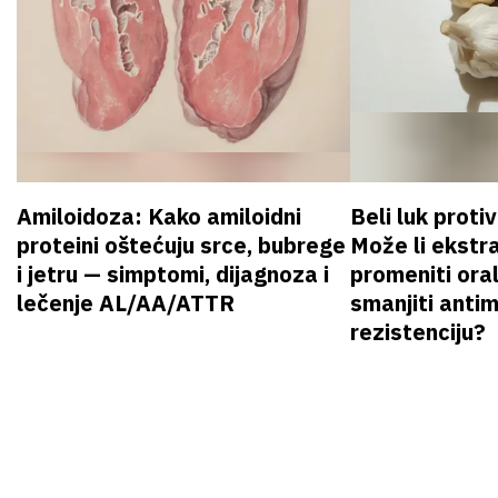
Amiloidoza: Kako amiloidni
Beli luk proti
proteini oštećuju srce, bubrege
Može li ekstr
i jetru — simptomi, dijagnoza i
promeniti oral
lečenje AL/AA/ATTR
smanjiti anti
rezistenciju?