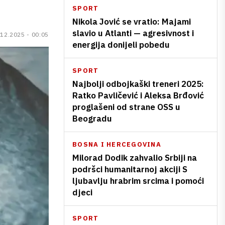
SPORT
Nikola Jović se vratio: Majami
slavio u Atlanti — agresivnost i
.12.2025 - 00:05
energija donijeli pobedu
SPORT
Najbolji odbojkaški treneri 2025:
Ratko Pavličević i Aleksa Brđović
proglašeni od strane OSS u
Beogradu
BOSNA I HERCEGOVINA
Milorad Dodik zahvalio Srbiji na
podršci humanitarnoj akciji S
ljubavlju hrabrim srcima i pomoći
djeci
SPORT