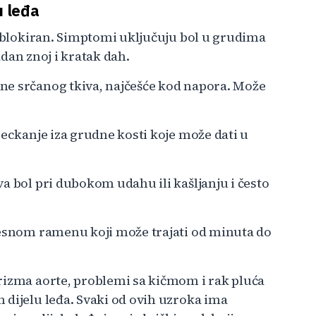
u leđa
a blokiran. Simptomi uključuju bol u grudima
ladan znoj i kratak dah.
ne srčanog tkiva, najčešće kod napora. Može
peckanje iza grudne kosti koje može dati u
a bol pri dubokom udahu ili kašljanju i često
desnom ramenu koji može trajati od minuta do
rizma aorte, problemi sa kičmom i rak pluća
 dijelu leđa. Svaki od ovih uzroka ima