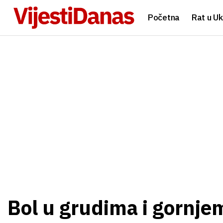
Početna
Rat u Uk
Bol u grudima i gornje