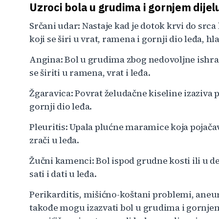
Uzroci bola u grudima i gornjem dijel
Srčani udar: Nastaje kad je dotok krvi do src
koji se širi u vrat, ramena i gornji dio leđa, h
Angina: Bol u grudima zbog nedovoljne ishra
se širiti u ramena, vrat i leđa.
Žgaravica: Povrat želudačne kiseline izaziva 
gornji dio leđa.
Pleuritis: Upala plućne maramice koja pojačav
zrači u leđa.
Žučni kamenci: Bol ispod grudne kosti ili u 
sati i dati u leđa.
Perikarditis, mišićno-koštani problemi, aneu
takođe mogu izazvati bol u grudima i gornjem