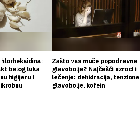
v hlorheksidina:
Zašto vas muče popodnevne
akt belog luka
glavobolje? Najčešći uzroci i
nu higijenu i
lečenje: dehidracija, tenzione
mikrobnu
glavobolje, kofein