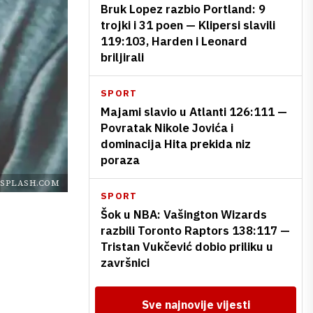
Bruk Lopez razbio Portland: 9
trojki i 31 poen — Klipersi slavili
119:103, Harden i Leonard
briljirali
SPORT
Majami slavio u Atlanti 126:111 —
Povratak Nikole Jovića i
dominacija Hita prekida niz
poraza
SPLASH.COM
SPORT
Šok u NBA: Vašington Wizards
razbili Toronto Raptors 138:117 —
Tristan Vukčević dobio priliku u
završnici
Sve najnovije vijesti