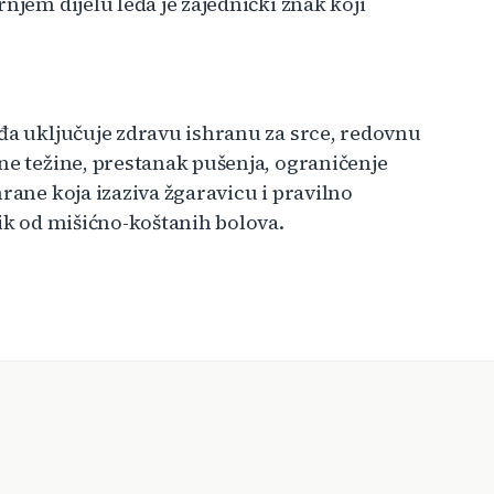
njem dijelu leđa je zajednički znak koji
eđa uključuje zdravu ishranu za srce, redovnu
ne težine, prestanak pušenja, ograničenje
rane koja izaziva žgaravicu i pravilno
zik od mišićno-koštanih bolova.