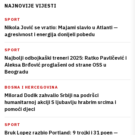
NAJNOVIJE VIJESTI
SPORT
Nikola Jović se vratio: Majami slavio u Atlanti —
agresivnost i energija donijeli pobedu
SPORT
Najbolji odbojkaški treneri 2025: Ratko Pavličević i
Aleksa Brđović proglašeni od strane OSS u
Beogradu
BOSNA I HERCEGOVINA
Milorad Dodik zahvalio Srbiji na podršci
humanitarnoj akciji S ljubavlju hrabrim srcima i
pomoći djeci
SPORT
Bruk Lopez razbio Portland: 9 trojki i 31 poen —