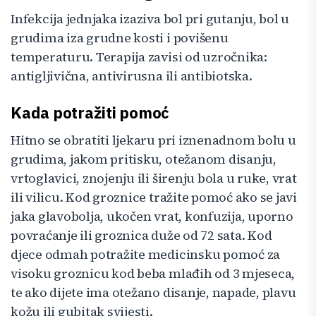
Infekcija jednjaka izaziva bol pri gutanju, bol u
grudima iza grudne kosti i povišenu
temperaturu. Terapija zavisi od uzročnika:
antigljivična, antivirusna ili antibiotska.
Kada potražiti pomoć
Hitno se obratiti ljekaru pri iznenadnom bolu u
grudima, jakom pritisku, otežanom disanju,
vrtoglavici, znojenju ili širenju bola u ruke, vrat
ili vilicu. Kod groznice tražite pomoć ako se javi
jaka glavobolja, ukočen vrat, konfuzija, uporno
povraćanje ili groznica duže od 72 sata. Kod
djece odmah potražite medicinsku pomoć za
visoku groznicu kod beba mlađih od 3 mjeseca,
te ako dijete ima otežano disanje, napade, plavu
kožu ili gubitak svijesti.