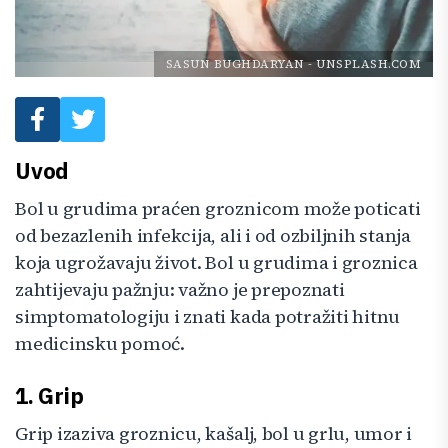
SASUN BUGHDARYAN
-
UNSPLASH.COM
Uvod
Bol u grudima praćen groznicom može poticati
od bezazlenih infekcija, ali i od ozbiljnih stanja
koja ugrožavaju život. Bol u grudima i groznica
zahtijevaju pažnju: važno je prepoznati
simptomatologiju i znati kada potražiti hitnu
medicinsku pomoć.
1. Grip
Grip izaziva groznicu, kašalj, bol u grlu, umor i