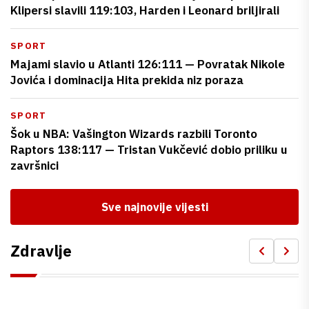
Klipersi slavili 119:103, Harden i Leonard briljirali
SPORT
Majami slavio u Atlanti 126:111 — Povratak Nikole
Jovića i dominacija Hita prekida niz poraza
SPORT
Šok u NBA: Vašington Wizards razbili Toronto
Raptors 138:117 — Tristan Vukčević dobio priliku u
završnici
Sve najnovije vijesti
Zdravlje