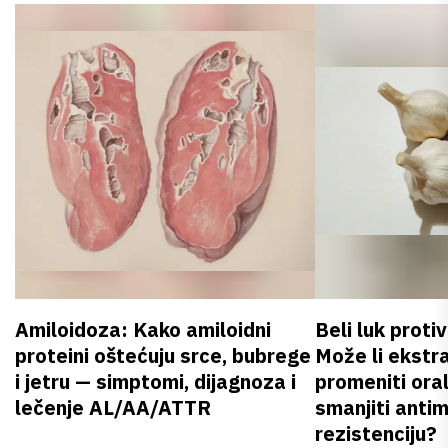
Amiloidoza: Kako amiloidni
Beli luk proti
proteini oštećuju srce, bubrege
Može li ekstr
i jetru — simptomi, dijagnoza i
promeniti oral
lečenje AL/AA/ATTR
smanjiti anti
rezistenciju?