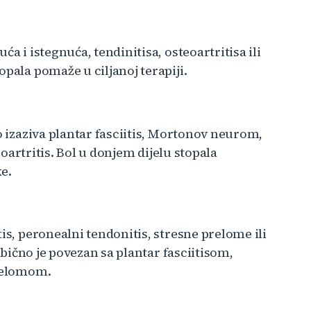
a i istegnuća, tendinitisa, osteoartritisa ili
pala pomaže u ciljanoj terapiji.
o izaziva plantar fasciitis, Mortonov neurom,
teoartritis. Bol u donjem dijelu stopala
e.
is, peronealni tendonitis, stresne prelome ili
 obično je povezan sa plantar fasciitisom,
prelomom.