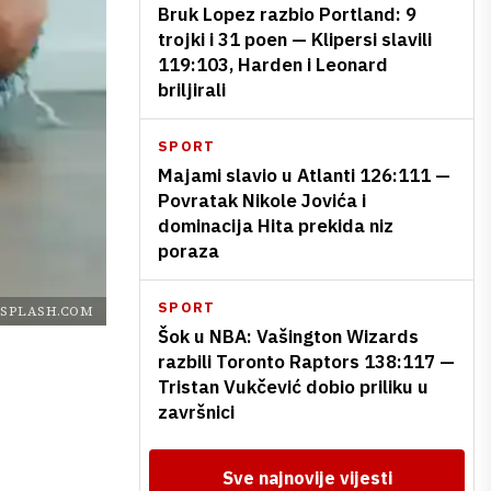
Bruk Lopez razbio Portland: 9
trojki i 31 poen — Klipersi slavili
119:103, Harden i Leonard
briljirali
SPORT
Majami slavio u Atlanti 126:111 —
Povratak Nikole Jovića i
dominacija Hita prekida niz
poraza
SPORT
SPLASH.COM
Šok u NBA: Vašington Wizards
razbili Toronto Raptors 138:117 —
Tristan Vukčević dobio priliku u
završnici
Sve najnovije vijesti