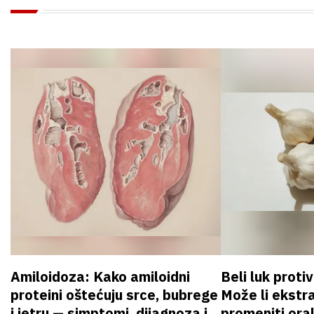
Amiloidoza: Kako amiloidni
Beli luk proti
proteini oštećuju srce, bubrege
Može li ekstr
i jetru — simptomi, dijagnoza i
promeniti oral