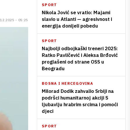
SPORT
Nikola Jović se vratio: Majami
slavio u Atlanti — agresivnost i
.12.2025 - 05:25
energija donijeli pobedu
SPORT
Najbolji odbojkaški treneri 2025:
Ratko Pavličević i Aleksa Brđović
proglašeni od strane OSS u
Beogradu
BOSNA I HERCEGOVINA
Milorad Dodik zahvalio Srbiji na
podršci humanitarnoj akciji S
ljubavlju hrabrim srcima i pomoći
djeci
SPORT