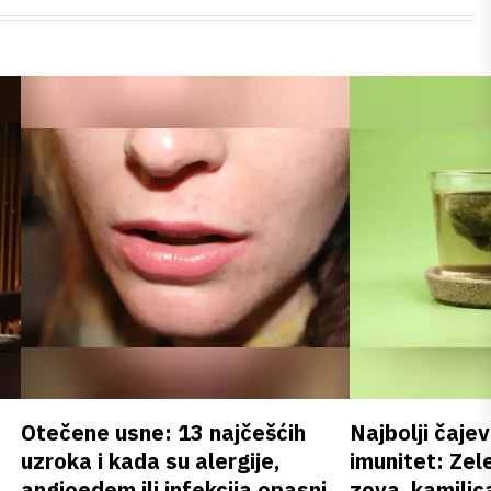
Otečene usne: 13 najčešćih
Najbolji čajev
uzroka i kada su alergije,
imunitet: Zele
angioedem ili infekcija opasni
zova, kamilica