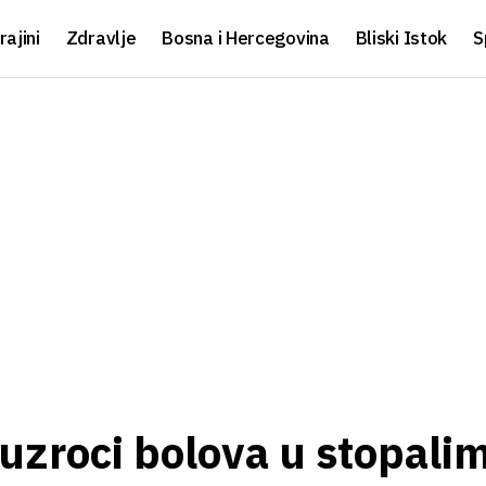
rajini
Zdravlje
Bosna i Hercegovina
Bliski Istok
S
 uzroci bolova u stopalim