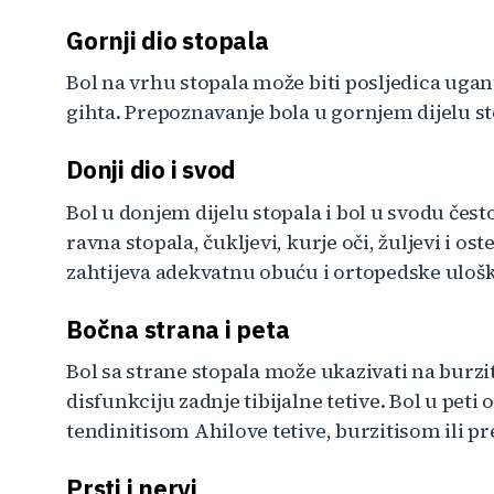
Gornji dio stopala
Bol na vrhu stopala može biti posljedica uganuć
gihta. Prepoznavanje bola u gornjem dijelu sto
Donji dio i svod
Bol u donjem dijelu stopala i bol u svodu čest
ravna stopala, čukljevi, kurje oči, žuljevi i os
zahtijeva adekvatnu obuću i ortopedske ulošk
Bočna strana i peta
Bol sa strane stopala može ukazivati na burzit
disfunkciju zadnje tibijalne tetive. Bol u peti
tendinitisom Ahilove tetive, burzitisom ili 
Prsti i nervi