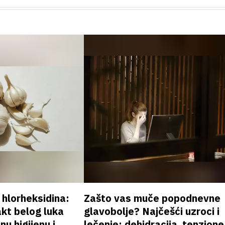
v hlorheksidina:
Zašto vas muče popodnevne
akt belog luka
glavobolje? Najčešći uzroci i
nu higijenu i
lečenje: dehidracija, tenzione