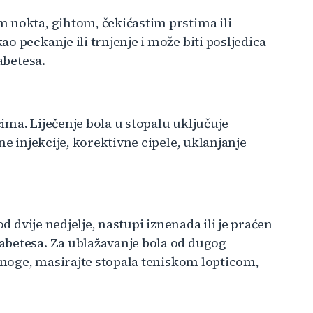
 nokta, gihtom, čekićastim prstima ili
o peckanje ili trnjenje i može biti posljedica
abetesa.
ma. Liječenje bola u stopalu uključuje
ne injekcije, korektivne cipele, uklanjanje
od dvije nedjelje, nastupi iznenada ili je praćen
abetesa. Za ublažavanje bola od dugog
e noge, masirajte stopala teniskom lopticom,