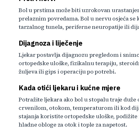
Bol u prstima može biti uzrokovan urastanjem
prelaznim povredama. Bol u nervu osjeća se ka
tarzalnog tunela, periferne neuropatije ili dij
Dijagnoza i liječenje
Ljekar postavlja dijagnozu pregledom i snimci
ortopedske uloške, fizikalnu terapiju, steroid
žuljeva ili gips i operaciju po potrebi.
Kada otići ljekaru i kućne mjere
Potražite ljekara ako bol u stopalu traje duže 
crvenilom, otokom, temperaturom ili kod dij
stajanja koristite ortopedske uloške, podižit
hladne obloge za otok i tople za napetost.