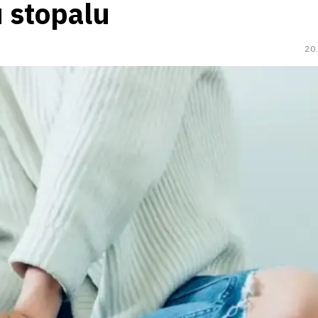
u stopalu
20