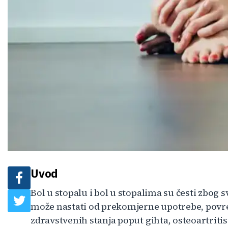
Uvod
Bol u stopalu i bol u stopalima su česti zbog
može nastati od prekomjerne upotrebe, povre
zdravstvenih stanja poput gihta, osteoartritisa