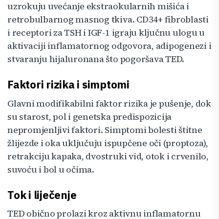
uzrokuju uvećanje ekstraokularnih mišića i
retrobulbarnog masnog tkiva. CD34+ fibroblasti
i receptori za TSH i IGF-1 igraju ključnu ulogu u
aktivaciji inflamatornog odgovora, adipogenezi i
stvaranju hijaluronana što pogoršava TED.
Faktori rizika i simptomi
Glavni modifikabilni faktor rizika je pušenje, dok
su starost, pol i genetska predispozicija
nepromjenljivi faktori. Simptomi bolesti štitne
žlijezde i oka uključuju ispupčene oči (proptoza),
retrakciju kapaka, dvostruki vid, otok i crvenilo,
suvoću i bol u očima.
Tok i liječenje
TED obično prolazi kroz aktivnu inflamatornu