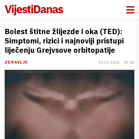
Bolest štitne žlijezde i oka (TED):
Simptomi, rizici i najnoviji pristupi
liječenju Grejvsove orbitopatije
ZDRAVLJE
20.12.2025 - 03:34