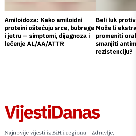
Amiloidoza: Kako amiloidni
Beli luk proti
proteini oštećuju srce, bubrege
Može li ekstr
i jetru — simptomi, dijagnoza i
promeniti oral
lečenje AL/AA/ATTR
smanjiti anti
rezistenciju?
Najnovije vijesti iz BiH i regiona – Zdravlje,