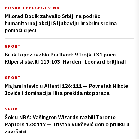
BOSNA I HERCEGOVINA
Milorad Dodik zahvalio Srbiji na podršci
humanitarnoj akciji S ljubavlju hrabrim srcima i
pomoći djeci
SPORT
Bruk Lopez razbio Portland: 9 trojki i 31 poen —
Klipersi slavili 119:103, Harden i Leonard briljirali
SPORT
Majami slavio u Atlanti 126:111 — Povratak Nikole
Jovića i dominacija Hita prekida niz poraza
SPORT
Šok u NBA: Vašington Wizards razbili Toronto
Raptors 138:117 — Tristan Vukčević dobio priliku u
završnici