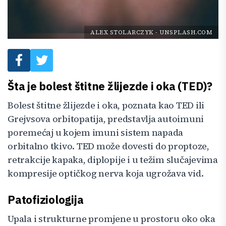
ALEX STOLARCZYK
-
UNSPLASH.COM
Šta je bolest štitne žlijezde i oka (TED)?
Bolest štitne žlijezde i oka, poznata kao TED ili
Grejvsova orbitopatija, predstavlja autoimuni
poremećaj u kojem imuni sistem napada
orbitalno tkivo. TED može dovesti do proptoze,
retrakcije kapaka, diplopije i u težim slučajevima
kompresije optičkog nerva koja ugrožava vid.
Patofiziologija
Upala i strukturne promjene u prostoru oko oka