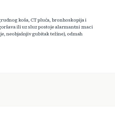
grudnog koša, CT pluća, bronhoskopija i
goršava ili uz sluz postoje alarmantni znaci
je, neobjašnjiv gubitak težine), odmah