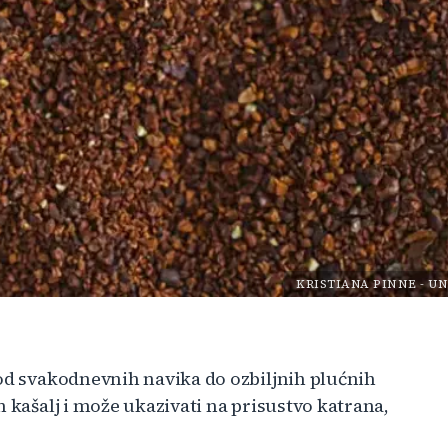
KRISTIANA PINNE
-
UN
 od svakodnevnih navika do ozbiljnih plućnih
n kašalj i može ukazivati na prisustvo katrana,