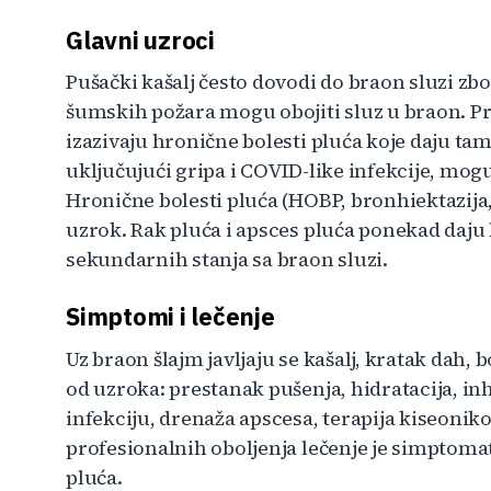
Glavni uzroci
Pušački kašalj često dovodi do braon sluzi zb
šumskih požara mogu obojiti sluz u braon. Pr
izazivaju hronične bolesti pluća koje daju tam
uključujući gripa i COVID-like infekcije, mogu
Hronične bolesti pluća (HOBP, bronhiektazija
uzrok. Rak pluća i apsces pluća ponekad daju
sekundarnih stanja sa braon sluzi.
Simptomi i lečenje
Uz braon šlajm javljaju se kašalj, kratak dah, 
od uzroka: prestanak pušenja, hidratacija, inh
infekciju, drenaža apscesa, terapija kiseoniko
profesionalnih oboljenja lečenje je simptoma
pluća.