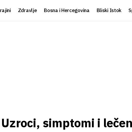
rajini
Zdravlje
Bosna i Hercegovina
Bliski Istok
S
Uzroci, simptomi i lečen