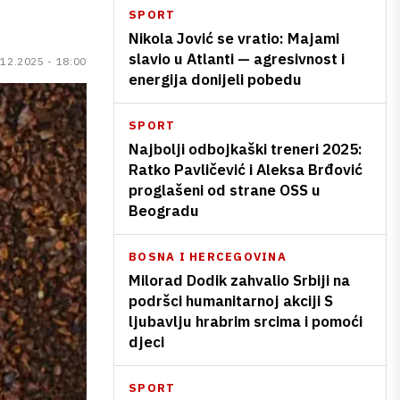
SPORT
Nikola Jović se vratio: Majami
slavio u Atlanti — agresivnost i
.12.2025 - 18:00
energija donijeli pobedu
SPORT
Najbolji odbojkaški treneri 2025:
Ratko Pavličević i Aleksa Brđović
proglašeni od strane OSS u
Beogradu
BOSNA I HERCEGOVINA
Milorad Dodik zahvalio Srbiji na
podršci humanitarnoj akciji S
ljubavlju hrabrim srcima i pomoći
djeci
SPORT