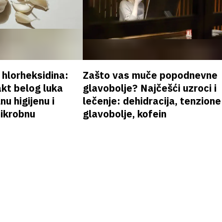
v hlorheksidina:
Zašto vas muče popodnevne
akt belog luka
glavobolje? Najčešći uzroci i
nu higijenu i
lečenje: dehidracija, tenzione
mikrobnu
glavobolje, kofein