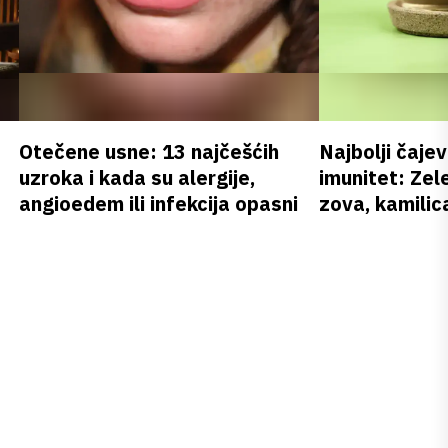
Otečene usne: 13 najčešćih
Najbolji čajev
uzroka i kada su alergije,
imunitet: Zele
angioedem ili infekcija opasni
zova, kamilica