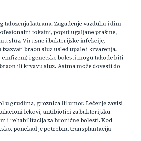
og taloženja katrana. Zagađenje vazduha i dim
ofesionalni toksini, poput ugaljane prašine,
nu sluz. Virusne i bakterijske infekcije,
 izazvati braon sluz usled upale i krvarenja.
, emfizem) i genetske bolesti mogu takođe biti
 braon ili krvavu sluz. Astma može dovesti do
bol u grudima, groznica ili umor. Lečenje zavisi
alacioni lekovi, antibiotici za bakterijsku
m i rehabilitacija za hronične bolesti. Kod
tsko, ponekad je potrebna transplantacija