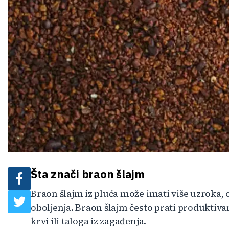
Šta znači braon šlajm
Braon šlajm iz pluća može imati više uzroka,
oboljenja. Braon šlajm često prati produktiva
krvi ili taloga iz zagađenja.