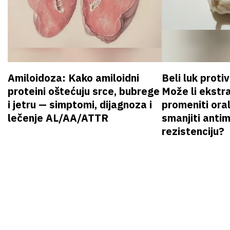
Amiloidoza: Kako amiloidni
Beli luk proti
proteini oštećuju srce, bubrege
Može li ekstr
i jetru — simptomi, dijagnoza i
promeniti oral
lečenje AL/AA/ATTR
smanjiti anti
rezistenciju?