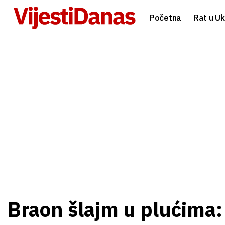
Početna
Rat u Uk
Braon šlajm u plućima: 