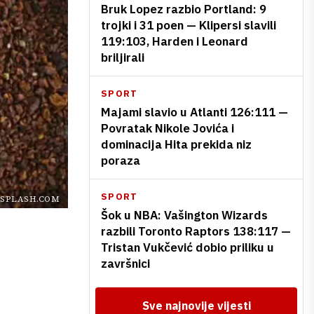
Bruk Lopez razbio Portland: 9
trojki i 31 poen — Klipersi slavili
119:103, Harden i Leonard
briljirali
SPORT
Majami slavio u Atlanti 126:111 —
Povratak Nikole Jovića i
dominacija Hita prekida niz
poraza
SPORT
SPLASH.COM
Šok u NBA: Vašington Wizards
razbili Toronto Raptors 138:117 —
Tristan Vukčević dobio priliku u
završnici
Sve najnovije vijesti