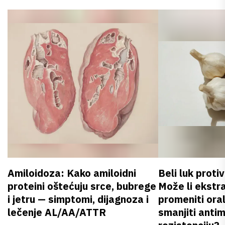
Amiloidoza: Kako amiloidni
Beli luk proti
proteini oštećuju srce, bubrege
Može li ekstr
i jetru — simptomi, dijagnoza i
promeniti oral
lečenje AL/AA/ATTR
smanjiti anti