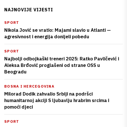
NAJNOVIJE VIJESTI
SPORT
Nikola Jović se vratio: Majami slavio u Atlanti —
agresivnost i energija donijeli pobedu
SPORT
Najbolji odbojkaški treneri 2025: Ratko Pavličević i
Aleksa Brđović proglašeni od strane OSS u
Beogradu
BOSNA I HERCEGOVINA
Milorad Dodik zahvalio Srbiji na podršci
humanitarnoj akciji S ljubavlju hrabrim srcima i
pomoći djeci
SPORT