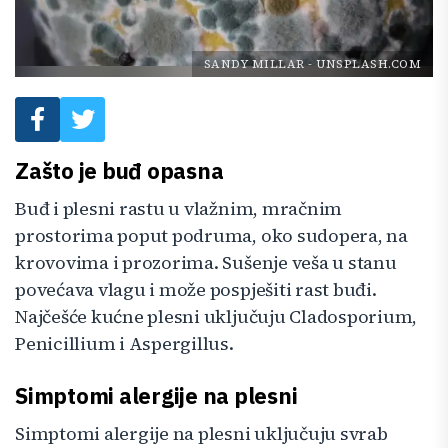
SANDY MILLAR
-
UNSPLASH.COM
Zašto je buđ opasna
Buđ i plesni rastu u vlažnim, mračnim
prostorima poput podruma, oko sudopera, na
krovovima i prozorima. Sušenje veša u stanu
povećava vlagu i može pospješiti rast buđi.
Najčešće kućne plesni uključuju Cladosporium,
Penicillium i Aspergillus.
Simptomi alergije na plesni
Simptomi alergije na plesni uključuju svrab