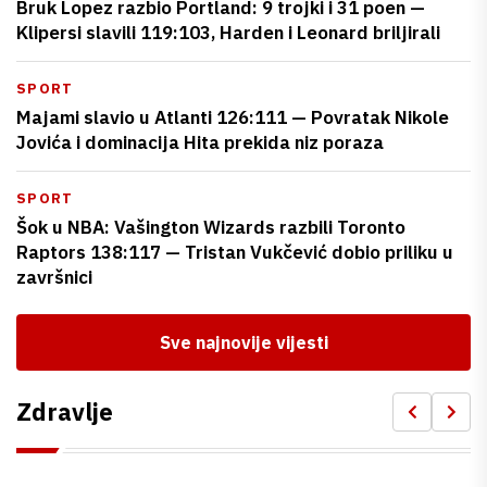
Bruk Lopez razbio Portland: 9 trojki i 31 poen —
Klipersi slavili 119:103, Harden i Leonard briljirali
SPORT
Majami slavio u Atlanti 126:111 — Povratak Nikole
Jovića i dominacija Hita prekida niz poraza
SPORT
Šok u NBA: Vašington Wizards razbili Toronto
Raptors 138:117 — Tristan Vukčević dobio priliku u
završnici
Sve najnovije vijesti
Zdravlje