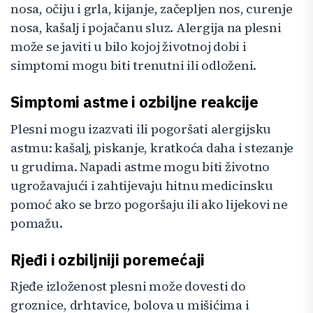
nosa, očiju i grla, kijanje, začepljen nos, curenje
nosa, kašalj i pojačanu sluz. Alergija na plesni
može se javiti u bilo kojoj životnoj dobi i
simptomi mogu biti trenutni ili odloženi.
Simptomi astme i ozbiljne reakcije
Plesni mogu izazvati ili pogoršati alergijsku
astmu: kašalj, piskanje, kratkoća daha i stezanje
u grudima. Napadi astme mogu biti životno
ugrožavajući i zahtijevaju hitnu medicinsku
pomoć ako se brzo pogoršaju ili ako lijekovi ne
pomažu.
Rjeđi i ozbiljniji poremećaji
Rjeđe izloženost plesni može dovesti do
groznice, drhtavice, bolova u mišićima i