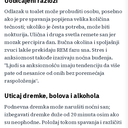
Uobičajeni razlozi
Odlazak u toalet može probuditi osobu, posebno
ako je pre spavanja popijena velika količina
tečnosti; ukoliko je česta potreba, može biti
nokturija. Ulična i druga svetla remete san jer
mozak percipira dan. Bučna okolina i spoljašnji
zvuci lakše prekidaju REM fazu sna. Stres i
anksioznost takođe izazivaju noćna buđenja.
"Ljudi sa anksioznošću imaju tendenciju da više
pate od nesanice od onih bez poremećaja
raspoloženja“.
Uticaj dremke, bolova i alkohola
Podnevna dremka može narušiti noćni san;
izbegavati dremke duže od 20 minuta osim ako
su neophodne. Položaj tokom spavanja i različiti