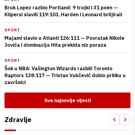
Bruk Lopez razbio Portland: 9 trojki i 31 poen —
Klipersi slavili 119:103, Harden i Leonard briljirali
SPORT
Majami slavio u Atlanti 126:111 — Povratak Nikole
Jovića i dominacija Hita prekida niz poraza
SPORT
Šok u NBA: Vašington Wizards razbili Toronto
Raptors 138:117 — Tristan Vukčević dobio priliku u
završnici
Sve najnovije vijesti
Zdravlje