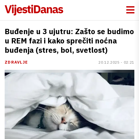
Buđenje u 3 ujutru: Zašto se budimo
u REM fazi i kako sprečiti noćna
buđenja (stres, bol, svetlost)
ZDRAVLJE
20.12.2025 - 02:21