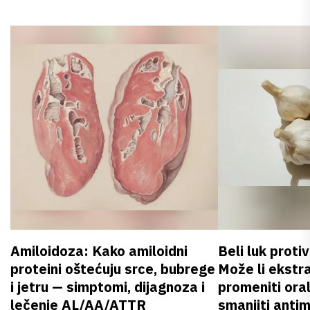
Amiloidoza: Kako amiloidni
Beli luk proti
proteini oštećuju srce, bubrege
Može li ekstr
i jetru — simptomi, dijagnoza i
promeniti oral
lečenje AL/AA/ATTR
smanjiti anti