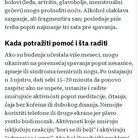
bolovi (leđa, artritis, glavobolje, menstrualni
grčevi) mogu probuditi noću. Alkohol olakšava
zaspanje, ali fragmentira san; poslednje piće
treba popiti najmanje tri sata pre spavanja.
Kada potražiti pomoć i šta raditi
Ako su buđenja učestala više meseci, mogu
ukazivati na poremećaj spavanja poput nesanice,
apneje ili sindroma nemirnih nogu. Po ustajanju
u 3 ujutru, dati sebi 15–20 minuta da ponovo
zaspite; ako ne uspete, ustanite i radite
smirujuće aktivnosti poput meditacije, čitanja,
čaja bez kofeina ili dubokog disanja. Nemojte
koristiti telefone ili druge ekrane jer plavo
svetlo budi mozak. Aktivnosti koje smiruju
isključuju reakciju "bori se ili beži" i aktiviraju
"odmori se i svari". Ako bol ili psihički problemi