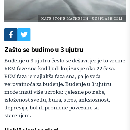
KATE STONE MATHESON
-
UNSPLASH.COM
Zašto se budimo u 3 ujutru
Buđenje u 3 ujutru često se dešava jer je to vreme
REM faze sna kod ljudi koji zaspe oko 22 časa.
REM faza je najlakša faza sna, pa je veća
verovatnoća za buđenje. Buđenje u 3 ujutru
može imati više uzroka: tjelesne potrebe,
izloženost svetlu, buka, stres, anksioznost,
depresija, bol ili promene povezane sa
starenjem.