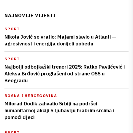
NAJNOVIJE VIJESTI
SPORT
Nikola Jović se vratio: Majami slavio u Atlanti —
agresivnost i energija donijeli pobedu
SPORT
Najbolji odbojkaški treneri 2025: Ratko Pavličević i
Aleksa Brđović proglašeni od strane OSS u
Beogradu
BOSNA I HERCEGOVINA
Milorad Dodik zahvalio Srbiji na podršci
humanitarnoj akciji S ljubavlju hrabrim srcima i
pomoći djeci
SPORT