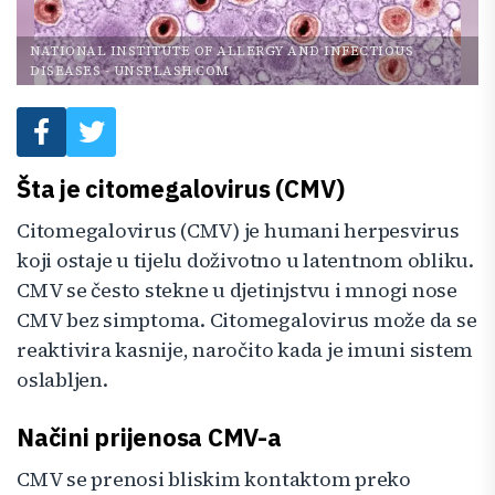
NATIONAL INSTITUTE OF ALLERGY AND INFECTIOUS
DISEASES
-
UNSPLASH.COM
Šta je citomegalovirus (CMV)
Citomegalovirus (CMV) je humani herpesvirus
koji ostaje u tijelu doživotno u latentnom obliku.
CMV se često stekne u djetinjstvu i mnogi nose
CMV bez simptoma. Citomegalovirus može da se
reaktivira kasnije, naročito kada je imuni sistem
oslabljen.
Načini prijenosa CMV-a
CMV se prenosi bliskim kontaktom preko