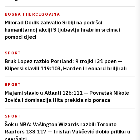
BOSNA I HERCEGOVINA
Milorad Dodik zahvalio Srbiji na podršci
humanitarnoj akciji S ljubavlju hrabrim srcima i
pomoći djeci
SPORT
Bruk Lopez razbio Portland: 9 trojki i 31 poen —
Klipersi slavili 119:103, Harden i Leonard briljirali
SPORT
Majami slavio u Atlanti 126:111 — Povratak Nikole
Jovića i dominacija Hita prekida niz poraza
SPORT
Šok u NBA: Vašington Wizards razbili Toronto
Raptors 138:117 — Tristan Vukčević dobio priliku u
završnici