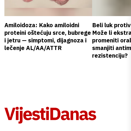
Amiloidoza: Kako amiloidni
Beli luk proti
proteini oštećuju srce, bubrege
Može li ekstr
i jetru — simptomi, dijagnoza i
promeniti oral
lečenje AL/AA/ATTR
smanjiti anti
rezistenciju?