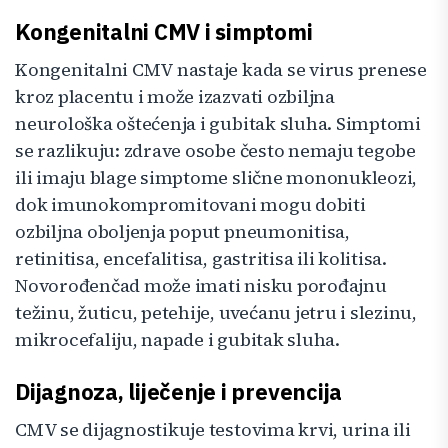
Kongenitalni CMV i simptomi
Kongenitalni CMV nastaje kada se virus prenese
kroz placentu i može izazvati ozbiljna
neurološka oštećenja i gubitak sluha. Simptomi
se razlikuju: zdrave osobe često nemaju tegobe
ili imaju blage simptome slične mononukleozi,
dok imunokompromitovani mogu dobiti
ozbiljna oboljenja poput pneumonitisa,
retinitisa, encefalitisa, gastritisa ili kolitisa.
Novorođenčad može imati nisku porođajnu
težinu, žuticu, petehije, uvećanu jetru i slezinu,
mikrocefaliju, napade i gubitak sluha.
Dijagnoza, liječenje i prevencija
CMV se dijagnostikuje testovima krvi, urina ili