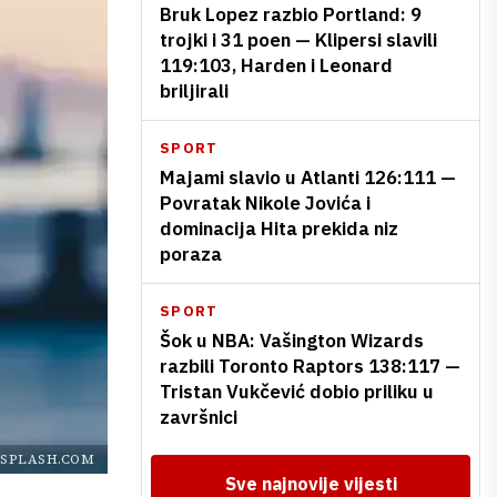
Bruk Lopez razbio Portland: 9
trojki i 31 poen — Klipersi slavili
119:103, Harden i Leonard
briljirali
SPORT
Majami slavio u Atlanti 126:111 —
Povratak Nikole Jovića i
dominacija Hita prekida niz
poraza
SPORT
Šok u NBA: Vašington Wizards
razbili Toronto Raptors 138:117 —
Tristan Vukčević dobio priliku u
završnici
SPLASH.COM
Sve najnovije vijesti