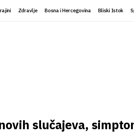
rajini
Zdravlje
Bosna i Hercegovina
Bliski Istok
S
novih slučajeva, simpto