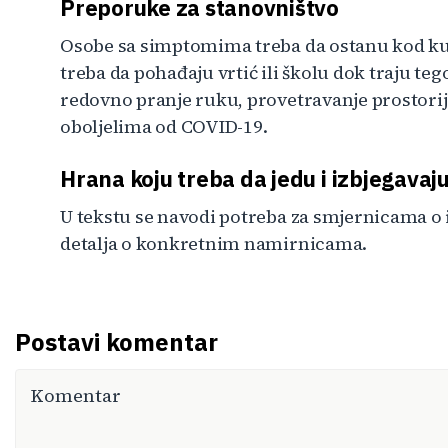
Preporuke za stanovništvo
Osobe sa simptomima treba da ostanu kod ku
treba da pohađaju vrtić ili školu dok traju teg
redovno pranje ruku, provetravanje prostorija
oboljelima od COVID-19.
Hrana koju treba da jedu i izbjegavaj
U tekstu se navodi potreba za smjernicama o 
detalja o konkretnim namirnicama.
Postavi komentar