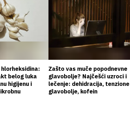
v hlorheksidina:
Zašto vas muče popodnevne
akt belog luka
glavobolje? Najčešći uzroci i
nu higijenu i
lečenje: dehidracija, tenzione
mikrobnu
glavobolje, kofein