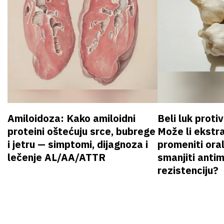
Amiloidoza: Kako amiloidni
Beli luk proti
proteini oštećuju srce, bubrege
Može li ekstr
i jetru — simptomi, dijagnoza i
promeniti oral
lečenje AL/AA/ATTR
smanjiti anti
rezistenciju?