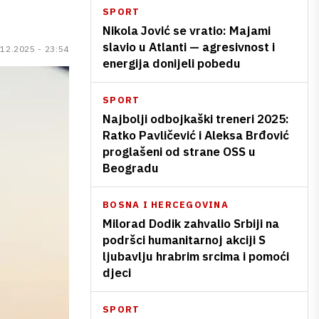
SPORT
Nikola Jović se vratio: Majami
slavio u Atlanti — agresivnost i
.12.2025 - 23:54
energija donijeli pobedu
SPORT
Najbolji odbojkaški treneri 2025:
Ratko Pavličević i Aleksa Brđović
proglašeni od strane OSS u
Beogradu
BOSNA I HERCEGOVINA
Milorad Dodik zahvalio Srbiji na
podršci humanitarnoj akciji S
ljubavlju hrabrim srcima i pomoći
djeci
SPORT