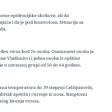
mene epidemijske skokove, ali da
ajuća i da je pod kontrolom. Situacija sa
da.
vrđen virus kod 26 osoba. Osamnaest osoba je
ine Vladimirci i jedna osoba iz opštine
je u uzrasnoj grupi od 50 do 64 godine.
sna temperatura do 39 stepeni Celzijusovih,
gubitak apetita i curenje iz nosa. Simptomi
eg širenja virusa.