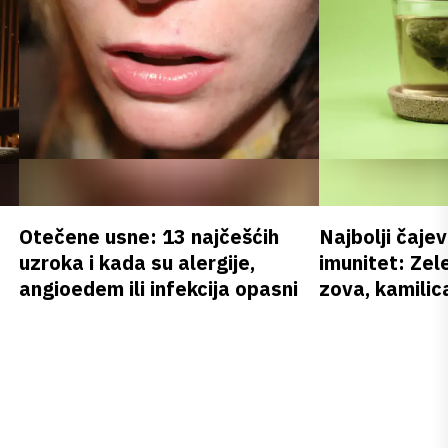
Otečene usne: 13 najčešćih
Najbolji čajev
uzroka i kada su alergije,
imunitet: Zele
angioedem ili infekcija opasni
zova, kamilica