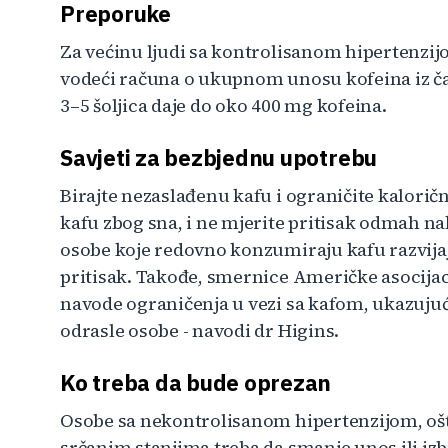
Preporuke
Za većinu ljudi sa kontrolisanom hipertenzijo
vodeći računa o ukupnom unosu kofeina iz čaj
3–5 šoljica daje do oko 400 mg kofeina.
Savjeti za bezbjednu upotrebu
Birajte nezaslađenu kafu i ograničite kalori
kafu zbog sna, i ne mjerite pritisak odmah nak
osobe koje redovno konzumiraju kafu razvijaj
pritisak. Takođe, smernice Američke asocijac
navode ograničenja u vezi sa kafom, ukazuju
odrasle osobe - navodi dr Higins.
Ko treba da bude oprezan
Osobe sa nekontrolisanom hipertenzijom, ošt
srčanim stanjima treba da smanje unos ili izb