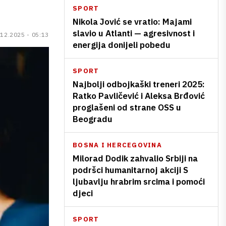
SPORT
Nikola Jović se vratio: Majami
slavio u Atlanti — agresivnost i
.12.2025 - 05:13
energija donijeli pobedu
SPORT
Najbolji odbojkaški treneri 2025:
Ratko Pavličević i Aleksa Brđović
proglašeni od strane OSS u
Beogradu
BOSNA I HERCEGOVINA
Milorad Dodik zahvalio Srbiji na
podršci humanitarnoj akciji S
ljubavlju hrabrim srcima i pomoći
djeci
SPORT