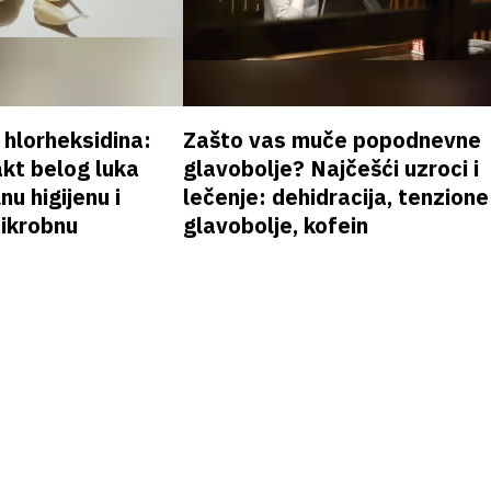
v hlorheksidina:
Zašto vas muče popodnevne
akt belog luka
glavobolje? Najčešći uzroci i
nu higijenu i
lečenje: dehidracija, tenzione
mikrobnu
glavobolje, kofein