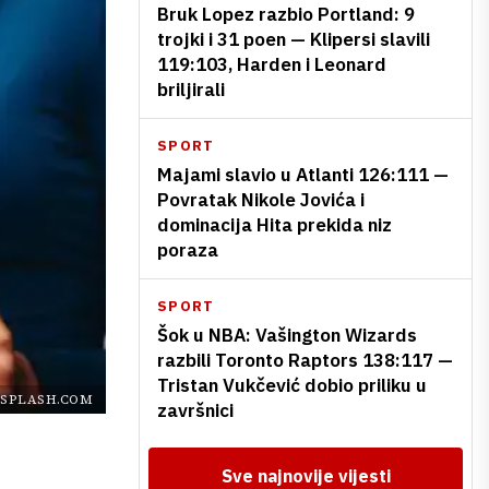
Bruk Lopez razbio Portland: 9
trojki i 31 poen — Klipersi slavili
119:103, Harden i Leonard
briljirali
SPORT
Majami slavio u Atlanti 126:111 —
Povratak Nikole Jovića i
dominacija Hita prekida niz
poraza
SPORT
Šok u NBA: Vašington Wizards
razbili Toronto Raptors 138:117 —
Tristan Vukčević dobio priliku u
SPLASH.COM
završnici
Sve najnovije vijesti