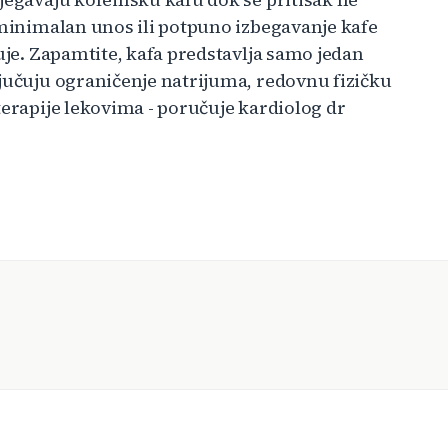
 minimalan unos ili potpuno izbegavanje kafe
zuje. Zapamtite, kafa predstavlja samo jedan
ljučuju ograničenje natrijuma, redovnu fizičku
terapije lekovima - poručuje kardiolog dr