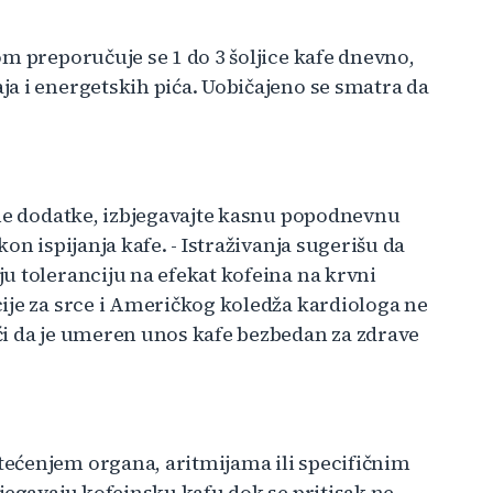
m preporučuje se 1 do 3 šoljice kafe dnevno,
a i energetskih pića. Uobičajeno se smatra da
čne dodatke, izbjegavajte kasnu popodnevnu
on ispijanja kafe. - Istraživanja sugerišu da
u toleranciju na efekat kofeina na krvni
ije za srce i Američkog koledža kardiologa ne
ći da je umeren unos kafe bezbedan za zdrave
ećenjem organa, aritmijama ili specifičnim
jegavaju kofeinsku kafu dok se pritisak ne