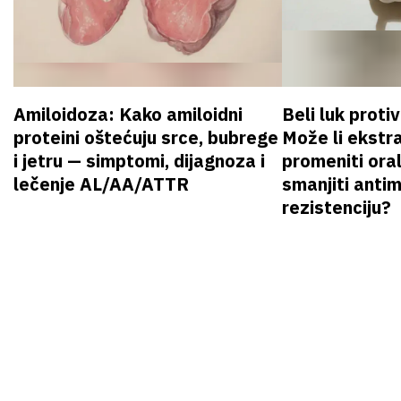
Amiloidoza: Kako amiloidni
Beli luk proti
proteini oštećuju srce, bubrege
Može li ekstr
i jetru — simptomi, dijagnoza i
promeniti oral
lečenje AL/AA/ATTR
smanjiti anti
rezistenciju?