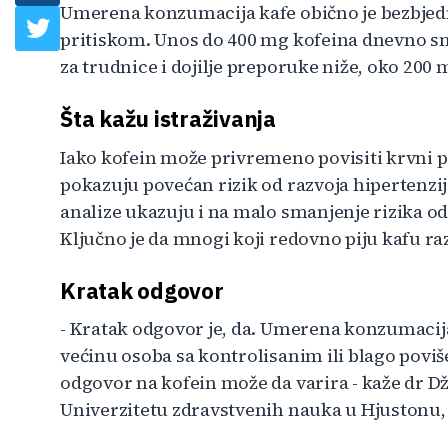
Umerena konzumacija kafe obično je bezbjed
pritiskom. Unos do 400 mg kofeina dnevno sma
za trudnice i dojilje preporuke niže, oko 200
Šta kažu istraživanja
Iako kofein može privremeno povisiti krvni pr
pokazuju povećan rizik od razvoja hipertenz
analize ukazuju i na malo smanjenje rizika od
Ključno je da mnogi koji redovno piju kafu raz
Kratak odgovor
- Kratak odgovor je, da. Umerena konzumacij
većinu osoba sa kontrolisanim ili blago povi
odgovor na kofein može da varira - kaže dr D
Univerzitetu zdravstvenih nauka u Hjustonu,