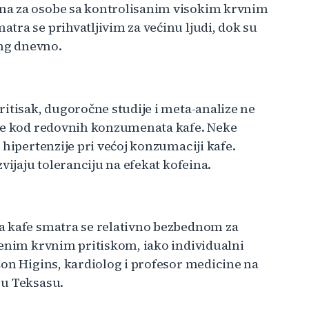
na za osobe sa kontrolisanim visokim krvnim
tra se prihvatljivim za većinu ljudi, dok su
 mg dnevno.
itisak, dugoročne studije i meta-analize ne
ije kod redovnih konzumenata kafe. Neke
 hipertenzije pri većoj konzumaciji kafe.
vijaju toleranciju na efekat kofeina.
a kafe smatra se relativno bezbednom za
šenim krvnim pritiskom, iako individualni
žon Higins, kardiolog i profesor medicine na
 u Teksasu.