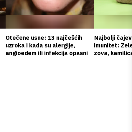
Otečene usne: 13 najčešćih
Najbolji čajev
uzroka i kada su alergije,
imunitet: Zele
angioedem ili infekcija opasni
zova, kamilica