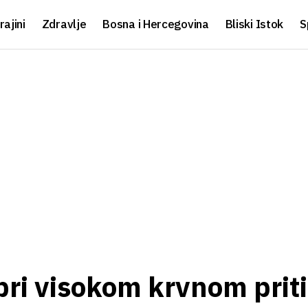
rajini
Zdravlje
Bosna i Hercegovina
Bliski Istok
S
 pri visokom krvnom prit