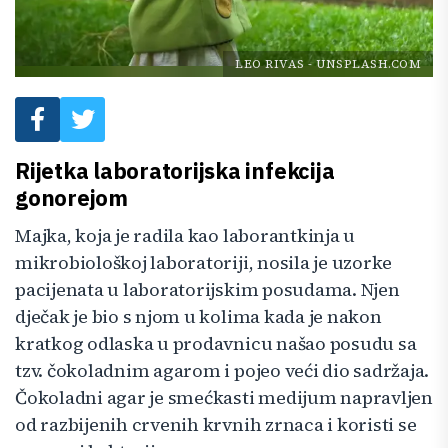
LEO RIVAS
-
UNSPLASH.COM
Rijetka laboratorijska infekcija
gonorejom
Majka, koja je radila kao laborantkinja u
mikrobiološkoj laboratoriji, nosila je uzorke
pacijenata u laboratorijskim posudama. Njen
dječak je bio s njom u kolima kada je nakon
kratkog odlaska u prodavnicu našao posudu sa
tzv. čokoladnim agarom i pojeo veći dio sadržaja.
Čokoladni agar je smećkasti medijum napravljen
od razbijenih crvenih krvnih zrnaca i koristi se