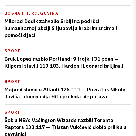
BOSNA I HERCEGOVINA
Milorad Dodik zahvalio Srbiji na podršci
humanitarnoj akciji S ljubavlju hrabrim srcima i
pomoći djeci
SPORT
Bruk Lopez razbio Portland: 9 trojki i 31 poen —
Klipersi slavili 119:103, Harden i Leonard briljirali
SPORT
Majami slavio u Atlanti 126:111 — Povratak Nikole
Jovića i dominacija Hita prekida niz poraza
SPORT
Šok u NBA: Vašington Wizards razbili Toronto
Raptors 138:117 — Tristan Vukčević dobio priliku u
završnici