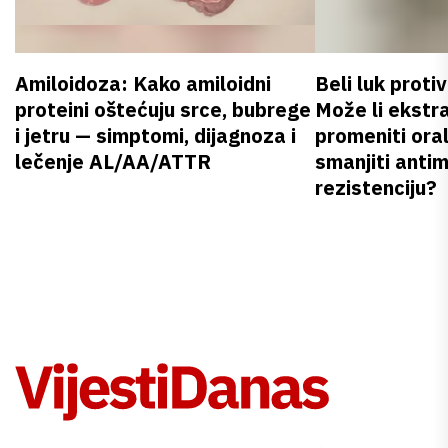
Amiloidoza: Kako amiloidni
Beli luk proti
proteini oštećuju srce, bubrege
Može li ekstr
i jetru — simptomi, dijagnoza i
promeniti oral
lečenje AL/AA/ATTR
smanjiti anti
rezistenciju?