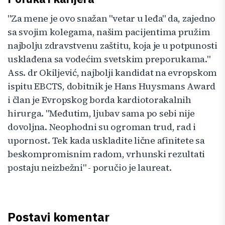
"Za mene je ovo snažan "vetar u leđa" da, zajedno
sa svojim kolegama, našim pacijentima pružim
najbolju zdravstvenu zaštitu, koja je u potpunosti
usklađena sa vodećim svetskim preporukama."
Ass. dr Okiljević, najbolji kandidat na evropskom
ispitu EBCTS, dobitnik je Hans Huysmans Award
i član je Evropskog borda kardiotorakalnih
hirurga. "Međutim, ljubav sama po sebi nije
dovoljna. Neophodni su ogroman trud, rad i
upornost. Tek kada uskladite lične afinitete sa
beskompromisnim radom, vrhunski rezultati
postaju neizbežni" - poručio je laureat.
Postavi komentar