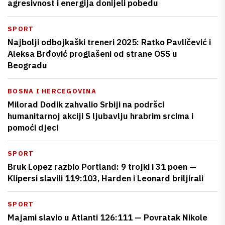
agresivnost i energija donijeli pobedu
SPORT
Najbolji odbojkaški treneri 2025: Ratko Pavličević i
Aleksa Brđović proglašeni od strane OSS u
Beogradu
BOSNA I HERCEGOVINA
Milorad Dodik zahvalio Srbiji na podršci
humanitarnoj akciji S ljubavlju hrabrim srcima i
pomoći djeci
SPORT
Bruk Lopez razbio Portland: 9 trojki i 31 poen —
Klipersi slavili 119:103, Harden i Leonard briljirali
SPORT
Majami slavio u Atlanti 126:111 — Povratak Nikole