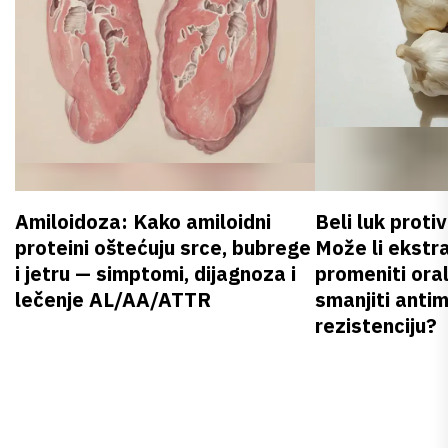
Amiloidoza: Kako amiloidni
Beli luk proti
proteini oštećuju srce, bubrege
Može li ekstr
i jetru — simptomi, dijagnoza i
promeniti oral
lečenje AL/AA/ATTR
smanjiti anti
rezistenciju?