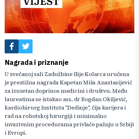
Nagrada i priznanje
U svečanoj sali Zadužbine Ilije Kolarca uručena
je prestižna nagrada Kapetan Miša Anastasijević
za izuzetan doprinos medicini i društvu. Među
laureatima se istakao ass. dr Bogdan Okiljević,
kardiohirurg Instituta "Dedinje", čija karijera i
rad na robotskoj hirurgiji i minimalno
invazivnim procedurama privlače pažnju u Srbiji
i Evropi.