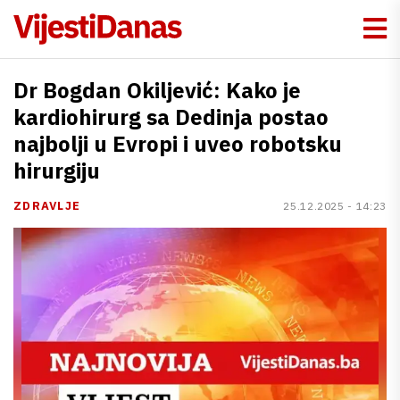
Dr Bogdan Okiljević: Kako je
kardiohirurg sa Dedinja postao
najbolji u Evropi i uveo robotsku
hirurgiju
ZDRAVLJE
25.12.2025 - 14:23