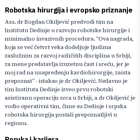
Robotska hirurgija i evropsko priznanje
Ass. dr Bogdan Okiljević predvodi tim na
Institutu Dedinje u razvoju robotske hirurgije i
minimalno invazivnih procedura. "Ova nagrada,
koja se već četvrt veka dodeljuje ljudima
zaslužnim za razvoj različitih disciplina u Srbiji,
za mene predstavlja izuzetnu čast i sreću, jer je
moj rad na unapređenju kardiohirurgije, zaista
prepoznat" - istakao je dr Okiljević. Nedavno je
tim Instituta Dedinje izveo prvu robotski
asistiranu operaciju srca u Srbiji, a dr Okiljević je
vodio operativni tim, čime su Dedinje i srpska
robotska hirurgija postali prepoznatljivi u
regionu.
Poruka i karijera