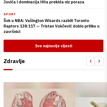
Jovića i dominacija Hita prekida niz poraza
SPORT
Šok u NBA: Vašington Wizards razbili Toronto
Raptors 138:117 — Tristan Vukčević dobio priliku u
završnici
Sve najnovije vijesti
Zdravlje