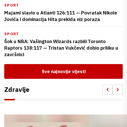
SPORT
Majami slavio u Atlanti 126:111 — Povratak Nikole
Jovića i dominacija Hita prekida niz poraza
SPORT
Šok u NBA: Vašington Wizards razbili Toronto
Raptors 138:117 — Tristan Vukčević dobio priliku u
završnici
Sve najnovije vijesti
Zdravlje