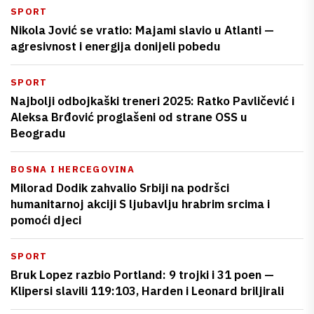
SPORT
Nikola Jović se vratio: Majami slavio u Atlanti —
agresivnost i energija donijeli pobedu
SPORT
Najbolji odbojkaški treneri 2025: Ratko Pavličević i
Aleksa Brđović proglašeni od strane OSS u
Beogradu
BOSNA I HERCEGOVINA
Milorad Dodik zahvalio Srbiji na podršci
humanitarnoj akciji S ljubavlju hrabrim srcima i
pomoći djeci
SPORT
Bruk Lopez razbio Portland: 9 trojki i 31 poen —
Klipersi slavili 119:103, Harden i Leonard briljirali