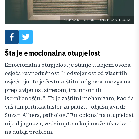
ALEXAS_FOTOS
-
UNSPLASH.COM
Šta je emocionalna otupjelost
Emocionalna otupjelost je stanje u kojem osoba
osjeća ravnodušnost ili odvojenost od vlastitih
osjećanja. To je često zaštitni odgovor mozga na
preplavljenost stresom, traumom ili
iscrpljenošću. "- To je zaštitni mehanizam, kao da
vaš um pritiska taster za pauzu - objašnjava dr
Suzan Albers, psiholog." Emocionalna otupjelost
nije dijagnoza, već simptom koji može ukazivati
na dublji problem.