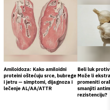
Amiloidoza: Kako amiloidni
Beli luk proti
proteini oštećuju srce, bubrege
Može li ekstr
i jetru — simptomi, dijagnoza i
promeniti oral
lečenje AL/AA/ATTR
smanjiti anti
rezistenciju?