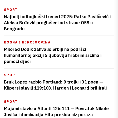
SPORT
Najbolji odbojkaški treneri 2025: Ratko Pavličević i
Aleksa Brđović proglašeni od strane OSS u
Beogradu
BOSNA I HERCEGOVINA
Milorad Dodik zahvalio Srbiji na podršci
humanitarnoj akciji S ljubavlju hrabrim srcima i
pomoći djeci
SPORT
Bruk Lopez razbio Portland: 9 trojki i 31 poen —
Klipersi slavili 119:103, Harden i Leonard briljirali
SPORT
Majami slavio u Atlanti 126:111 — Povratak Nikole
Jovića i dominacija Hita prekida niz poraza