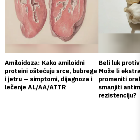
Amiloidoza: Kako amiloidni
Beli luk proti
proteini oštećuju srce, bubrege
Može li ekstr
i jetru — simptomi, dijagnoza i
promeniti oral
lečenje AL/AA/ATTR
smanjiti anti
rezistenciju?