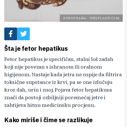
EUROPEANA
-
UNSPLASH.COM
Šta je fetor hepatikus
Fetor hepatikus je specifičan, stalni loš zadah
koji nije povezan s ishranom ili oralnom
higijenom. Nastaje kada jetra ne uspije da filtrira
toksične supstance iz krvi, pa se one izlučuju
kroz dah, urin i znoj. Pojava fetor hepatikusa
znači da postoji ozbiljniji poremećaj jetre i
zahtijeva hitnu medicinsku procjenu.
Kako miriše i čime se razlikuje