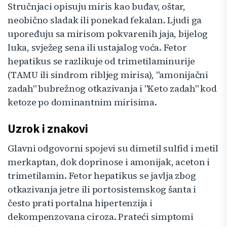
Stručnjaci opisuju miris kao buđav, oštar,
neobično sladak ili ponekad fekalan. Ljudi ga
upoređuju sa mirisom pokvarenih jaja, bijelog
luka, svježeg sena ili ustajalog voća. Fetor
hepatikus se razlikuje od trimetilaminurije
(TAMU ili sindrom ribljeg mirisa), "amonijačni
zadah" bubrežnog otkazivanja i "Keto zadah" kod
ketoze po dominantnim mirisima.
Uzrok i znakovi
Glavni odgovorni spojevi su dimetil sulfid i metil
merkaptan, dok doprinose i amonijak, aceton i
trimetilamin. Fetor hepatikus se javlja zbog
otkazivanja jetre ili portosistemskog šanta i
često prati portalna hipertenzija i
dekompenzovana ciroza. Prateći simptomi