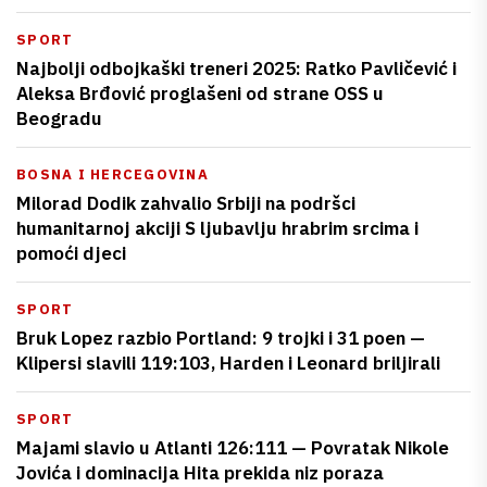
SPORT
Najbolji odbojkaški treneri 2025: Ratko Pavličević i
Aleksa Brđović proglašeni od strane OSS u
Beogradu
BOSNA I HERCEGOVINA
Milorad Dodik zahvalio Srbiji na podršci
humanitarnoj akciji S ljubavlju hrabrim srcima i
pomoći djeci
SPORT
Bruk Lopez razbio Portland: 9 trojki i 31 poen —
Klipersi slavili 119:103, Harden i Leonard briljirali
SPORT
Majami slavio u Atlanti 126:111 — Povratak Nikole
Jovića i dominacija Hita prekida niz poraza