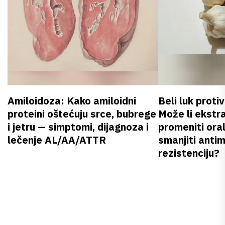
Amiloidoza: Kako amiloidni
Beli luk proti
proteini oštećuju srce, bubrege
Može li ekstr
i jetru — simptomi, dijagnoza i
promeniti oral
lečenje AL/AA/ATTR
smanjiti anti
rezistenciju?