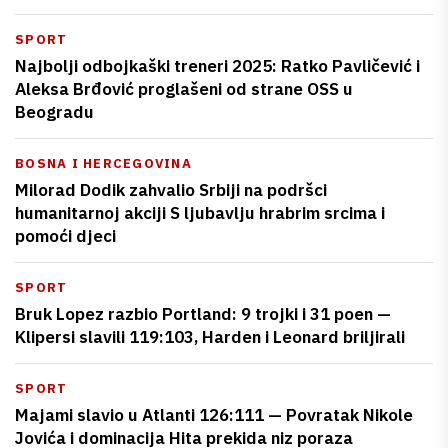
SPORT
Najbolji odbojkaški treneri 2025: Ratko Pavličević i
Aleksa Brđović proglašeni od strane OSS u
Beogradu
BOSNA I HERCEGOVINA
Milorad Dodik zahvalio Srbiji na podršci
humanitarnoj akciji S ljubavlju hrabrim srcima i
pomoći djeci
SPORT
Bruk Lopez razbio Portland: 9 trojki i 31 poen —
Klipersi slavili 119:103, Harden i Leonard briljirali
SPORT
Majami slavio u Atlanti 126:111 — Povratak Nikole
Jovića i dominacija Hita prekida niz poraza