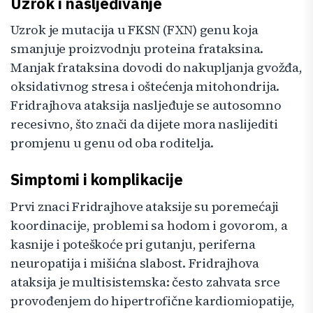
Uzrok i nasljeđivanje
Uzrok je mutacija u FKSN (FXN) genu koja
smanjuje proizvodnju proteina frataksina.
Manjak frataksina dovodi do nakupljanja gvožđa,
oksidativnog stresa i oštećenja mitohondrija.
Fridrajhova ataksija nasljeđuje se autosomno
recesivno, što znači da dijete mora naslijediti
promjenu u genu od oba roditelja.
Simptomi i komplikacije
Prvi znaci Fridrajhove ataksije su poremećaji
koordinacije, problemi sa hodom i govorom, a
kasnije i poteškoće pri gutanju, periferna
neuropatija i mišićna slabost. Fridrajhova
ataksija je multisistemska: često zahvata srce
provođenjem do hipertrofične kardiomiopatije,