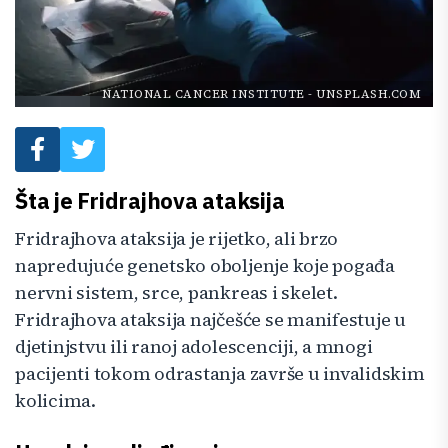
NATIONAL CANCER INSTITUTE
-
UNSPLASH.COM
Šta je Fridrajhova ataksija
Fridrajhova ataksija je rijetko, ali brzo
napredujuće genetsko oboljenje koje pogađa
nervni sistem, srce, pankreas i skelet.
Fridrajhova ataksija najčešće se manifestuje u
djetinjstvu ili ranoj adolescenciji, a mnogi
pacijenti tokom odrastanja završe u invalidskim
kolicima.