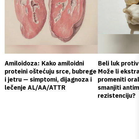
Amiloidoza: Kako amiloidni
Beli luk proti
proteini oštećuju srce, bubrege
Može li ekstr
i jetru — simptomi, dijagnoza i
promeniti oral
lečenje AL/AA/ATTR
smanjiti anti
rezistenciju?