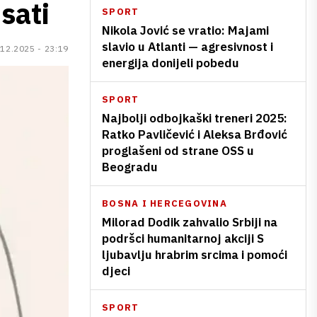
sati
SPORT
Nikola Jović se vratio: Majami
slavio u Atlanti — agresivnost i
.12.2025 - 23:19
energija donijeli pobedu
SPORT
Najbolji odbojkaški treneri 2025:
Ratko Pavličević i Aleksa Brđović
proglašeni od strane OSS u
Beogradu
BOSNA I HERCEGOVINA
Milorad Dodik zahvalio Srbiji na
podršci humanitarnoj akciji S
ljubavlju hrabrim srcima i pomoći
djeci
SPORT