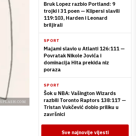
Bruk Lopez razbio Portland: 9
trojki i 31 poen — Klipersi slavili
119:103, Harden i Leonard
briljirali
SPORT
Majami slavio u Atlanti 126:111 —
Povratak Nikole Jovića i
dominacija Hita prekida niz
poraza
SPORT
Šok u NBA: Vašington Wizards
razbili Toronto Raptors 138:117 —
SPLASH.COM
Tristan Vukčević dobio priliku u
završnici
Sve najnovije vijesti