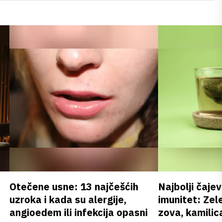
Otečene usne: 13 najčešćih
Najbolji čajev
uzroka i kada su alergije,
imunitet: Zele
angioedem ili infekcija opasni
zova, kamilica