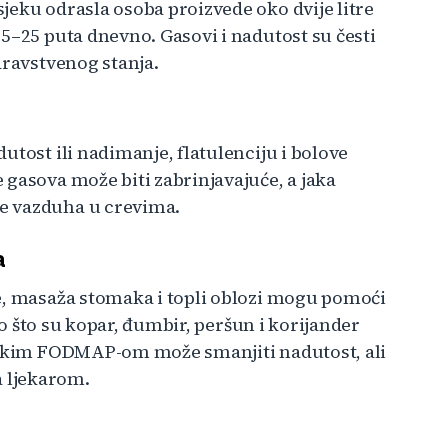
jeku odrasla osoba proizvede oko dvije litre
5–25 puta dnevno. Gasovi i nadutost su česti
dravstvenog stanja.
utost ili nadimanje, flatulenciju i bolove
gasova može biti zabrinjavajuće, a jaka
e vazduha u crevima.
a
e, masaža stomaka i topli oblozi mogu pomoći
kao što su kopar, đumbir, peršun i korijander
niskim FODMAP-om može smanjiti nadutost, ali
sa ljekarom.