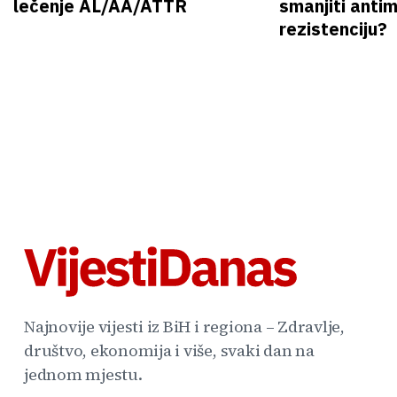
lečenje AL/AA/ATTR
smanjiti anti
rezistenciju?
Najnovije vijesti iz BiH i regiona – Zdravlje,
društvo, ekonomija i više, svaki dan na
jednom mjestu.