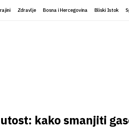
rajini
Zdravlje
Bosna i Hercegovina
Bliski Istok
S
utost: kako smanjiti gas