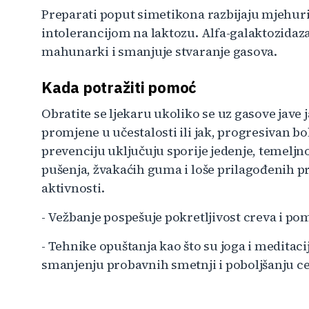
Preparati poput simetikona razbijaju mjehur
intolerancijom na laktozu. Alfa-galaktozidaz
mahunarki i smanjuje stvaranje gasova.
Kada potražiti pomoć
Obratite se ljekaru ukoliko se uz gasove jave j
promjene u učestalosti ili jak, progresivan bo
prevenciju uključuju sporije jedenje, temeljno
pušenja, žvakaćih guma i loše prilagođenih pr
aktivnosti.
- Vežbanje pospešuje pokretljivost creva i p
- Tehnike opuštanja kao što su joga i meditaci
smanjenju probavnih smetnji i poboljšanju c