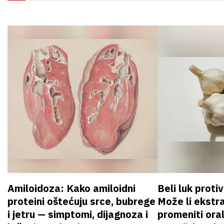
Amiloidoza: Kako amiloidni
Beli luk proti
proteini oštećuju srce, bubrege
Može li ekstr
i jetru — simptomi, dijagnoza i
promeniti oral