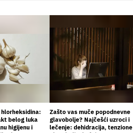
v hlorheksidina:
Zašto vas muče popodnevne
akt belog luka
glavobolje? Najčešći uzroci i
nu higijenu i
lečenje: dehidracija, tenzione