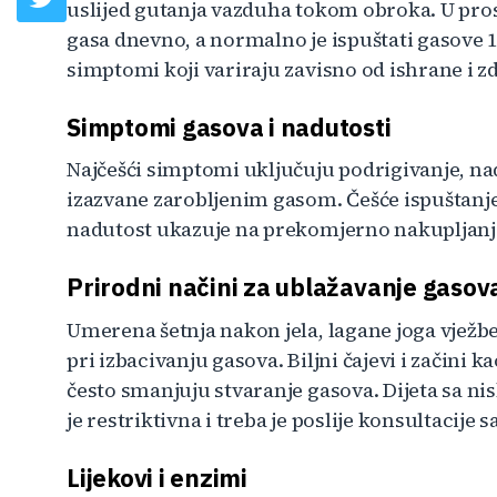
uslijed gutanja vazduha tokom obroka. U pros
gasa dnevno, a normalno je ispuštati gasove 1
simptomi koji variraju zavisno od ishrane i z
Simptomi gasova i nadutosti
Najčešći simptomi uključuju podrigivanje, nad
izazvane zarobljenim gasom. Češće ispuštanje 
nadutost ukazuje na prekomjerno nakupljanj
Prirodni načini za ublažavanje gasov
Umerena šetnja nakon jela, lagane joga vježb
pri izbacivanju gasova. Biljni čajevi i začini 
često smanjuju stvaranje gasova. Dijeta sa 
je restriktivna i treba je poslije konsultacije 
Lijekovi i enzimi