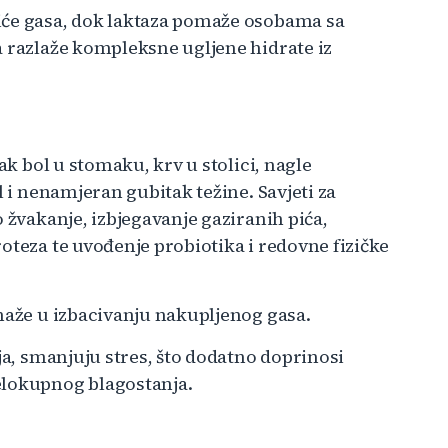
iće gasa, dok laktaza pomaže osobama sa
a razlaže kompleksne ugljene hidrate iz
ak bol u stomaku, krv u stolici, nagle
l i nenamjeran gubitak težine. Savjeti za
 žvakanje, izbjegavanje gaziranih pića,
oteza te uvođenje probiotika i redovne fizičke
omaže u izbacivanju nakupljenog gasa.
ja, smanjuju stres, što dodatno doprinosi
elokupnog blagostanja.