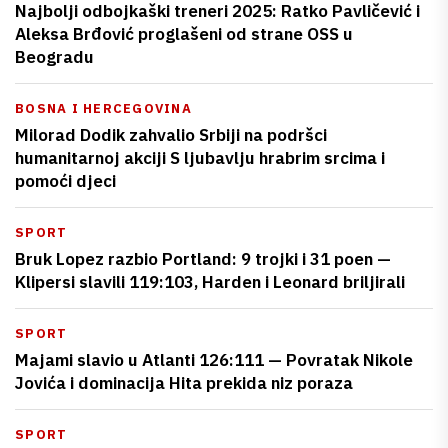
Najbolji odbojkaški treneri 2025: Ratko Pavličević i
Aleksa Brđović proglašeni od strane OSS u
Beogradu
BOSNA I HERCEGOVINA
Milorad Dodik zahvalio Srbiji na podršci
humanitarnoj akciji S ljubavlju hrabrim srcima i
pomoći djeci
SPORT
Bruk Lopez razbio Portland: 9 trojki i 31 poen —
Klipersi slavili 119:103, Harden i Leonard briljirali
SPORT
Majami slavio u Atlanti 126:111 — Povratak Nikole
Jovića i dominacija Hita prekida niz poraza
SPORT