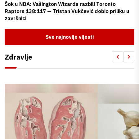
Šok u NBA: Vašington Wizards razbili Toronto
Raptors 138:117 — Tristan Vukčević dobio priliku u
završnici
Sve najnovije vijesti
Zdravlje