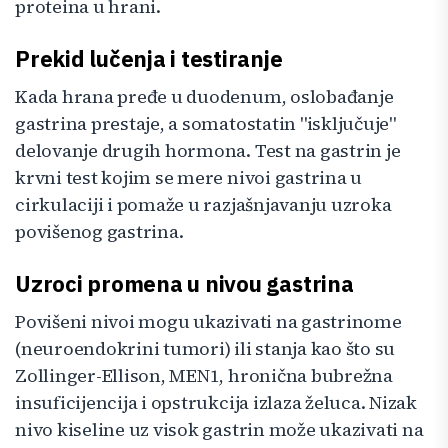
proteina u hrani.
Prekid lučenja i testiranje
Kada hrana pređe u duodenum, oslobađanje
gastrina prestaje, a somatostatin "isključuje"
delovanje drugih hormona. Test na gastrin je
krvni test kojim se mere nivoi gastrina u
cirkulaciji i pomaže u razjašnjavanju uzroka
povišenog gastrina.
Uzroci promena u nivou gastrina
Povišeni nivoi mogu ukazivati na gastrinome
(neuroendokrini tumori) ili stanja kao što su
Zollinger-Ellison, MEN1, hronična bubrežna
insuficijencija i opstrukcija izlaza želuca. Nizak
nivo kiseline uz visok gastrin može ukazivati na