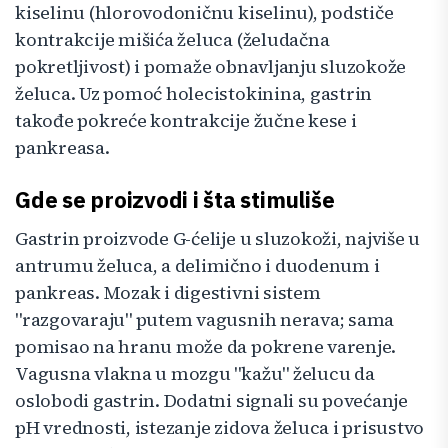
kiselinu (hlorovodoničnu kiselinu), podstiče
kontrakcije mišića želuca (želudačna
pokretljivost) i pomaže obnavljanju sluzokože
želuca. Uz pomoć holecistokinina, gastrin
takođe pokreće kontrakcije žučne kese i
pankreasa.
Gde se proizvodi i šta stimuliše
Gastrin proizvode G-ćelije u sluzokoži, najviše u
antrumu želuca, a delimično i duodenum i
pankreas. Mozak i digestivni sistem
"razgovaraju" putem vagusnih nerava; sama
pomisao na hranu može da pokrene varenje.
Vagusna vlakna u mozgu "kažu" želucu da
oslobodi gastrin. Dodatni signali su povećanje
pH vrednosti, istezanje zidova želuca i prisustvo