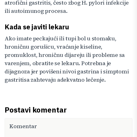
atrofični gastritis, često zbog H. pylori infekcije
ili autoimunog procesa.
Kada se javiti lekaru
Ako imate peckajući ili tupi bol u stomaku,
hroničnu gorušicu, vraćanje kiseline,
promuklost, hroničnu dijareju ili probleme sa
varenjem, obratite se lekaru. Potrebna je
dijagnoza jer povišeni nivoi gastrina i simptomi
gastritisa zahtevaju adekvatno lečenje.
Postavi komentar