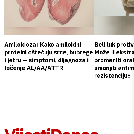
Amiloidoza: Kako amiloidni
Beli luk proti
proteini oštećuju srce, bubrege
Može li ekstr
i jetru — simptomi, dijagnoza i
promeniti oral
lečenje AL/AA/ATTR
smanjiti anti
rezistenciju?