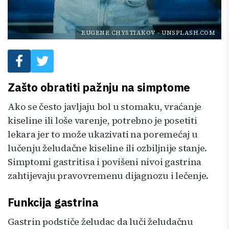
EUGENE CHYSTIAKOV
-
UNSPLASH.COM
Zašto obratiti pažnju na simptome
Ako se često javljaju bol u stomaku, vraćanje
kiseline ili loše varenje, potrebno je posetiti
lekara jer to može ukazivati na poremećaj u
lučenju želudačne kiseline ili ozbiljnije stanje.
Simptomi gastritisa i povišeni nivoi gastrina
zahtijevaju pravovremenu dijagnozu i lečenje.
Funkcija gastrina
Gastrin podstiče želudac da luči želudačnu