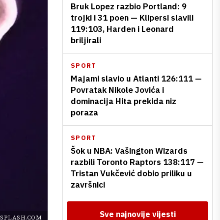
Bruk Lopez razbio Portland: 9
trojki i 31 poen — Klipersi slavili
119:103, Harden i Leonard
briljirali
SPORT
Majami slavio u Atlanti 126:111 —
Povratak Nikole Jovića i
dominacija Hita prekida niz
poraza
SPORT
Šok u NBA: Vašington Wizards
razbili Toronto Raptors 138:117 —
Tristan Vukčević dobio priliku u
završnici
Sve najnovije vijesti
SPLASH.COM