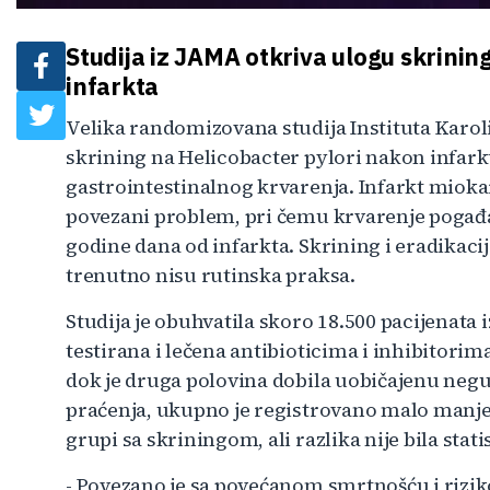
Studija iz JAMA otkriva ulogu skrinin
infarkta
Velika randomizovana studija Instituta Karoli
skrining na Helicobacter pylori nakon infark
gastrointestinalnog krvarenja. Infarkt mioka
povezani problem, pri čemu krvarenje pogađa
godine dana od infarkta. Skrining i eradikacij
trenutno nisu rutinska praksa.
Studija je obuhvatila skoro 18.500 pacijenata i
testirana i lečena antibioticima i inhibitorim
dok je druga polovina dobila uobičajenu neg
praćenja, ukupno je registrovano malo manje
grupi sa skriningom, ali razlika nije bila stati
- Povezano je sa povećanom smrtnošću i riz