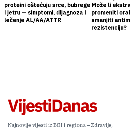
proteini oštećuju srce, bubrege
Može li ekstr
i jetru — simptomi, dijagnoza i
promeniti oral
lečenje AL/AA/ATTR
smanjiti anti
rezistenciju?
Najnovije vijesti iz BiH i regiona – Zdravlje,