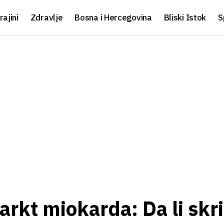
rajini
Zdravlje
Bosna i Hercegovina
Bliski Istok
S
farkt miokarda: Da li skr