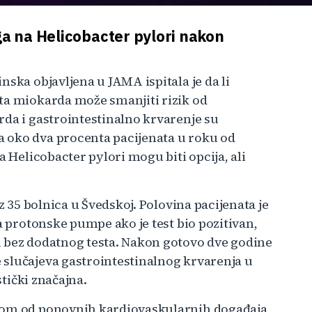
ga na Helicobacter pylori nakon
nska objavljena u JAMA ispitala je da li
ta miokarda može smanjiti rizik od
rda i gastrointestinalno krvarenje su
 oko dva procenta pacijenata u roku od
a Helicobacter pylori mogu biti opcija, ali
z 35 bolnica u Švedskoj. Polovina pacijenata je
a protonske pumpe ako je test bio pozitivan,
u bez dodatnog testa. Nakon gotovo dve godine
 slučajeva gastrointestinalnog krvarenja u
stički značajna.
ikom od ponovnih kardiovaskularnih događaja