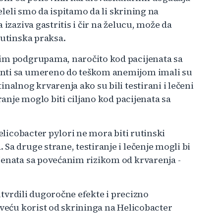
želeli smo da ispitamo da li skrining na
izaziva gastritis i čir na želucu, može da
rutinska praksa.
nim podgrupama, naročito kod pacijenata sa
enti sa umereno do teškom anemijom imali su
nalnog krvarenja ako su bili testirani i lečeni
ranje moglo biti ciljano kod pacijenata sa
Helicobacter pylori ne mora biti rutinski
Sa druge strane, testiranje i lečenje mogli bi
jenata sa povećanim rizikom od krvarenja -
 utvrdili dugoročne efekte i precizno
jveću korist od skrininga na Helicobacter