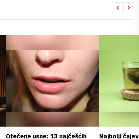
Otečene usne: 13 najčešćih
Najbolji čajev