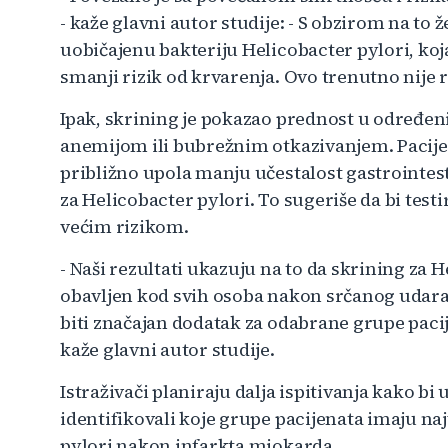
- kaže glavni autor studije: - S obzirom na to 
uobičajenu bakteriju Helicobacter pylori, koja 
smanji rizik od krvarenja. Ovo trenutno nije 
Ipak, skrining je pokazao prednost u određe
anemijom ili bubrežnim otkazivanjem. Pacij
približno upola manju učestalost gastrointesti
za Helicobacter pylori. To sugeriše da bi testi
većim rizikom.
- Naši rezultati ukazuju na to da skrining za 
obavljen kod svih osoba nakon srčanog udara. 
biti značajan dodatak za odabrane grupe paci
kaže glavni autor studije.
Istraživači planiraju dalja ispitivanja kako bi
identifikovali koje grupe pacijenata imaju na
pylori nakon infarkta miokarda.