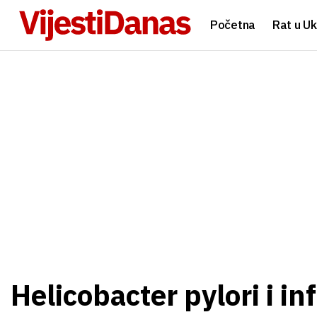
Početna
Rat u Uk
Helicobacter pylori i in