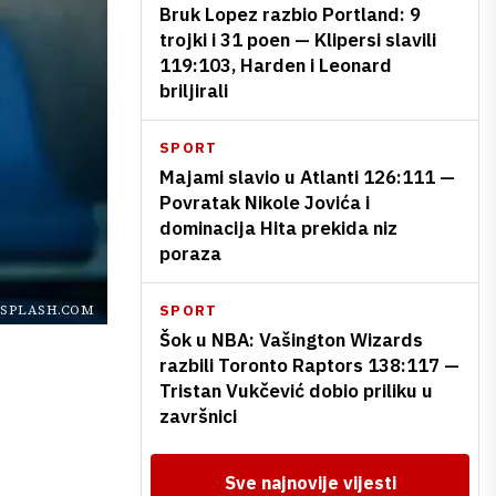
Bruk Lopez razbio Portland: 9
trojki i 31 poen — Klipersi slavili
119:103, Harden i Leonard
briljirali
SPORT
Majami slavio u Atlanti 126:111 —
Povratak Nikole Jovića i
dominacija Hita prekida niz
poraza
SPORT
SPLASH.COM
Šok u NBA: Vašington Wizards
razbili Toronto Raptors 138:117 —
Tristan Vukčević dobio priliku u
završnici
Sve najnovije vijesti