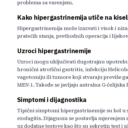
problema sa varenjem.
Kako hipergastrinemija utiče na kisel
Hipergastrinemija može izazvati i visok i niza
pratećih stanja, prethodnih operacija i lijeko
Uzroci hipergastrinemije
Uzroci mogu uključivati dugotrajnu upotrebu
hronični atrofični gastritis, infekciju Helico
vagotomiju ili tumore koji stvaraju previše 
MEN-1. Takođe se javljaju antralna G-ćelijska 
Simptomi i dijagnostika
Tipični simptomi hipergastrinemije su bol u s
ezofagitis. Dijagnoza se postavlja mjerenjem n
uz dodatne testove kao što su sekretin test i 