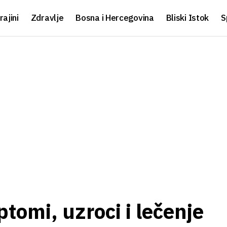
rajini
Zdravlje
Bosna i Hercegovina
Bliski Istok
S
tomi, uzroci i lečenje