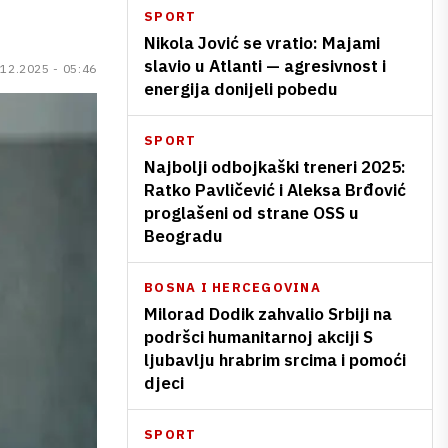
SPORT
Nikola Jović se vratio: Majami
slavio u Atlanti — agresivnost i
.12.2025 - 05:46
energija donijeli pobedu
SPORT
Najbolji odbojkaški treneri 2025:
Ratko Pavličević i Aleksa Brđović
proglašeni od strane OSS u
Beogradu
BOSNA I HERCEGOVINA
Milorad Dodik zahvalio Srbiji na
podršci humanitarnoj akciji S
ljubavlju hrabrim srcima i pomoći
djeci
SPORT