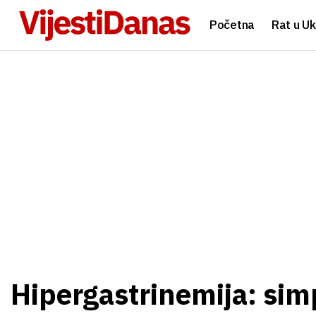
Početna
Rat u Uk
Hipergastrinemija: simp