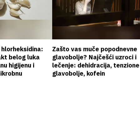
v hlorheksidina:
Zašto vas muče popodnevne
akt belog luka
glavobolje? Najčešći uzroci i
nu higijenu i
lečenje: dehidracija, tenzione
mikrobnu
glavobolje, kofein