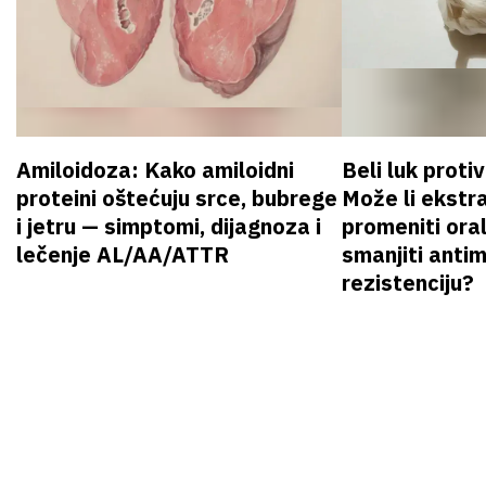
Amiloidoza: Kako amiloidni
Beli luk proti
proteini oštećuju srce, bubrege
Može li ekstr
i jetru — simptomi, dijagnoza i
promeniti oral
lečenje AL/AA/ATTR
smanjiti anti
rezistenciju?