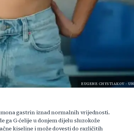
EUGENE CHYSTIAKOV
-
UN
mona gastrin iznad normalnih vrijednosti.
de ga G-ćelije u donjem dijelu sluzokože
čne kiseline i može dovesti do različitih