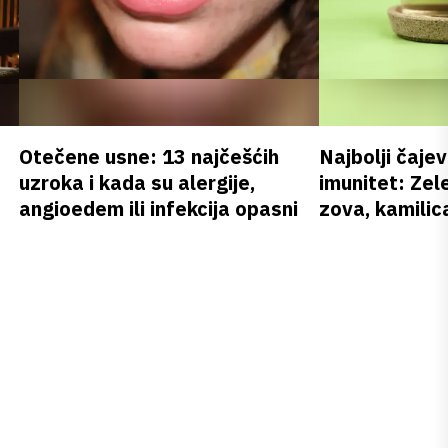
Otečene usne: 13 najčešćih
Najbolji čajev
uzroka i kada su alergije,
imunitet: Zele
angioedem ili infekcija opasni
zova, kamilica