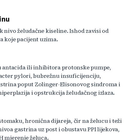
inu
k nivo želudačne kiseline. Ishod zavisi od
va koje pacijent uzima.
 antacida ili inhibitora protonske pumpe,
bacter pylori, bubrežnu insuficijenciju,
gastrina poput Zolinger-Elisonovog sindroma i
hiperplazija i opstrukcija želudačnog izlaza.
tomaku, hronična dijareja, čir na želucu i teži
ivoa gastrina uz post i obustavu PPI lijekova,
pH mjerenje želuca.