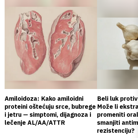
Amiloidoza: Kako amiloidni
Beli luk proti
proteini oštećuju srce, bubrege
Može li ekstr
i jetru — simptomi, dijagnoza i
promeniti oral
lečenje AL/AA/ATTR
smanjiti anti
rezistenciju?