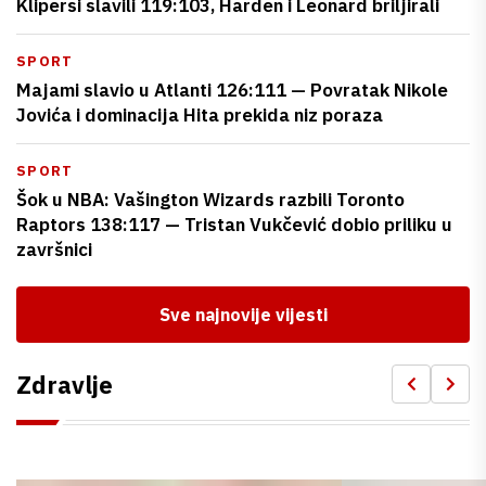
Klipersi slavili 119:103, Harden i Leonard briljirali
SPORT
Majami slavio u Atlanti 126:111 — Povratak Nikole
Jovića i dominacija Hita prekida niz poraza
SPORT
Šok u NBA: Vašington Wizards razbili Toronto
Raptors 138:117 — Tristan Vukčević dobio priliku u
završnici
Sve najnovije vijesti
Zdravlje