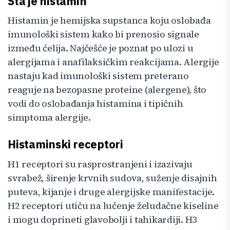
Šta je histamin
Histamin je hemijska supstanca koju oslobađa
imunološki sistem kako bi prenosio signale
između ćelija. Najčešće je poznat po ulozi u
alergijama i anafilaksičkim reakcijama. Alergije
nastaju kad imunološki sistem preterano
reaguje na bezopasne proteine (alergene), što
vodi do oslobađanja histamina i tipičnih
simptoma alergije.
Histaminski receptori
H1 receptori su rasprostranjeni i izazivaju
svrabež, širenje krvnih sudova, suženje disajnih
puteva, kijanje i druge alergijske manifestacije.
H2 receptori utiču na lučenje želudačne kiseline
i mogu doprineti glavobolji i tahikardiji. H3