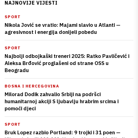
NAJNOVIJE VIJESTI
SPORT
Nikola Jović se vratio: Majami slavio u Atlanti —
agresivnost i energija donijeli pobedu
SPORT
Najbolji odbojkaški treneri 2025: Ratko Pavličević i
Aleksa Brđović proglašeni od strane OSS u
Beogradu
BOSNA I HERCEGOVINA
Milorad Dodik zahvalio Srbiji na podršci
humanitarnoj akciji S ljubavlju hrabrim srcima i
pomoći djeci
SPORT
Bruk Lopez razbio Portland: 9 trojki i 31 poen —