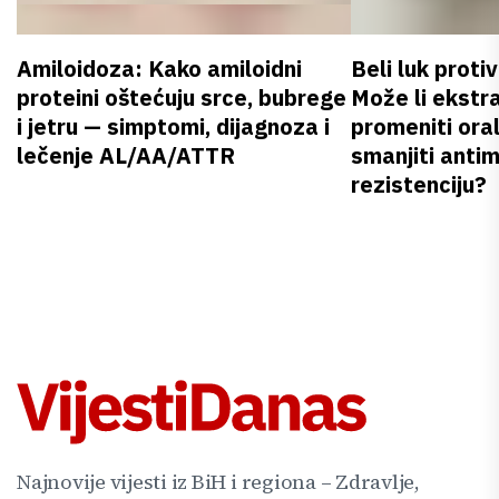
Amiloidoza: Kako amiloidni
Beli luk proti
proteini oštećuju srce, bubrege
Može li ekstr
i jetru — simptomi, dijagnoza i
promeniti oral
lečenje AL/AA/ATTR
smanjiti anti
rezistenciju?
Najnovije vijesti iz BiH i regiona – Zdravlje,