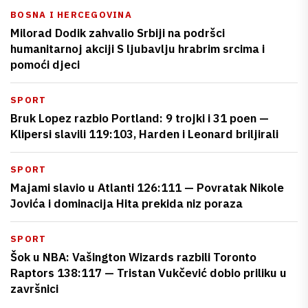
BOSNA I HERCEGOVINA
Milorad Dodik zahvalio Srbiji na podršci
humanitarnoj akciji S ljubavlju hrabrim srcima i
pomoći djeci
SPORT
Bruk Lopez razbio Portland: 9 trojki i 31 poen —
Klipersi slavili 119:103, Harden i Leonard briljirali
SPORT
Majami slavio u Atlanti 126:111 — Povratak Nikole
Jovića i dominacija Hita prekida niz poraza
SPORT
Šok u NBA: Vašington Wizards razbili Toronto
Raptors 138:117 — Tristan Vukčević dobio priliku u
završnici