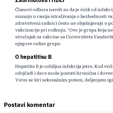
Članovi odbora naveli su da je rizik od infekci
sumnju u ranija istraživanja o bezbednosti va
zdravstveni radnici često ne objašnjavaju u p
vakcinacije pri rođenju. “Ovo je grupa koja ne 
stručnjak za vakcine sa Univerziteta Vanderbil
njegove radne grupe.
O hepatitisu B
Hepatitis B je ozbiljna infekcija jetre. Kod već
odojčadi i dece može postati hronična i dovesti
Virus se širi seksualnim putem, deljenjem iga
Postavi komentar