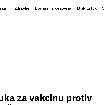
rajini
Zdravlje
Bosna i Hercegovina
Bliski Istok
S
ka za vakcinu protiv