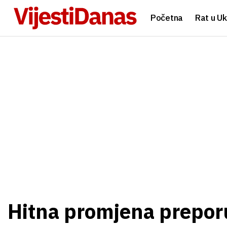
Početna
Rat u Uk
Hitna promjena preporu