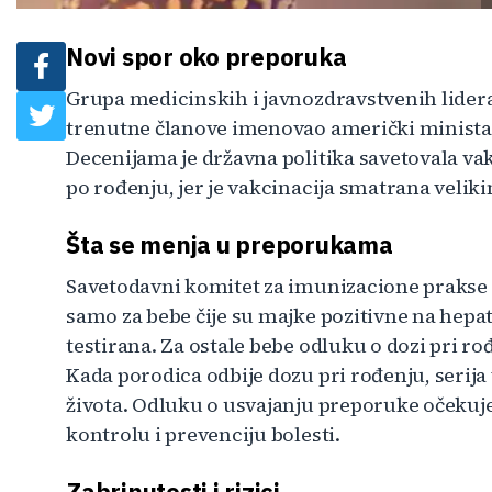
Novi spor oko preporuka
Grupa medicinskih i javnozdravstvenih lidera 
trenutne članove imenovao američki ministar
Decenijama je državna politika savetovala va
po rođenju, jer je vakcinacija smatrana vel
Šta se menja u preporukama
Savetodavni komitet za imunizacione prakse p
samo za bebe čije su majke pozitivne na hepati
testirana. Za ostale bebe odluku o dozi pri ro
Kada porodica odbije dozu pri rođenju, serija
života. Odluku o usvajanju preporuke očekuje
kontrolu i prevenciju bolesti.
Zabrinutosti i rizici