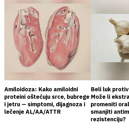
Amiloidoza: Kako amiloidni
Beli luk proti
proteini oštećuju srce, bubrege
Može li ekstr
i jetru — simptomi, dijagnoza i
promeniti oral
lečenje AL/AA/ATTR
smanjiti anti
rezistenciju?