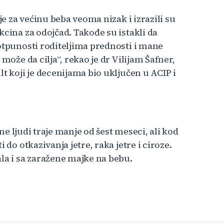
je za većinu beba veoma nizak i izrazili su
kcina za odojčad. Takođe su istakli da
otpunosti roditeljima prednosti i mane
može da cilja“, rekao je dr Vilijam Šafner,
t koji je decenijama bio uključen u ACIP i
ine ljudi traje manje od šest meseci, ali kod
 do otkazivanja jetre, raka jetre i ciroze.
la i sa zaražene majke na bebu.