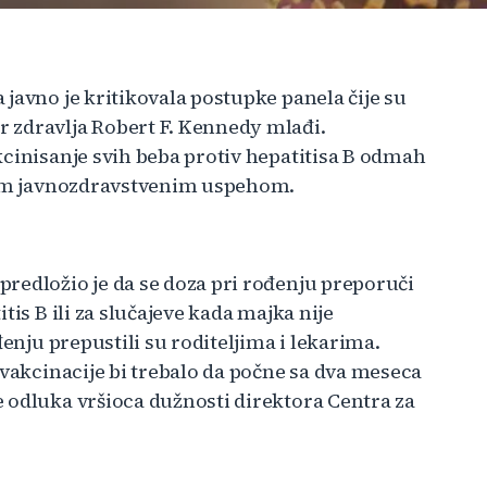
javno je kritikovala postupke panela čije su
 zdravlja Robert F. Kennedy mlađi.
kcinisanje svih beba protiv hepatitisa B odmah
ikim javnozdravstvenim uspehom.
redložio je da se doza pri rođenju preporuči
tis B ili za slučajeve kada majka nije
đenju prepustili su roditeljima i lekarima.
 vakcinacije bi trebalo da počne sa dva meseca
 odluka vršioca dužnosti direktora Centra za