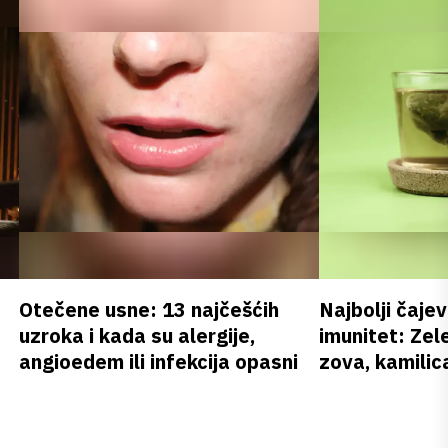
Otečene usne: 13 najčešćih
Najbolji čajev
uzroka i kada su alergije,
imunitet: Zele
angioedem ili infekcija opasni
zova, kamilica