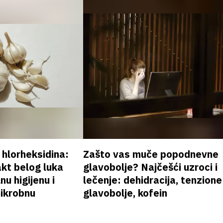
v hlorheksidina:
Zašto vas muče popodnevne
akt belog luka
glavobolje? Najčešći uzroci i
nu higijenu i
lečenje: dehidracija, tenzione
mikrobnu
glavobolje, kofein