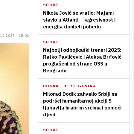
SPORT
Nikola Jović se vratio: Majami
slavio u Atlanti — agresivnost i
energija donijeli pobedu
.12.2025 - 18:06
SPORT
Najbolji odbojkaški treneri 2025:
Ratko Pavličević i Aleksa Brđović
proglašeni od strane OSS u
Beogradu
BOSNA I HERCEGOVINA
Milorad Dodik zahvalio Srbiji na
podršci humanitarnoj akciji S
ljubavlju hrabrim srcima i pomoći
djeci
SPORT