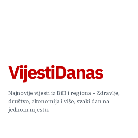
Najnovije vijesti iz BiH i regiona – Zdravlje,
društvo, ekonomija i više, svaki dan na
jednom mjestu.