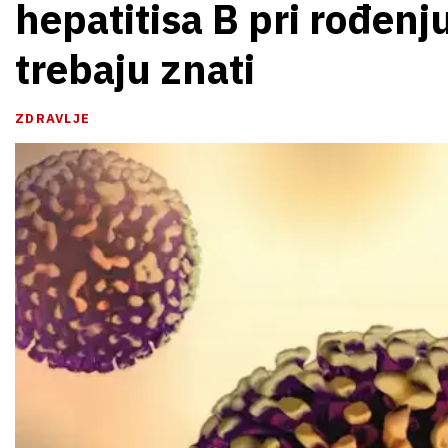
hepatitisa B pri rođenju:
trebaju znati
ZDRAVLJE