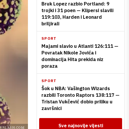
Bruk Lopez razbio Portland: 9
trojki i 31 poen — Klipersi slavili
119:103, Harden i Leonard
briljirali
SPORT
Majami slavio u Atlanti 126:111 —
Povratak Nikole Jovića i
dominacija Hita prekida niz
poraza
SPORT
Šok u NBA: Vašington Wizards
razbili Toronto Raptors 138:117 —
Tristan Vukčević dobio priliku u
završnici
Sve najnovije vijesti
SPLASH.COM