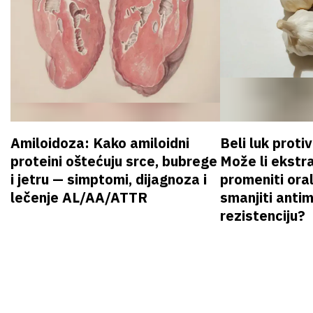
Amiloidoza: Kako amiloidni
Beli luk proti
proteini oštećuju srce, bubrege
Može li ekstr
i jetru — simptomi, dijagnoza i
promeniti oral
lečenje AL/AA/ATTR
smanjiti anti
rezistenciju?