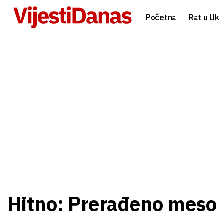
Početna
Rat u Uk
Hitno: Prerađeno meso i