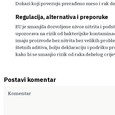
Dokazi koji povezuju prerađeno meso i rak deb
Regulacija, alternativa i preporuke
EU je smanjila dozvoljene nivoe nitrita i podst
upozorava na rizik od bakterijske kontaminaci
imaju proizvode bez nitrita bez velikih prob
štetnih aditiva, bolju deklaraciju i podršku
kako bi se smanjio rizik od raka debelog crije
Postavi komentar