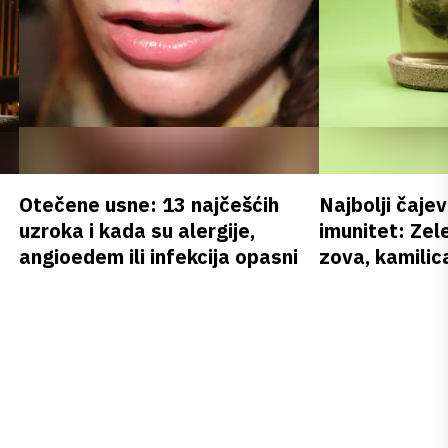
Otečene usne: 13 najčešćih
Najbolji čajev
uzroka i kada su alergije,
imunitet: Zele
angioedem ili infekcija opasni
zova, kamilica