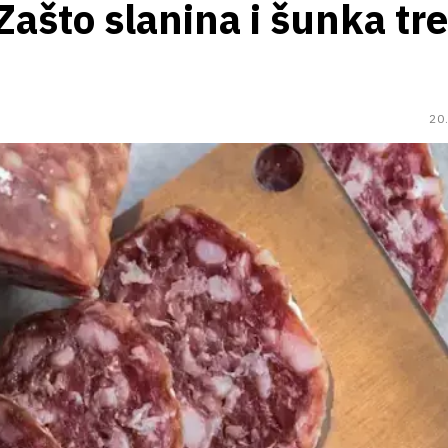
Zašto slanina i šunka tr
20