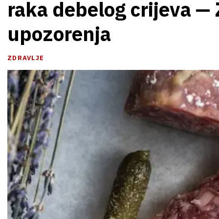
raka debelog crijeva — 
upozorenja
ZDRAVLJE