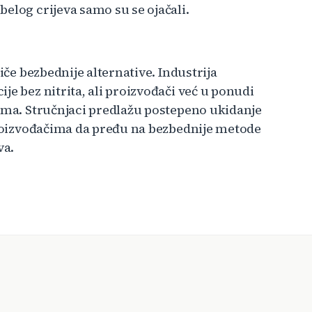
elog crijeva samo su se ojačali.
iče bezbednije alternative. Industrija
je bez nitrita, ali proizvođači već u ponudi
lema. Stručnjaci predlažu postepeno ukidanje
 proizvođačima da pređu na bezbednije metode
va.