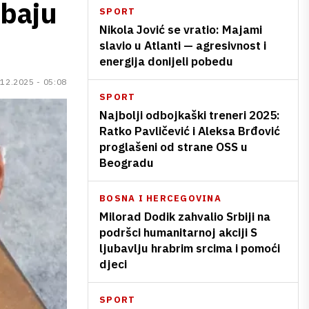
ebaju
SPORT
Nikola Jović se vratio: Majami
slavio u Atlanti — agresivnost i
energija donijeli pobedu
.12.2025 - 05:08
SPORT
Najbolji odbojkaški treneri 2025:
Ratko Pavličević i Aleksa Brđović
proglašeni od strane OSS u
Beogradu
BOSNA I HERCEGOVINA
Milorad Dodik zahvalio Srbiji na
podršci humanitarnoj akciji S
ljubavlju hrabrim srcima i pomoći
djeci
SPORT