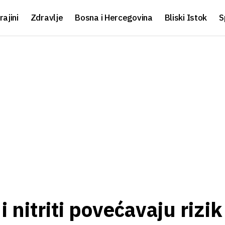
rajini
Zdravlje
Bosna i Hercegovina
Bliski Istok
S
 nitriti povećavaju rizik