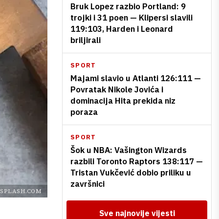
Bruk Lopez razbio Portland: 9
trojki i 31 poen — Klipersi slavili
119:103, Harden i Leonard
briljirali
SPORT
Majami slavio u Atlanti 126:111 —
Povratak Nikole Jovića i
dominacija Hita prekida niz
poraza
SPORT
Šok u NBA: Vašington Wizards
razbili Toronto Raptors 138:117 —
Tristan Vukčević dobio priliku u
završnici
SPLASH.COM
Sve najnovije vijesti