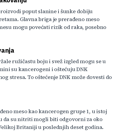
proizvodi poput slanine i šunke dobiju
retama. Glavna briga je prerađeno meso
m mesu mogu povećati rizik od raka, posebno
vanja
držale ružičastu boju i svež izgled mogu se u
mini su kancerogeni i oštećuju DNK
nog stresa. To oštećenje DNK može dovesti do
đeno meso kao kancerogen grupe 1, u istoj
 da su nitriti mogli biti odgovorni za oko
likoj Britaniji u poslednjih deset godina.