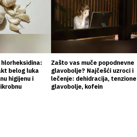
v hlorheksidina:
Zašto vas muče popodnevne
akt belog luka
glavobolje? Najčešći uzroci i
nu higijenu i
lečenje: dehidracija, tenzione
mikrobnu
glavobolje, kofein