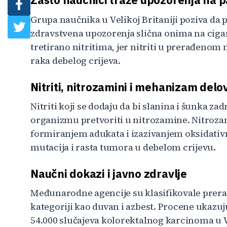
Grupa naučnika u Velikoj Britaniji poziva da 
zdravstvena upozorenja slična onima na ciga
tretirano nitritima, jer nitriti u prerađeno
raka debelog crijeva.
Nitriti, nitrozamini i mehanizam delo
Nitriti koji se dodaju da bi slanina i šunka za
organizmu pretvoriti u nitrozamine. Nitroza
formiranjem adukata i izazivanjem oksidativ
mutacija i rasta tumora u debelom crijevu.
Naučni dokazi i javno zdravlje
Međunarodne agencije su klasifikovale prera
kategoriji kao duvan i azbest. Procene ukazuju
54.000 slučajeva kolorektalnog karcinoma u Ve