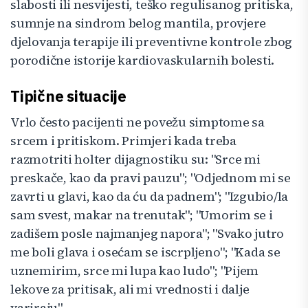
slabosti ili nesvijesti, teško regulisanog pritiska,
sumnje na sindrom belog mantila, provjere
djelovanja terapije ili preventivne kontrole zbog
porodične istorije kardiovaskularnih bolesti.
Tipične situacije
Vrlo često pacijenti ne povežu simptome sa
srcem i pritiskom. Primjeri kada treba
razmotriti holter dijagnostiku su: "Srce mi
preskače, kao da pravi pauzu"; "Odjednom mi se
zavrti u glavi, kao da ću da padnem"; "Izgubio/la
sam svest, makar na trenutak"; "Umorim se i
zadišem posle najmanjeg napora"; "Svako jutro
me boli glava i osećam se iscrpljeno"; "Kada se
uznemirim, srce mi lupa kao ludo"; "Pijem
lekove za pritisak, ali mi vrednosti i dalje
variraju".