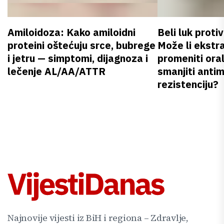
Amiloidoza: Kako amiloidni
Beli luk proti
proteini oštećuju srce, bubrege
Može li ekstr
i jetru — simptomi, dijagnoza i
promeniti oral
lečenje AL/AA/ATTR
smanjiti anti
rezistenciju?
Najnovije vijesti iz BiH i regiona – Zdravlje,