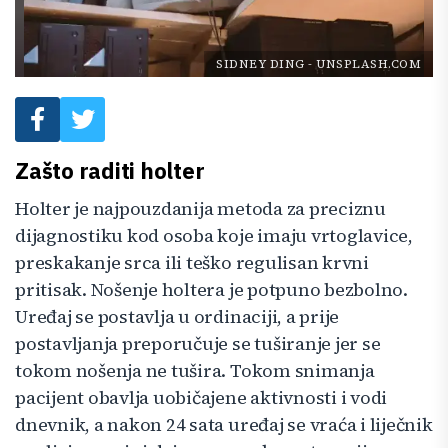
SIDNEY DING
-
UNSPLASH.COM
Zašto raditi holter
Holter je najpouzdanija metoda za preciznu
dijagnostiku kod osoba koje imaju vrtoglavice,
preskakanje srca ili teško regulisan krvni
pritisak. Nošenje holtera je potpuno bezbolno.
Uređaj se postavlja u ordinaciji, a prije
postavljanja preporučuje se tuširanje jer se
tokom nošenja ne tušira. Tokom snimanja
pacijent obavlja uobičajene aktivnosti i vodi
dnevnik, a nakon 24 sata uređaj se vraća i liječnik