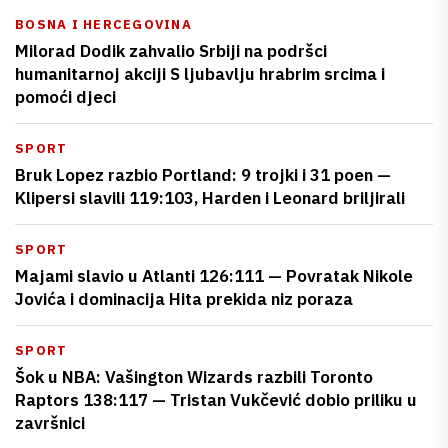
BOSNA I HERCEGOVINA
Milorad Dodik zahvalio Srbiji na podršci
humanitarnoj akciji S ljubavlju hrabrim srcima i
pomoći djeci
SPORT
Bruk Lopez razbio Portland: 9 trojki i 31 poen —
Klipersi slavili 119:103, Harden i Leonard briljirali
SPORT
Majami slavio u Atlanti 126:111 — Povratak Nikole
Jovića i dominacija Hita prekida niz poraza
SPORT
Šok u NBA: Vašington Wizards razbili Toronto
Raptors 138:117 — Tristan Vukčević dobio priliku u
završnici