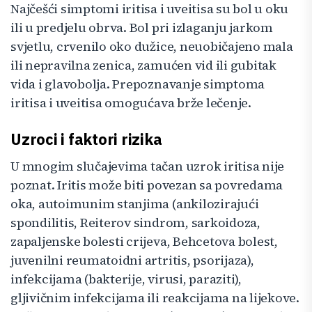
Najčešći simptomi iritisa i uveitisa su bol u oku
ili u predjelu obrva. Bol pri izlaganju jarkom
svjetlu, crvenilo oko dužice, neuobičajeno mala
ili nepravilna zenica, zamućen vid ili gubitak
vida i glavobolja. Prepoznavanje simptoma
iritisa i uveitisa omogućava brže lečenje.
Uzroci i faktori rizika
U mnogim slučajevima tačan uzrok iritisa nije
poznat. Iritis može biti povezan sa povredama
oka, autoimunim stanjima (ankilozirajući
spondilitis, Reiterov sindrom, sarkoidoza,
zapaljenske bolesti crijeva, Behcetova bolest,
juvenilni reumatoidni artritis, psorijaza),
infekcijama (bakterije, virusi, paraziti),
gljivičnim infekcijama ili reakcijama na lijekove.