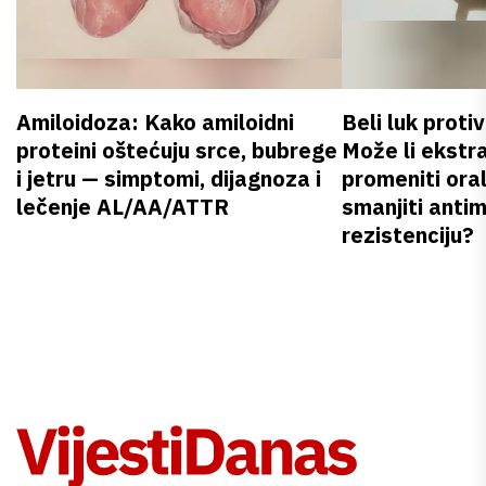
Amiloidoza: Kako amiloidni
Beli luk proti
proteini oštećuju srce, bubrege
Može li ekstr
i jetru — simptomi, dijagnoza i
promeniti oral
lečenje AL/AA/ATTR
smanjiti anti
rezistenciju?