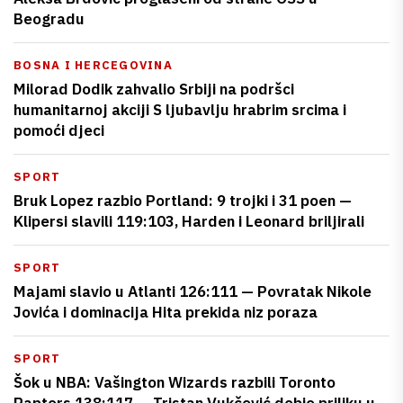
Beogradu
BOSNA I HERCEGOVINA
Milorad Dodik zahvalio Srbiji na podršci
humanitarnoj akciji S ljubavlju hrabrim srcima i
pomoći djeci
SPORT
Bruk Lopez razbio Portland: 9 trojki i 31 poen —
Klipersi slavili 119:103, Harden i Leonard briljirali
SPORT
Majami slavio u Atlanti 126:111 — Povratak Nikole
Jovića i dominacija Hita prekida niz poraza
SPORT
Šok u NBA: Vašington Wizards razbili Toronto
Raptors 138:117 — Tristan Vukčević dobio priliku u