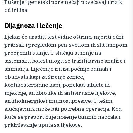
Pušenje i genetski poremećaji povećavaju rizik
od iritisa.
Dijagnoza i lečenje
Ljekar će uraditi test vidne oštrine, mjeriti očni
pritisak i pregledom pen-svetlom ili slit lampom
procijeniti stanje. U slučaju sumnje na
sistemsku bolest mogu se tražiti krvne analize i
snimanja. Liječenje iritisa počinje odmah i
obuhvata kapi za širenje zenice,
kortikosteroidne kapi, ponekad tablete ili
injekcije, antibiotike ili antivirusne lijekove,
antiholinergike i imunosupresive. U težim
slučajevima može biti potrebna operacija. Kod
kuće se preporučuje nošenje tamnih naočala i
pridržavanje uputa za lijekove.