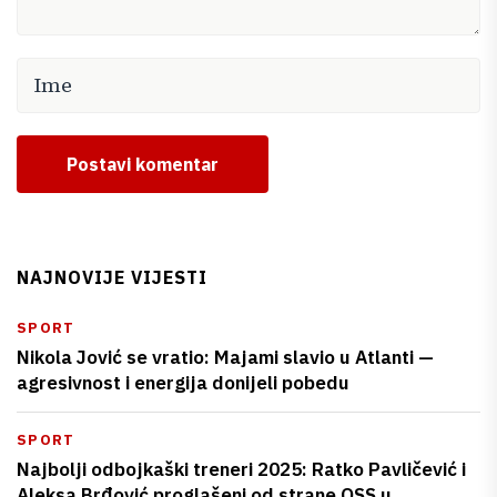
Postavi komentar
NAJNOVIJE VIJESTI
SPORT
Nikola Jović se vratio: Majami slavio u Atlanti —
agresivnost i energija donijeli pobedu
SPORT
Najbolji odbojkaški treneri 2025: Ratko Pavličević i
Aleksa Brđović proglašeni od strane OSS u