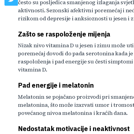
često su posljedica smanjenog izlaganja svje
aktivnosti. Sezonski afektivni poremećaj i n
rizikom od depresije i anksioznosti u jesen i 
Zašto se raspoloženje mijenja
Nizak nivo vitamina D u jesen i zimu može uti
poremećaj dovodi do pada serotonina kada je
raspoloženja i pad energije su česti simpto
vitamina D.
Pad energije i melatonin
Melatonin se pojačano proizvodi pri smanjenom
melatonina, što može izazvati umor i tromost. 
povećanog nivoa melatonina i kraćih dana.
Nedostatak motivacije i neaktivnost