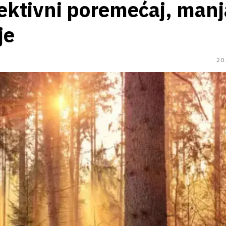
ektivni poremećaj, man
je
20