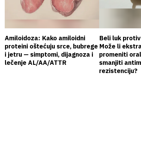
Amiloidoza: Kako amiloidni
Beli luk proti
proteini oštećuju srce, bubrege
Može li ekstr
i jetru — simptomi, dijagnoza i
promeniti oral
lečenje AL/AA/ATTR
smanjiti anti
rezistenciju?