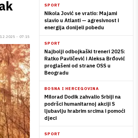
jak
SPORT
Nikola Jović se vratio: Majami
slavio u Atlanti — agresivnost i
energija donijeli pobedu
.12.2025 - 07:15
SPORT
Najbolji odbojkaški treneri 2025:
Ratko Pavličević i Aleksa Brđović
proglašeni od strane OSS u
Beogradu
BOSNA I HERCEGOVINA
Milorad Dodik zahvalio Srbiji na
podršci humanitarnoj akciji S
ljubavlju hrabrim srcima i pomoći
djeci
SPORT