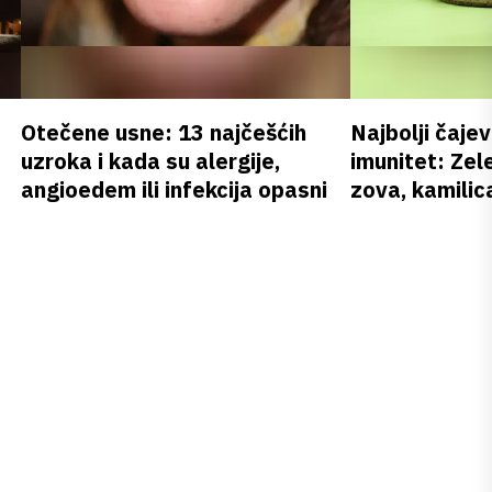
Otečene usne: 13 najčešćih
Najbolji čajev
uzroka i kada su alergije,
imunitet: Zele
angioedem ili infekcija opasni
zova, kamilica