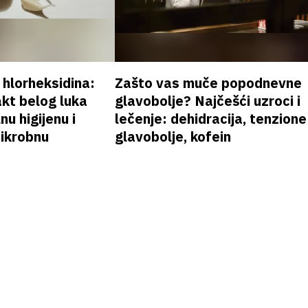
v hlorheksidina:
Zašto vas muče popodnevne
akt belog luka
glavobolje? Najčešći uzroci i
nu higijenu i
lečenje: dehidracija, tenzione
mikrobnu
glavobolje, kofein