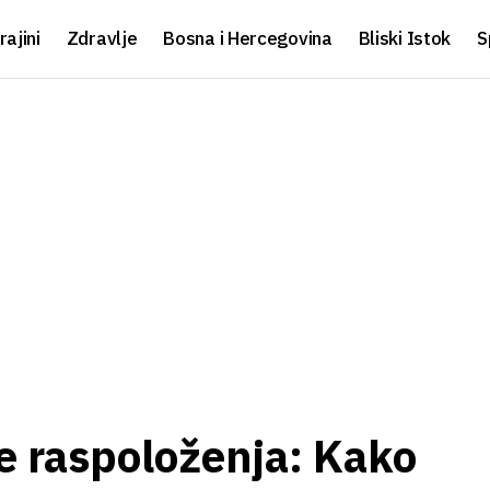
rajini
Zdravlje
Bosna i Hercegovina
Bliski Istok
S
e raspoloženja: Kako