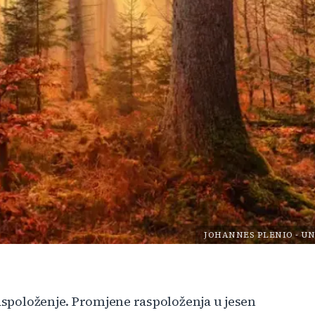
JOHANNES PLENIO
-
UN
raspoloženje. Promjene raspoloženja u jesen