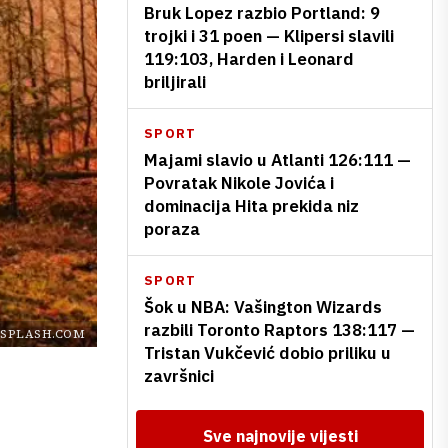
Bruk Lopez razbio Portland: 9
trojki i 31 poen — Klipersi slavili
119:103, Harden i Leonard
briljirali
SPORT
Majami slavio u Atlanti 126:111 —
Povratak Nikole Jovića i
dominacija Hita prekida niz
poraza
SPORT
Šok u NBA: Vašington Wizards
razbili Toronto Raptors 138:117 —
SPLASH.COM
Tristan Vukčević dobio priliku u
završnici
Sve najnovije vijesti