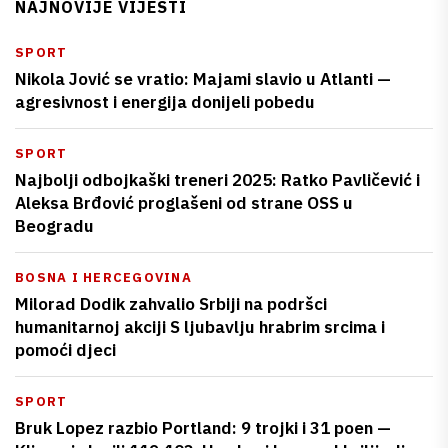
NAJNOVIJE VIJESTI
SPORT
Nikola Jović se vratio: Majami slavio u Atlanti —
agresivnost i energija donijeli pobedu
SPORT
Najbolji odbojkaški treneri 2025: Ratko Pavličević i
Aleksa Brđović proglašeni od strane OSS u
Beogradu
BOSNA I HERCEGOVINA
Milorad Dodik zahvalio Srbiji na podršci
humanitarnoj akciji S ljubavlju hrabrim srcima i
pomoći djeci
SPORT
Bruk Lopez razbio Portland: 9 trojki i 31 poen —