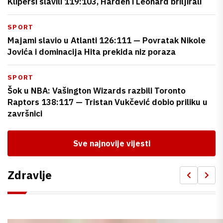
Klipersi slavili 119:103, Harden i Leonard briljirali
SPORT
Majami slavio u Atlanti 126:111 — Povratak Nikole
Jovića i dominacija Hita prekida niz poraza
SPORT
Šok u NBA: Vašington Wizards razbili Toronto
Raptors 138:117 — Tristan Vukčević dobio priliku u
završnici
Sve najnovije vijesti
Zdravlje