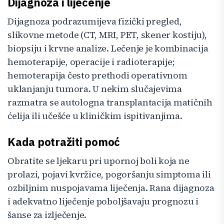
Dijagnoza i liječenje
Dijagnoza podrazumijeva fizički pregled,
slikovne metode (CT, MRI, PET, skener kostiju),
biopsiju i krvne analize. Lečenje je kombinacija
hemoterapije, operacije i radioterapije;
hemoterapija često prethodi operativnom
uklanjanju tumora. U nekim slučajevima
razmatra se autologna transplantacija matičnih
ćelija ili učešće u kliničkim ispitivanjima.
Kada potražiti pomoć
Obratite se ljekaru pri upornoj boli koja ne
prolazi, pojavi kvržice, pogoršanju simptoma ili
ozbiljnim nuspojavama liječenja. Rana dijagnoza
i adekvatno liječenje poboljšavaju prognozu i
šanse za izlječenje.