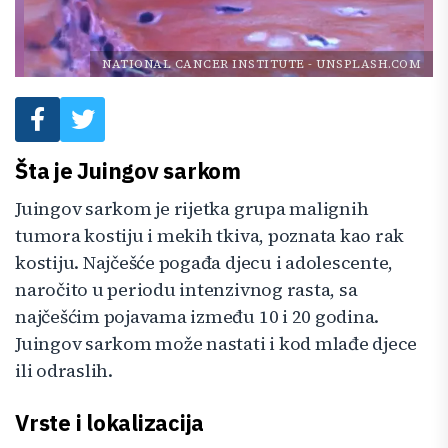
NATIONAL CANCER INSTITUTE
-
UNSPLASH.COM
Šta je Juingov sarkom
Juingov sarkom je rijetka grupa malignih
tumora kostiju i mekih tkiva, poznata kao rak
kostiju. Najčešće pogađa djecu i adolescente,
naročito u periodu intenzivnog rasta, sa
najčešćim pojavama između 10 i 20 godina.
Juingov sarkom može nastati i kod mlađe djece
ili odraslih.
Vrste i lokalizacija