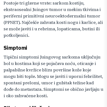
Postoje tri glavne vrste: sarkom kostiju,
ekstraosealni Juingov tumor u mekim tkivima i
periferni primitivni neuroektodermalni tumor
(PPNET). Najčešće zahvata kosti nogu i karlice, ali
se može javiti i u rebrima, lopaticama, butini ili
potkoljenici.
Simptomi
Tipični simptomi Juingovog sarkoma uključuju
bol u kostima koji se pojačava noću, oticanje i
palpabilne kvržice blizu površine kože koje
mogu biti tople. Mogu se javiti i uporni febrilitet,
spontani prelomi, umor i gubitak težine kad
dođe do metastaza. Simptomi se obično javljaju u
i oko zahvaćene kosti.