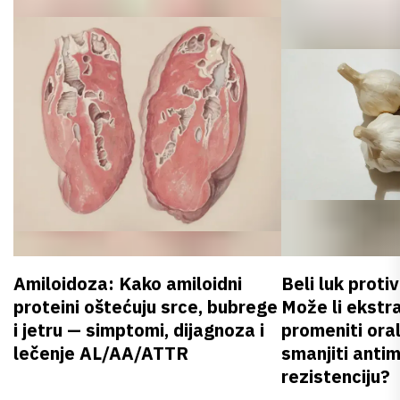
Amiloidoza: Kako amiloidni
Beli luk proti
proteini oštećuju srce, bubrege
Može li ekstr
i jetru — simptomi, dijagnoza i
promeniti oral
lečenje AL/AA/ATTR
smanjiti anti
rezistenciju?