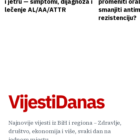
i jetru — simptomi, dijagnoza i
promeniti oral
lečenje AL/AA/ATTR
smanjiti anti
rezistenciju?
Najnovije vijesti iz BiH i regiona – Zdravlje,
društvo, ekonomija i više, svaki dan na
jednom mjestu.