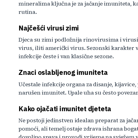
mineralima ključna je za jačanje imuniteta, k
rutina.
Najčešći virusi zimi
Djeca su zimi podložnija rinovirusima i viru
virus, iliti američki virus. Sezonski karakter
infekcije česte i van klasične sezone.
Znaci oslabljenog imuniteta
Učestale infekcije organa za disanje, kijavic
narušen imunitet. Upale uha su često povezan
Kako ojačati imunitet djeteta
Ne postoji jedinstven idealan preparat za jač
pomoći, ali temelj ostaje zdrava ishrana boga
dovoljno spava i provodi vrijeme na svježem v