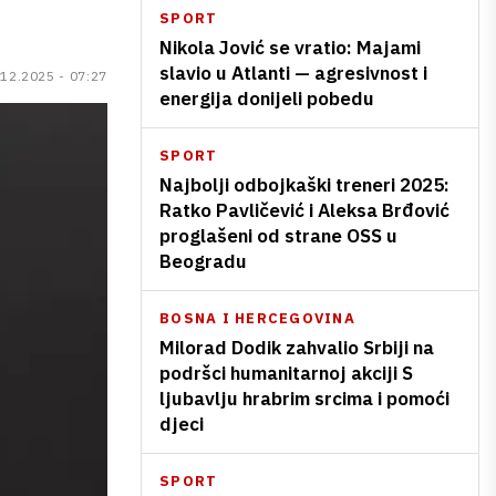
SPORT
Nikola Jović se vratio: Majami
slavio u Atlanti — agresivnost i
.12.2025 - 07:27
energija donijeli pobedu
SPORT
Najbolji odbojkaški treneri 2025:
Ratko Pavličević i Aleksa Brđović
proglašeni od strane OSS u
Beogradu
BOSNA I HERCEGOVINA
Milorad Dodik zahvalio Srbiji na
podršci humanitarnoj akciji S
ljubavlju hrabrim srcima i pomoći
djeci
SPORT