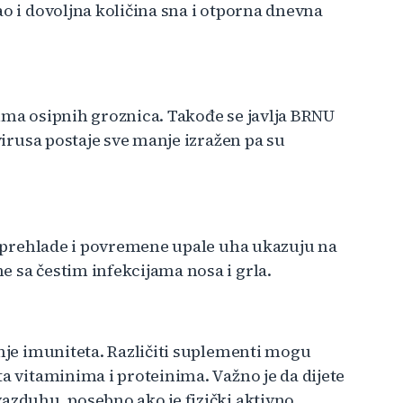
ao i dovoljna količina sna i otporna dnevna
sima osipnih groznica. Takođe se javlja BRNU
 virusa postaje sve manje izražen pa su
e, prehlade i povremene upale uha ukazuju na
e sa čestim infekcijama nosa i grla.
anje imuniteta. Različiti suplementi mogu
ta vitaminima i proteinima. Važno je da dijete
azduhu, posebno ako je fizički aktivno.