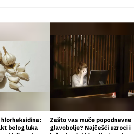
v hlorheksidina:
Zašto vas muče popodnevne
akt belog luka
glavobolje? Najčešći uzroci i