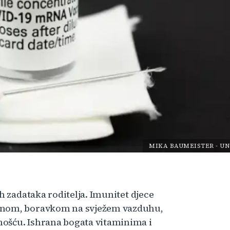
MIKA BAUMEISTER
-
UN
h zadataka roditelja. Imunitet djece
ranom, boravkom na svježem vazduhu,
ošću. Ishrana bogata vitaminima i