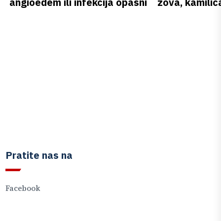
angioedem ili infekcija opasni
zova, kamilica
Pratite nas na
Facebook