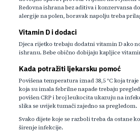
Redovna ishrana bez aditiva i konzervansa do
alergije na polen, boravak napolju treba prila
Vitamin D i dodaci
Djeca rijetko trebaju dodatni vitamin D ako
ishranu. Bebe obično dobijaju kapljice vitamin
Kada potražiti ljekarsku pomoć
Povišena temperatura iznad 38,5 °C koja traje 
koja su imala febrilne napade trebaju pregled
povišen CRP i broj leukocita ukazuju na infekci
slika se uvijek tumači zajedno sa pregledom.
Svako dijete koje se razboli treba da ostane ko
širenje infekcije.