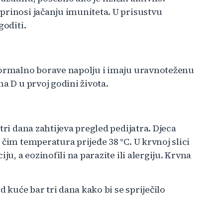
prinosi jačanju imuniteta. U prisustvu
goditi.
 normalno borave napolju i imaju uravnoteženu
a D u prvoj godini života.
tri dana zahtijeva pregled pedijatra. Djeca
 čim temperatura prijeđe 38 °C. U krvnoj slici
ju, a eozinofili na parazite ili alergiju. Krvna
d kuće bar tri dana kako bi se spriječilo