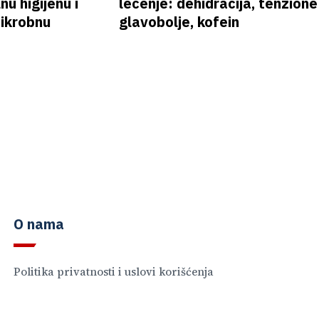
nu higijenu i
lečenje: dehidracija, tenzione
mikrobnu
glavobolje, kofein
O nama
Politika privatnosti i uslovi korišćenja