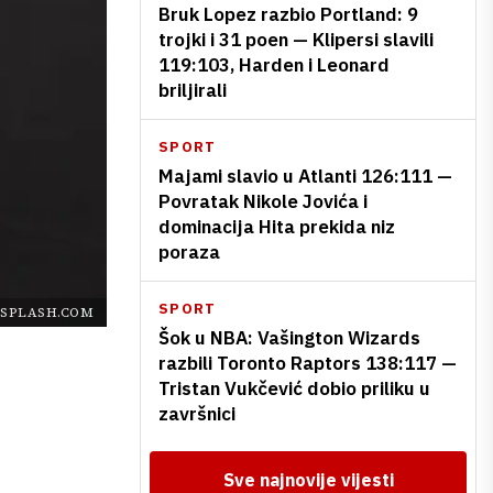
Bruk Lopez razbio Portland: 9
trojki i 31 poen — Klipersi slavili
119:103, Harden i Leonard
briljirali
SPORT
Majami slavio u Atlanti 126:111 —
Povratak Nikole Jovića i
dominacija Hita prekida niz
poraza
SPORT
SPLASH.COM
Šok u NBA: Vašington Wizards
razbili Toronto Raptors 138:117 —
Tristan Vukčević dobio priliku u
završnici
Sve najnovije vijesti