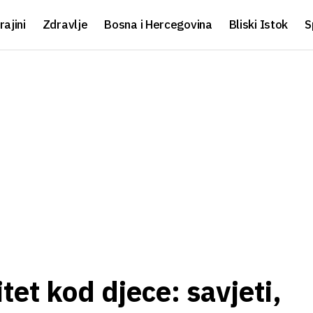
rajini
Zdravlje
Bosna i Hercegovina
Bliski Istok
S
tet kod djece: savjeti,