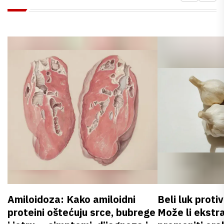
Amiloidoza: Kako amiloidni
Beli luk proti
proteini oštećuju srce, bubrege
Može li ekstr