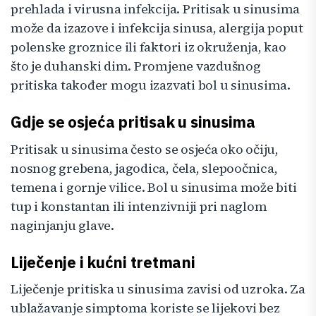
prehlada i virusna infekcija. Pritisak u sinusima
može da izazove i infekcija sinusa, alergija poput
polenske groznice ili faktori iz okruženja, kao
što je duhanski dim. Promjene vazdušnog
pritiska također mogu izazvati bol u sinusima.
Gdje se osjeća pritisak u sinusima
Pritisak u sinusima često se osjeća oko očiju,
nosnog grebena, jagodica, čela, slepoočnica,
temena i gornje vilice. Bol u sinusima može biti
tup i konstantan ili intenzivniji pri naglom
naginjanju glave.
Liječenje i kućni tretmani
Liječenje pritiska u sinusima zavisi od uzroka. Za
ublažavanje simptoma koriste se lijekovi bez