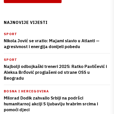
NAJNOVIJE VIJESTI
SPORT
Nikola Jović se vratio: Majami slavio u Atlanti —
agresivnost i energija donijeli pobedu
SPORT
Najbolji odbojkaški treneri 2025: Ratko Pavličević i
Aleksa Brđović proglašeni od strane OSS u
Beogradu
BOSNA I HERCEGOVINA
Milorad Dodik zahvalio Srbiji na podršci
humanitarnoj akciji S ljubavlju hrabrim srcima i
pomoći djeci