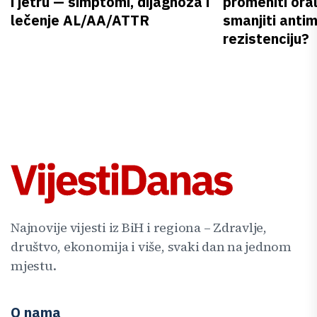
i jetru — simptomi, dijagnoza i
promeniti oral
lečenje AL/AA/ATTR
smanjiti anti
rezistenciju?
Najnovije vijesti iz BiH i regiona – Zdravlje,
društvo, ekonomija i više, svaki dan na jednom
mjestu.
O nama