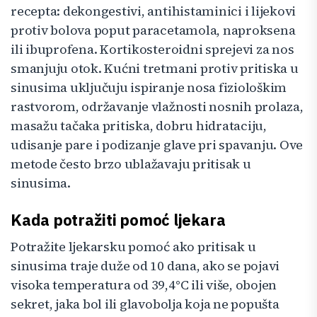
recepta: dekongestivi, antihistaminici i lijekovi
protiv bolova poput paracetamola, naproksena
ili ibuprofena. Kortikosteroidni sprejevi za nos
smanjuju otok. Kućni tretmani protiv pritiska u
sinusima uključuju ispiranje nosa fiziološkim
rastvorom, održavanje vlažnosti nosnih prolaza,
masažu tačaka pritiska, dobru hidrataciju,
udisanje pare i podizanje glave pri spavanju. Ove
metode često brzo ublažavaju pritisak u
sinusima.
Kada potražiti pomoć ljekara
Potražite ljekarsku pomoć ako pritisak u
sinusima traje duže od 10 dana, ako se pojavi
visoka temperatura od 39,4°C ili više, obojen
sekret, jaka bol ili glavobolja koja ne popušta