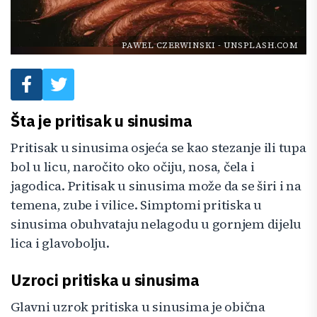
PAWEL CZERWINSKI
-
UNSPLASH.COM
Šta je pritisak u sinusima
Pritisak u sinusima osjeća se kao stezanje ili tupa
bol u licu, naročito oko očiju, nosa, čela i
jagodica. Pritisak u sinusima može da se širi i na
temena, zube i vilice. Simptomi pritiska u
sinusima obuhvataju nelagodu u gornjem dijelu
lica i glavobolju.
Uzroci pritiska u sinusima
Glavni uzrok pritiska u sinusima je obična