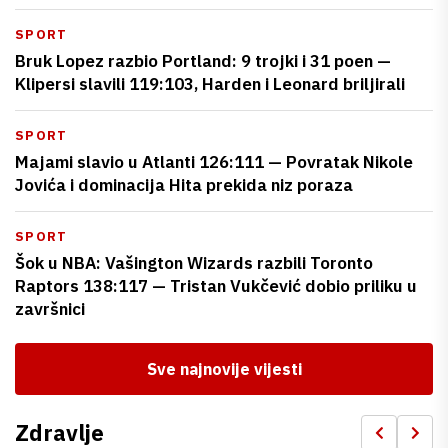
SPORT
Bruk Lopez razbio Portland: 9 trojki i 31 poen —
Klipersi slavili 119:103, Harden i Leonard briljirali
SPORT
Majami slavio u Atlanti 126:111 — Povratak Nikole
Jovića i dominacija Hita prekida niz poraza
SPORT
Šok u NBA: Vašington Wizards razbili Toronto
Raptors 138:117 — Tristan Vukčević dobio priliku u
završnici
Sve najnovije vijesti
Zdravlje