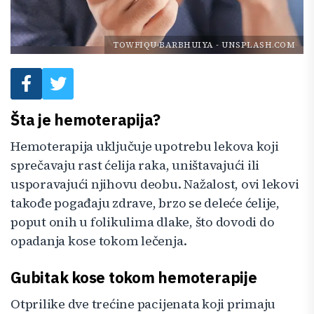
TOWFIQU BARBHUIYA
-
UNSPLASH.COM
Šta je hemoterapija?
Hemoterapija uključuje upotrebu lekova koji
sprečavaju rast ćelija raka, uništavajući ili
usporavajući njihovu deobu. Nažalost, ovi lekovi
takođe pogađaju zdrave, brzo se deleće ćelije,
poput onih u folikulima dlake, što dovodi do
opadanja kose tokom lečenja.
Gubitak kose tokom hemoterapije
Otprilike dve trećine pacijenata koji primaju