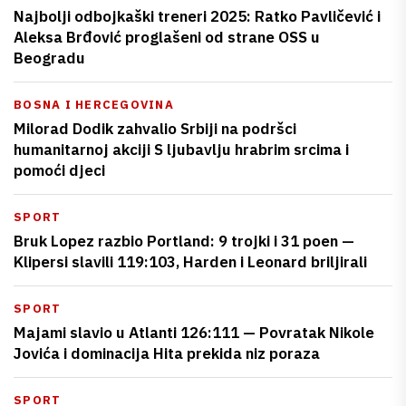
Najbolji odbojkaški treneri 2025: Ratko Pavličević i
Aleksa Brđović proglašeni od strane OSS u
Beogradu
BOSNA I HERCEGOVINA
Milorad Dodik zahvalio Srbiji na podršci
humanitarnoj akciji S ljubavlju hrabrim srcima i
pomoći djeci
SPORT
Bruk Lopez razbio Portland: 9 trojki i 31 poen —
Klipersi slavili 119:103, Harden i Leonard briljirali
SPORT
Majami slavio u Atlanti 126:111 — Povratak Nikole
Jovića i dominacija Hita prekida niz poraza
SPORT