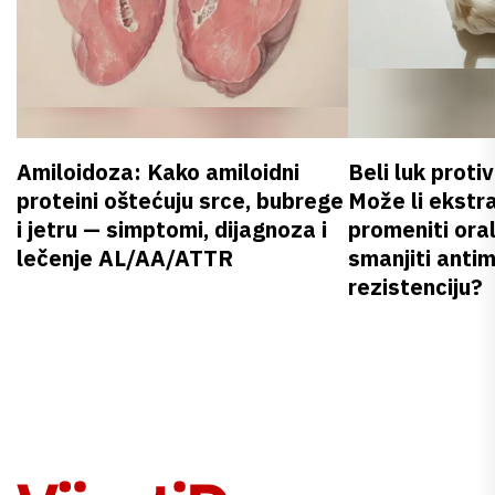
Amiloidoza: Kako amiloidni
Beli luk proti
proteini oštećuju srce, bubrege
Može li ekstr
i jetru — simptomi, dijagnoza i
promeniti oral
lečenje AL/AA/ATTR
smanjiti anti
rezistenciju?