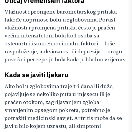
Uticaj vremenskih faktora
Vlažnost i promjene barometarskog pritiska
takođe doprinose bolu u zglobovima. Porast
vlažnosti i promjena pritiska često je praćen
većim intenzitetom bola kod osoba sa
osteoartritisom. Emocionalni faktori — loše
raspoloženje, anksioznost ili depresija — mogu
povećati percepciju bola kada je hladno vrijeme.
Kada se javiti ljekaru
Ako bol u zglobovima traje tri dana ili duže,
pojavljuje se nekoliko puta u mjesecu ili je
praćen otokom, zagrijavanjem zgloba i
smanjenim opsegom pokreta, potrebno je
potražiti medicinski savjet. Artritis može da se
javi u bilo kojem uzrastu, ali simptomi