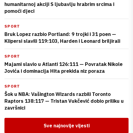
humanitarnoj akciji S ljubavlju hrabrim srcima i
pomoći djeci
SPORT
Bruk Lopez razbio Portland: 9 trojki i 31 poen —
Klipersi slavili 119:103, Harden i Leonard briljirali
SPORT
Majami slavio u Atlanti 126:111 — Povratak Nikole
Jovića i dominacija Hita prekida niz poraza
SPORT
Šok u NBA: Vašington Wizards razbili Toronto
Raptors 138:117 — Tristan Vukčević dobio priliku u
završnici
Sve najnovije vijesti