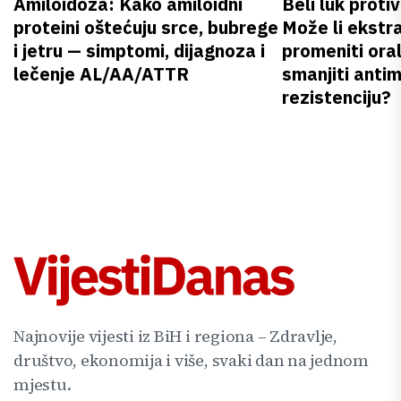
Amiloidoza: Kako amiloidni
Beli luk proti
proteini oštećuju srce, bubrege
Može li ekstr
i jetru — simptomi, dijagnoza i
promeniti oral
lečenje AL/AA/ATTR
smanjiti anti
rezistenciju?
Najnovije vijesti iz BiH i regiona – Zdravlje,
društvo, ekonomija i više, svaki dan na jednom
mjestu.