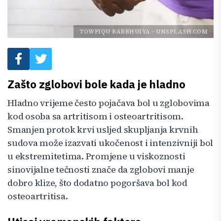
TOWFIQU BARBHUIYA
-
UNSPLASH.COM
Zašto zglobovi bole kada je hladno
Hladno vrijeme često pojačava bol u zglobovima
kod osoba sa artritisom i osteoartritisom.
Smanjen protok krvi usljed skupljanja krvnih
sudova može izazvati ukočenost i intenzivniji bol
u ekstremitetima. Promjene u viskoznosti
sinovijalne tečnosti znače da zglobovi manje
dobro klize, što dodatno pogoršava bol kod
osteoartritisa.