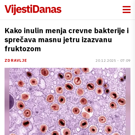
Kako inulin menja crevne bakterije i
sprečava masnu jetru izazvanu
fruktozom
ZDRAVLJE
20.12.2025 - 07:09