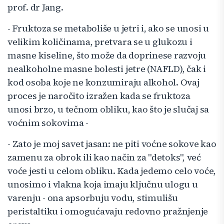
prof. dr Jang.
- Fruktoza se metaboliše u jetri i, ako se unosi u
velikim količinama, pretvara se u glukozu i
masne kiseline, što može da doprinese razvoju
nealkoholne masne bolesti jetre (NAFLD), čak i
kod osoba koje ne konzumiraju alkohol. Ovaj
proces je naročito izražen kada se fruktoza
unosi brzo, u tečnom obliku, kao što je slučaj sa
voćnim sokovima -
- Zato je moj savet jasan: ne piti voćne sokove kao
zamenu za obrok ili kao način za "detoks", već
voće jesti u celom obliku. Kada jedemo celo voće,
unosimo i vlakna koja imaju ključnu ulogu u
varenju - ona apsorbuju vodu, stimulišu
peristaltiku i omogućavaju redovno pražnjenje