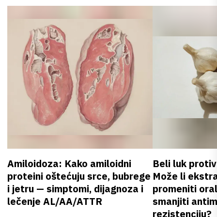
Amiloidoza: Kako amiloidni
Beli luk proti
proteini oštećuju srce, bubrege
Može li ekstr
i jetru — simptomi, dijagnoza i
promeniti oral
lečenje AL/AA/ATTR
smanjiti anti
rezistenciju?