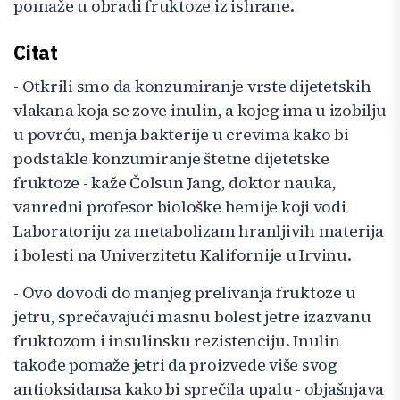
pomaže u obradi fruktoze iz ishrane.
Citat
- Otkrili smo da konzumiranje vrste dijetetskih
vlakana koja se zove inulin, a kojeg ima u izobilju
u povrću, menja bakterije u crevima kako bi
podstakle konzumiranje štetne dijetetske
fruktoze - kaže Čolsun Jang, doktor nauka,
vanredni profesor biološke hemije koji vodi
Laboratoriju za metabolizam hranljivih materija
i bolesti na Univerzitetu Kalifornije u Irvinu.
- Ovo dovodi do manjeg prelivanja fruktoze u
jetru, sprečavajući masnu bolest jetre izazvanu
fruktozom i insulinsku rezistenciju. Inulin
takođe pomaže jetri da proizvede više svog
antioksidansa kako bi sprečila upalu - objašnjava