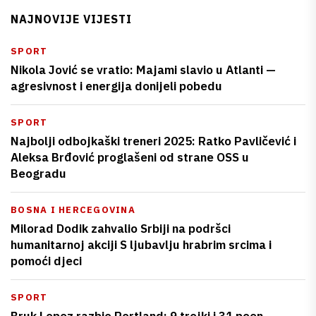
NAJNOVIJE VIJESTI
SPORT
Nikola Jović se vratio: Majami slavio u Atlanti —
agresivnost i energija donijeli pobedu
SPORT
Najbolji odbojkaški treneri 2025: Ratko Pavličević i
Aleksa Brđović proglašeni od strane OSS u
Beogradu
BOSNA I HERCEGOVINA
Milorad Dodik zahvalio Srbiji na podršci
humanitarnoj akciji S ljubavlju hrabrim srcima i
pomoći djeci
SPORT
Bruk Lopez razbio Portland: 9 trojki i 31 poen —