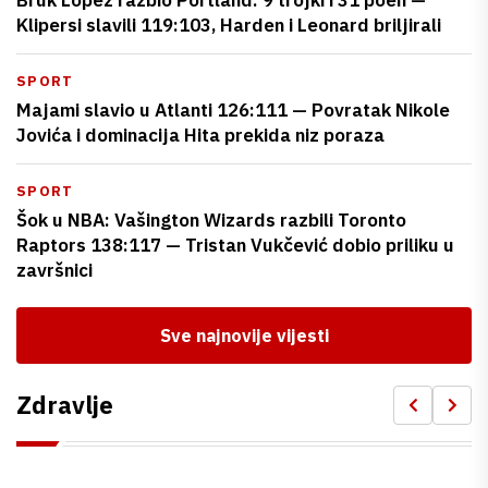
Klipersi slavili 119:103, Harden i Leonard briljirali
SPORT
Majami slavio u Atlanti 126:111 — Povratak Nikole
Jovića i dominacija Hita prekida niz poraza
SPORT
Šok u NBA: Vašington Wizards razbili Toronto
Raptors 138:117 — Tristan Vukčević dobio priliku u
završnici
Sve najnovije vijesti
Zdravlje