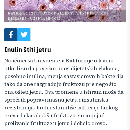
NATIONAL INSTITUTE OF ALLERGY AND INFECTIOUS
DISEASES
-
UNSPLASH.COM
Inulin štiti jetru
Naučnici sa Univerziteta Kalifornije u Irvinu
otkrili su da povećan unos dijetetskih vlakana,
posebno inulina, menja sastav crevnih bakterija
tako da one razgrađuju fruktozu pre nego što
ona ošteti jetru. Ova promena u ishrani može da
spreči ili popravi masnu jetru i insulinsku
rezistenciju. Inulin stimuliše bakterije tankog
creva da katabolišu fruktozu, smanjujući
prelivanje fruktoze u jetru i debelo crevo.