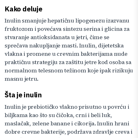
Kako deluje
Inulin smanjuje hepatičnu lipogenezu izazvanu
fruktozom i povećava sintezu serina i glicina za
stvaranje antioksidanata u jetri, čime se
sprečava nakupljanje masti. Inulin, dijetetska
vlakna i promene u crevnim bakterijama nude
praktičnu strategiju za zaštitu jetre kod osoba sa
normalnom telesnom težinom koje ipak rizikuju
masnu jetru.
Šta je inulin
Inulin je prebiotičko vlakno prisutno u povrću i
biljkama kao što su čičoka, crni i beli luk,
maslačak, zelene banane i cikorija. Inulin hrani
dobre crevne bakterije, podržava zdravlje creva i