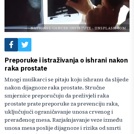
NATIONAL CANCER INSTITUTE
-
UNSPLASH.COM
Preporuke i istraživanja o ishrani nakon
raka prostate
Mnogi muškarci se pitaju koju ishranu da slijede
nakon dijagnoze raka prostate. Stručne
smjernice preporučuju da preživjeli raka
prostate prate preporuke za prevenciju raka,
uključujući ograničavanje unosa crvenog i
prerađenog mesa. Razjašnjavanje veze između
unosa mesa poslije dijagnoze i rizika od smrti