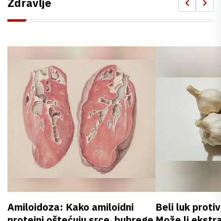
Zdravlje
Amiloidoza: Kako amiloidni
Beli luk proti
proteini oštećuju srce, bubrege
Može li ekstr