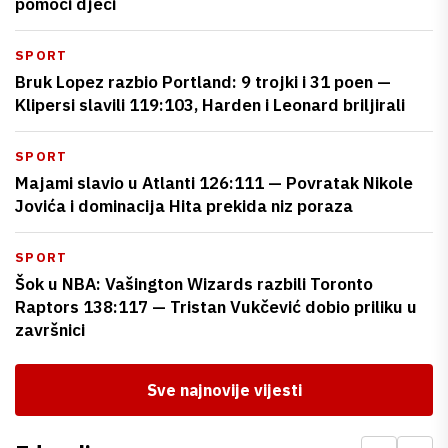
pomoći djeci
SPORT
Bruk Lopez razbio Portland: 9 trojki i 31 poen —
Klipersi slavili 119:103, Harden i Leonard briljirali
SPORT
Majami slavio u Atlanti 126:111 — Povratak Nikole
Jovića i dominacija Hita prekida niz poraza
SPORT
Šok u NBA: Vašington Wizards razbili Toronto
Raptors 138:117 — Tristan Vukčević dobio priliku u
završnici
Sve najnovije vijesti