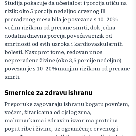
Studija pokazuje da učestalost i porcija utiču na
rizik: oko 5 porcija nedeljno crvenog ili
prerađenog mesa bila je povezana s 10–20%
većim rizikom od prerane smrti, dok jedna
dodatna dnevna porcija povećava rizik od
smrtnosti od svih uzroka i kardiovaskularnih
bolesti. Nasuprot tome, redovan unos
neprerađene živine (oko 3,5 porcije nedeljno)
povezan je s 10–20% manjim rizikom od prerane
smrti.
Smernice za zdravu ishranu
Preporuke zagovaraju ishranu bogatu povrćem,
voćem, žitaricama od cjelog zrna,
mahunarkama i zdravim izvorima proteina
poput ribe i živine, uz ograničenje crvenog i