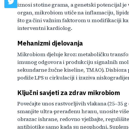
iznosi stotine grama, a genetski potencijal je
organ, mikrobiom utiče na inflamaciju, lipidn
što ga čini važnim faktorom u modifikaciji k
interventni kardiolog.
Mehanizmi djelovanja
Mikrobiom djeluje kroz: metaboličku transfo
imunog odgovora i produkciju signalnih mol
sekundarne žučne kiseline, TMAO). Disbioza p
podiže LPS u cirkulaciji i izaziva niskogradij
Ključni savjeti za zdrav mikrobiom
Povećajte unos rastvorljivih vlakana (25–35 g
smanjite ultra-prerađenu hranu, unosite više p
obrazac ishrane, redovno vježbajte, regulišite 
antibiotike samo kada su neophodni. Suplemen