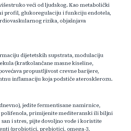
 višestruko veći od ljudskog. Kao metabolički
i profil, glukoregulaciju i funkciju endotela,
ardiovaskularnog rizika, objašnjava
rmaciju dijetetskih supstrata, modulaciju
ekula (kratkolančane masne kiseline,
ovećava propustljivost crevne barijere,
entnu inflamaciju koja podstiče aterosklerozu.
 dnevno), jedite fermentisane namirnice,
olifenola, primijenite mediteranski ili biljni
san i stres, pijte dovoljno vode i koristite
ti (probiotici, prebiotici, omega-3,