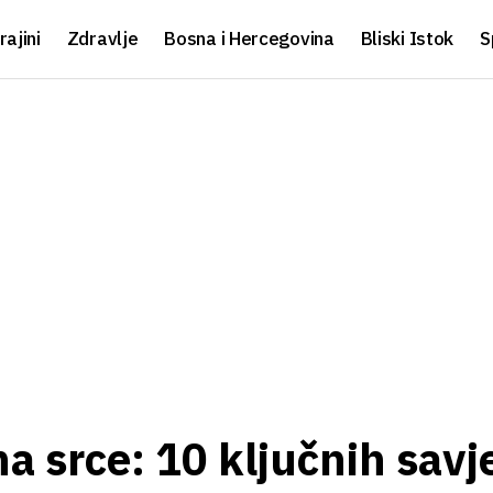
rajini
Zdravlje
Bosna i Hercegovina
Bliski Istok
S
a srce: 10 ključnih savj