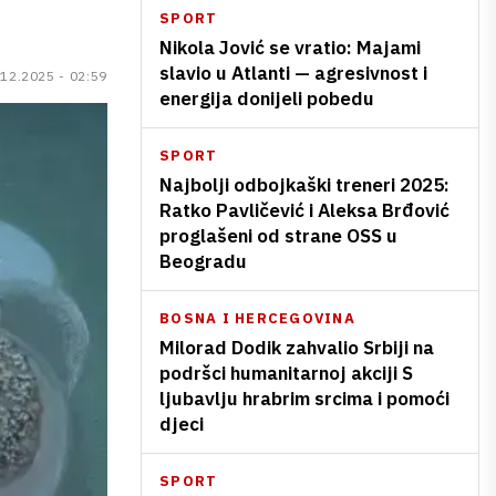
SPORT
Nikola Jović se vratio: Majami
slavio u Atlanti — agresivnost i
.12.2025 - 02:59
energija donijeli pobedu
SPORT
Najbolji odbojkaški treneri 2025:
Ratko Pavličević i Aleksa Brđović
proglašeni od strane OSS u
Beogradu
BOSNA I HERCEGOVINA
Milorad Dodik zahvalio Srbiji na
podršci humanitarnoj akciji S
ljubavlju hrabrim srcima i pomoći
djeci
SPORT