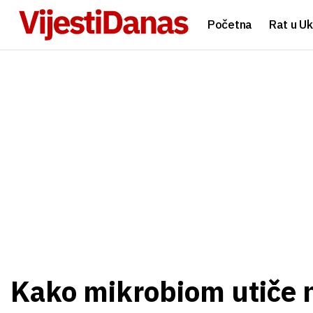
Početna
Rat u Uk
Kako mikrobiom utiče n