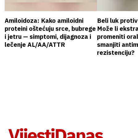
Amiloidoza: Kako amiloidni
Beli luk proti
proteini oštećuju srce, bubrege
Može li ekstr
i jetru — simptomi, dijagnoza i
promeniti oral
lečenje AL/AA/ATTR
smanjiti anti
rezistenciju?