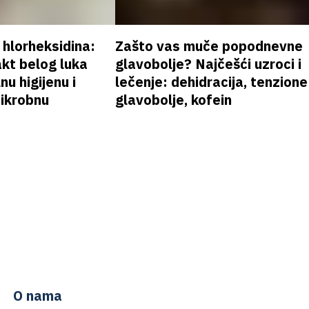
v hlorheksidina:
Zašto vas muče popodnevne
akt belog luka
glavobolje? Najčešći uzroci i
nu higijenu i
lečenje: dehidracija, tenzione
mikrobnu
glavobolje, kofein
O nama