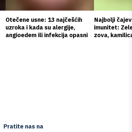
Otečene usne: 13 najčešćih
Najbolji čajev
uzroka i kada su alergije,
imunitet: Zele
angioedem ili infekcija opasni
zova, kamilica
Pratite nas na