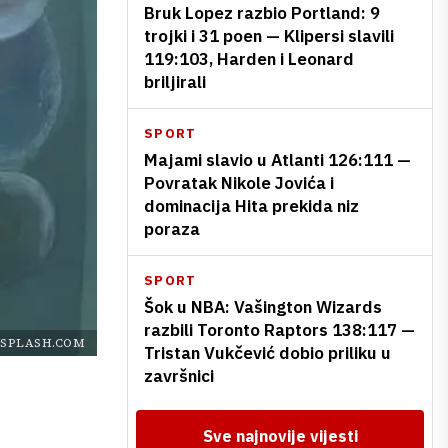
Bruk Lopez razbio Portland: 9
trojki i 31 poen — Klipersi slavili
119:103, Harden i Leonard
briljirali
SPORT
Majami slavio u Atlanti 126:111 —
Povratak Nikole Jovića i
dominacija Hita prekida niz
poraza
SPORT
Šok u NBA: Vašington Wizards
razbili Toronto Raptors 138:117 —
SPLASH.COM
Tristan Vukčević dobio priliku u
završnici
Sve najnovije vijesti