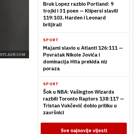
Bruk Lopez razbio Portland: 9
trojki i 31 poen — Klipersi slavili
119:103, Harden i Leonard
briljirali
SPORT
Majami slavio u Atlanti 126:111 —
Povratak Nikole Jovića i
SPLASH.COM
dominacija Hita prekida niz
poraza
SPORT
Šok u NBA: Vašington Wizards
razbili Toronto Raptors 138:117 —
Tristan Vukčević dobio priliku u
završnici
Sve najnovije vijesti