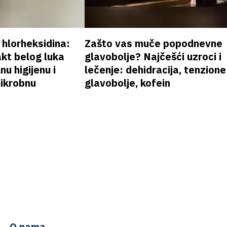
v hlorheksidina:
Zašto vas muče popodnevne
akt belog luka
glavobolje? Najčešći uzroci i
nu higijenu i
lečenje: dehidracija, tenzione
mikrobnu
glavobolje, kofein
O nama