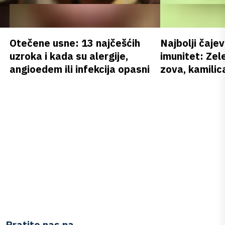
Otečene usne: 13 najčešćih
Najbolji čajev
uzroka i kada su alergije,
imunitet: Zele
angioedem ili infekcija opasni
zova, kamilica
Pratite nas na