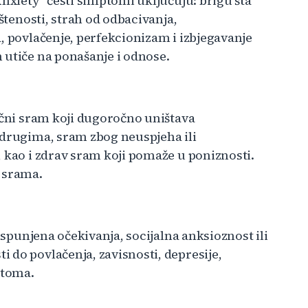
Anxiety" česti simptomi uključuju: brigu šta
ištenosti, strah od odbacivanja,
, povlačenje, perfekcionizam i izbjegavanje
 utiče na ponašanje i odnose.
ični sram koji dugoročno uništava
 drugima, sram zbog neuspjeha ili
 kao i zdrav sram koji pomaže u poniznosti.
u srama.
eispunjena očekivanja, socijalna anksioznost ili
 do povlačenja, zavisnosti, depresije,
ptoma.