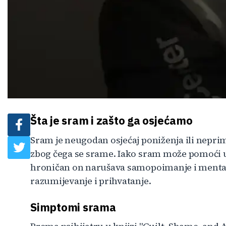
Šta je sram i zašto ga osjećamo
Sram je neugodan osjećaj poniženja ili neprim
zbog čega se srame. Iako sram može pomoći 
hroničan on narušava samopoimanje i mentaln
razumijevanje i prihvatanje.
Simptomi srama