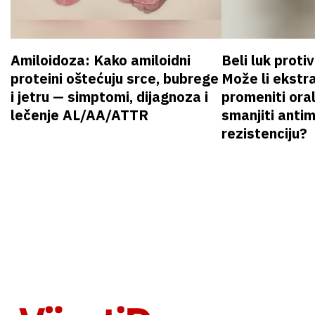
Amiloidoza: Kako amiloidni
Beli luk proti
proteini oštećuju srce, bubrege
Može li ekstr
i jetru — simptomi, dijagnoza i
promeniti oral
lečenje AL/AA/ATTR
smanjiti anti
rezistenciju?