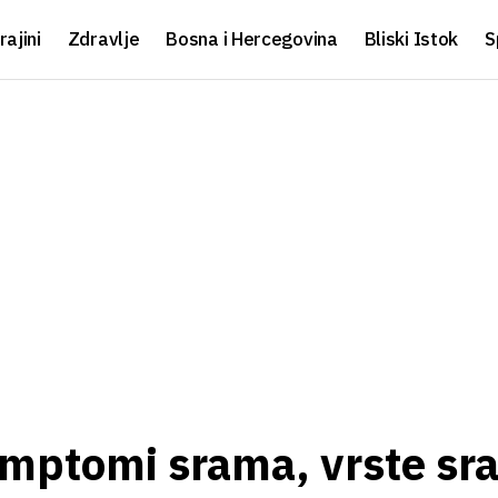
rajini
Zdravlje
Bosna i Hercegovina
Bliski Istok
S
imptomi srama, vrste sr