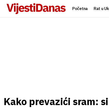
Početna
Rat u Uk
Kako prevazići sram: s