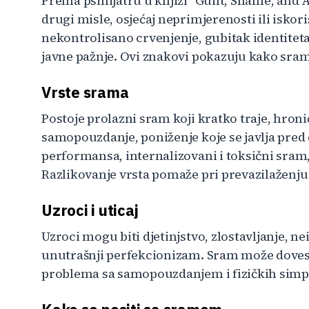
Prema psihijatru u knjizi "Guilt, Shame, and 
drugi misle, osjećaj neprimjerenosti ili iskor
nekontrolisano crvenjenje, gubitak identiteta
javne pažnje. Ovi znakovi pokazuju kako sram
Vrste srama
Postoje prolazni sram koji kratko traje, hron
samopouzdanje, poniženje koje se javlja pred
performansa, internalizovani i toksični sram,
Razlikovanje vrsta pomaže pri prevazilaženj
Uzroci i uticaj
Uzroci mogu biti djetinjstvo, zlostavljanje, n
unutrašnji perfekcionizam. Sram može dovesti
problema sa samopouzdanjem i fizičkih sim