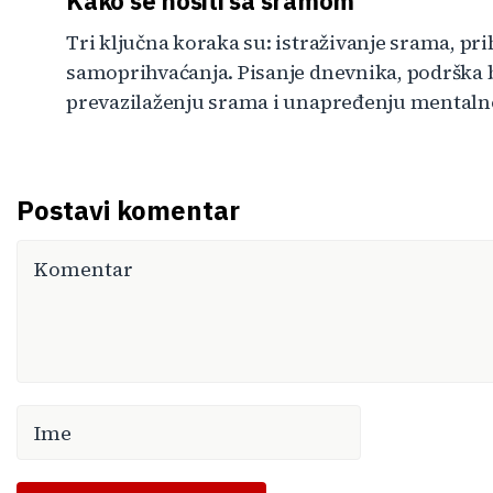
Kako se nositi sa sramom
Tri ključna koraka su: istraživanje srama, pr
samoprihvaćanja. Pisanje dnevnika, podrška b
prevazilaženju srama i unapređenju mentalno
Postavi komentar