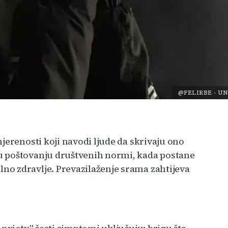
@FELIRBE
-
UN
jerenosti koji navodi ljude da skrivaju ono
u poštovanju društvenih normi, kada postane
o zdravlje. Prevazilaženje srama zahtijeva