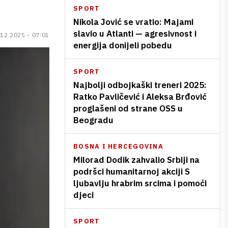
SPORT
Nikola Jović se vratio: Majami
slavio u Atlanti — agresivnost i
.12.2025 - 07:01
energija donijeli pobedu
SPORT
Najbolji odbojkaški treneri 2025:
Ratko Pavličević i Aleksa Brđović
proglašeni od strane OSS u
Beogradu
BOSNA I HERCEGOVINA
Milorad Dodik zahvalio Srbiji na
podršci humanitarnoj akciji S
ljubavlju hrabrim srcima i pomoći
djeci
SPORT