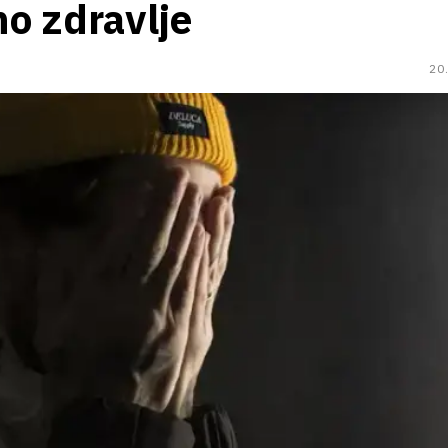
no zdravlje
20