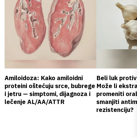
Amiloidoza: Kako amiloidni
Beli luk proti
proteini oštećuju srce, bubrege
Može li ekstr
i jetru — simptomi, dijagnoza i
promeniti oral
lečenje AL/AA/ATTR
smanjiti anti
rezistenciju?