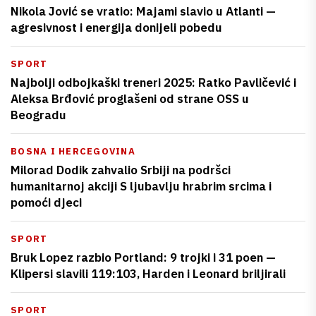
Nikola Jović se vratio: Majami slavio u Atlanti —
agresivnost i energija donijeli pobedu
SPORT
Najbolji odbojkaški treneri 2025: Ratko Pavličević i
Aleksa Brđović proglašeni od strane OSS u
Beogradu
BOSNA I HERCEGOVINA
Milorad Dodik zahvalio Srbiji na podršci
humanitarnoj akciji S ljubavlju hrabrim srcima i
pomoći djeci
SPORT
Bruk Lopez razbio Portland: 9 trojki i 31 poen —
Klipersi slavili 119:103, Harden i Leonard briljirali
SPORT