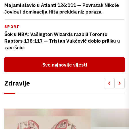
Majami slavio u Atlanti 126:111 — Povratak Nikole
Jovića i dominacija Hita prekida niz poraza
SPORT
Šok u NBA: Vašington Wizards razbili Toronto
Raptors 138:117 — Tristan Vukčević dobio priliku u
završnici
Sve najnovije vijesti
Zdravlje