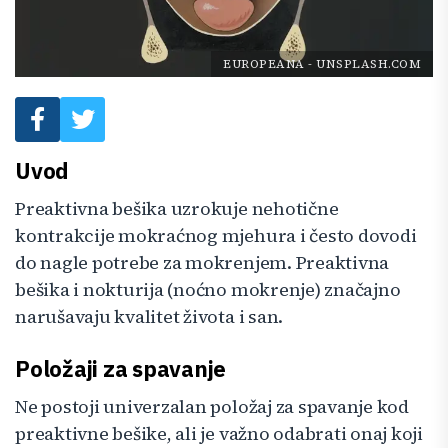
EUROPEANA
-
UNSPLASH.COM
Uvod
Preaktivna bešika uzrokuje nehotične
kontrakcije mokraćnog mjehura i često dovodi
do nagle potrebe za mokrenjem. Preaktivna
bešika i nokturija (noćno mokrenje) značajno
narušavaju kvalitet života i san.
Položaji za spavanje
Ne postoji univerzalan položaj za spavanje kod
preaktivne bešike, ali je važno odabrati onaj koji