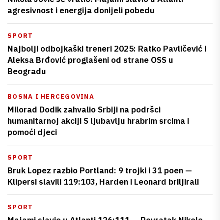
agresivnost i energija donijeli pobedu
SPORT
Najbolji odbojkaški treneri 2025: Ratko Pavličević i
Aleksa Brđović proglašeni od strane OSS u
Beogradu
BOSNA I HERCEGOVINA
Milorad Dodik zahvalio Srbiji na podršci
humanitarnoj akciji S ljubavlju hrabrim srcima i
pomoći djeci
SPORT
Bruk Lopez razbio Portland: 9 trojki i 31 poen —
Klipersi slavili 119:103, Harden i Leonard briljirali
SPORT
Majami slavio u Atlanti 126:111 — Povratak Nikole