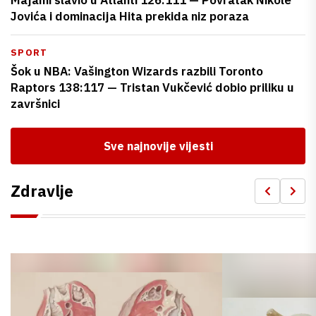
Jovića i dominacija Hita prekida niz poraza
SPORT
Šok u NBA: Vašington Wizards razbili Toronto
Raptors 138:117 — Tristan Vukčević dobio priliku u
završnici
Sve najnovije vijesti
Zdravlje