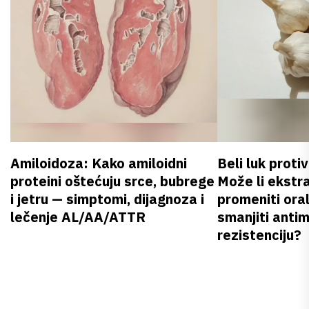
Amiloidoza: Kako amiloidni
Beli luk proti
proteini oštećuju srce, bubrege
Može li ekstr
i jetru — simptomi, dijagnoza i
promeniti oral
lečenje AL/AA/ATTR
smanjiti anti
rezistenciju?